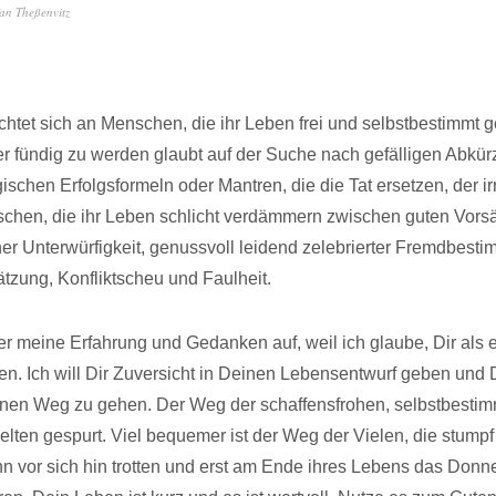
fan Theßenvitz
chtet sich an Menschen, die ihr Leben frei und selbstbestimmt g
er fündig zu werden glaubt auf der Suche nach gefälligen Abkü
ischen Erfolgsformeln oder Mantren, die die Tat ersetzen, der irrt
chen, die ihr Leben schlicht verdämmern zwischen guten Vorsä
her Unterwürfigkeit, genussvoll leidend zelebrierter Fremdbest
tzung, Konfliktscheu und Faulheit.
ier meine Erfahrung und Gedanken auf, weil ich glaube, Dir als
en. Ich will Dir Zuversicht in Deinen Lebensentwurf geben und 
inen Weg zu gehen. Der Weg der schaffensfrohen, selbstbesti
elten gespurt. Viel bequemer ist der Weg der Vielen, die stumpf
n vor sich hin trotten und erst am Ende ihres Lebens das Donn