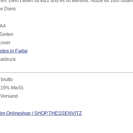
ren. Dein Leben ist kurz und es ist wertvoll. Nutze es zum Gute
pe Diem.
 A4
Seiten
cover
otos in Farbe
taldruck
 brutto
. 19% MwSt.
. Versand
en im Onlineshop | SHOP.THESSENVITZ