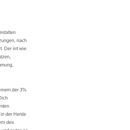
estalten
rzungen, nach
. Der irrt wie
tzen,
immung,
 einem der 3%
Dich
mmten
 in der Herde
ern des