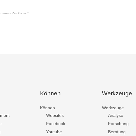
r Sonne Zur Freiheit
Können
Werkzeuge
Können
Werkzeuge
ment
Websites
Analyse
e
Facebook
Forschung
g
Youtube
Beratung