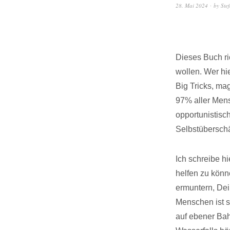
28. Mai 2024
by
Ste
Dieses Buch ri
wollen. Wer hi
Big Tricks, mag
97% aller Mens
opportunistisc
Selbstüberschä
Ich schreibe h
helfen zu könn
ermuntern, De
Menschen ist s
auf ebener Bah