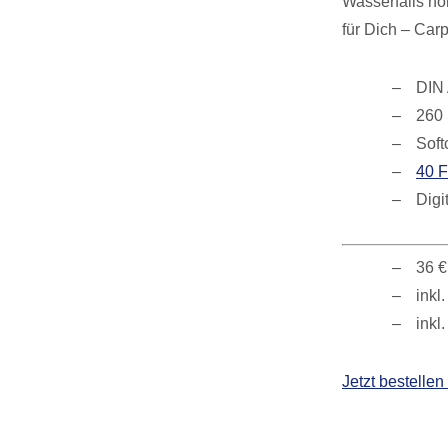
Wasserfalls hö
für Dich – Car
DIN
260 
Soft
40 F
Digi
36 €
inkl
inkl
Jetzt bestell