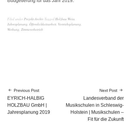
Budgetierung für das Jahr 2019.
Filed under
Projekt-Archiv
Tagged
Holzbau Weiss
,
Jahresplanung
,
Öffentlichkeitsarbeit
,
Vertriebsplanung
,
Werbung
,
Zimmererbetrieb
Previous Post
Next Post
EYRICH-HALBIG
Landesverband der
HOLZBAU GmbH |
Musikschulen in Schleswig-
Jahresplanung 2019
Holstein | Musikschulen –
Fit für die Zukunft