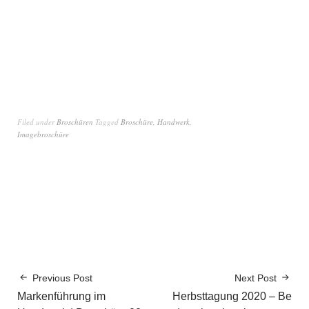
Filed under
Broschüren
Tagged
Broschüre
,
Handwerk
,
Imagebroschüre
Previous Post
Next Post
Markenführung im
Herbsttagung 2020 – Be