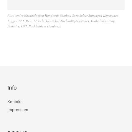
Filed under
Nachhaltigkeit Handwerk Weinbau Soziokultur Stiftungen Kommunen
Tagged
17 SDG´s
,
17 Ziele
,
Deutscher Nachhaltigkeitskodex
,
Global Reporting
Initiative
,
GRI
,
Nachhaltiges Handwerk
Info
Kontakt
Impressum