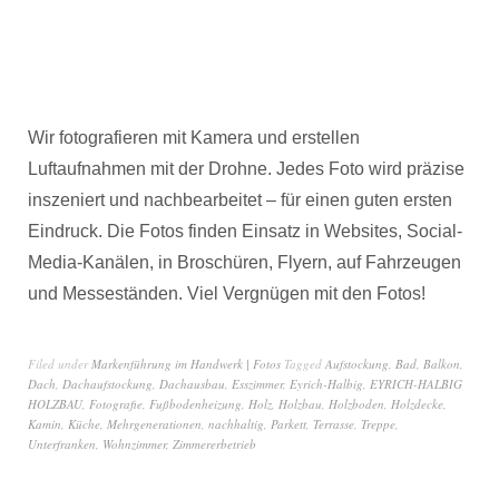
Wir fotografieren mit Kamera und erstellen
Luftaufnahmen mit der Drohne. Jedes Foto wird präzise
inszeniert und nachbearbeitet – für einen guten ersten
Eindruck. Die Fotos finden Einsatz in Websites, Social-
Media-Kanälen, in Broschüren, Flyern, auf Fahrzeugen
und Messeständen. Viel Vergnügen mit den Fotos!
Filed under
Markenführung im Handwerk | Fotos
Tagged
Aufstockung
,
Bad
,
Balkon
,
Dach
,
Dachaufstockung
,
Dachausbau
,
Esszimmer
,
Eyrich-Halbig
,
EYRICH-HALBIG
HOLZBAU
,
Fotografie
,
Fußbodenheizung
,
Holz
,
Holzbau
,
Holzboden
,
Holzdecke
,
Kamin
,
Küche
,
Mehrgenerationen
,
nachhaltig
,
Parkett
,
Terrasse
,
Treppe
,
Unterfranken
,
Wohnzimmer
,
Zimmererbetrieb