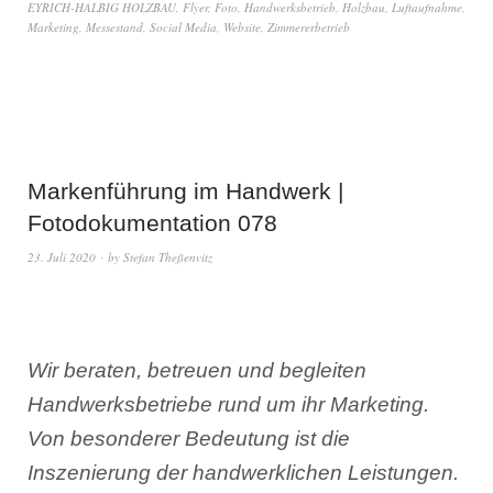
EYRICH-HALBIG HOLZBAU
,
Flyer
,
Foto
,
Handwerksbetrieb
,
Holzbau
,
Luftaufnahme
,
Marketing
,
Messestand
,
Social Media
,
Website
,
Zimmererbetrieb
Markenführung im Handwerk |
Fotodokumentation 078
23. Juli 2020
by
Stefan Theßenvitz
Wir beraten, betreuen und begleiten
Handwerksbetriebe rund um ihr Marketing.
Von besonderer Bedeutung ist die
Inszenierung der handwerklichen Leistungen.