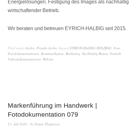
Energielösungen. Festigung des Images als nachhaltig
wirtschaftender Betrieb.
Wir beraten und betreuen EYRICH-HALBIG seit 2015.
Filed under
Archiv
,
Projekt-Archiv
Tagged
EYRICH-HALBIG HOLZBAU
,
Foto
,
Fotodokumentationen
,
Kommunikation
,
Marketing
,
Nachhaltig Bauen
,
Vertrieb
,
Videodokumentationen
,
Website
Markenführung im Handwerk |
Fotodokumentation 079
23. Juli 2020
by
Stefan Theßenvitz