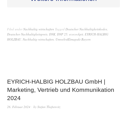
Filed under
Nachhaltig wirtschaften
Tagged
Deutscher Nachhaltigkeitskodex
,
Deutscher Nachhaltigkeitspreis
,
DNK
,
DNP 25
,
ecocockpit
,
EYRICH-HALBIG
HOLZBAU
,
Nachhaltig-wirtschaften
,
Umwelt+Klimapakt Bayern
EYRICH-HALBIG HOLZBAU GmbH |
Marketing, Vertrieb und Kommunikation
2024
26. Februar 2024
by
Stefan Theßenvitz