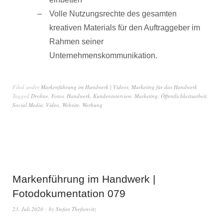
Volle Nutzungsrechte des gesamten
kreativen Materials für den Auftraggeber im
Rahmen seiner
Unternehmenskommunikation.
Filed under
Markenführung im Handwerk | Videos
,
Marketing für das Handwerk
Tagged
Drohne
,
Fotos
,
Handwerk
,
Kundeninterview
,
Marketing
,
Öffentlichkeitsarbeit
,
Social Media
,
Video
,
Website
,
Werbung
Markenführung im Handwerk |
Fotodokumentation 079
23. Juli 2020
by
Stefan Theßenvitz