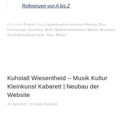
Referenzen von A bis Z
Filed under
Portfolio
Tagged
Aufmerksamkeit
,
emotionale Bindung
,
Flyer
,
Fotoreportage
,
Interaktion
,
Marke
,
Markenkommunikation
,
Medium
,
Messestand
,
Social-Media-Kanal
,
Stärke
,
Video
,
Website
Kuhstall Wiesentheid – Musik Kultur
Kleinkunst Kabarett | Neubau der
Website
18. April 2023
by
Stefan Theßenvitz