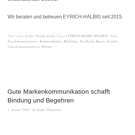
Wir beraten und betreuen EYRICH-HALBIG seit 2015.
Filed under
Archiv
,
Projekt-Archiv
Tagged
EYRICH-HALBIG HOLZBAU
,
Foto
,
Fotodokumentationen
,
Kommunikation
,
Marketing
,
Nachhaltig Bauen
,
Vertrieb
,
Videodokumentationen
,
Website
Gute Markenkommunikation schafft
Bindung und Begehren
3. Januar 2024
by
Stefan Theßenvitz