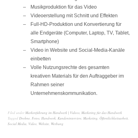
Musikproduktion für das Video
Videoerstellung mit Schnitt und Effekten
Full-HD-Produktion und Konvertierung für
alle Endgeräte (Computer, Laptop, TV, Tablet,
Smartphone)
Video in Website und Social-Media-Kanäle
einbetten
Volle Nutzungsrechte des gesamten
kreativen Materials für den Auftraggeber im
Rahmen seiner
Unternehmenskommunikation.
Filed under
Markenführung im Handwerk | Videos
,
Marketing für das Handwerk
Tagged
Drohne
,
Fotos
,
Handwerk
,
Kundeninterview
,
Marketing
,
Öffentlichkeitsarbeit
,
Social Media
,
Video
,
Website
,
Werbung