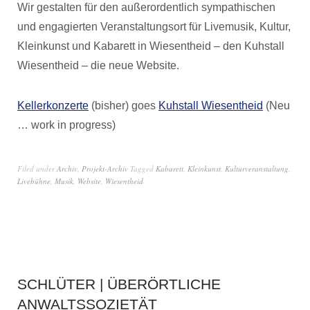
Wir gestalten für den außerordentlich sympathischen
und engagierten Veranstaltungsort für Livemusik, Kultur,
Kleinkunst und Kabarett in Wiesentheid – den Kuhstall
Wiesentheid – die neue Website.
Kellerkonzerte
(bisher) goes
Kuhstall Wiesentheid
(Neu
… work in progress)
Filed under
Archiv
,
Projekt-Archiv
Tagged
Kabarett
,
Kleinkunst
,
Kulturveranstaltung
,
Livebühne
,
Musik
,
Website
,
Wiesentheid
SCHLÜTER | ÜBERÖRTLICHE
ANWALTSSOZIETÄT