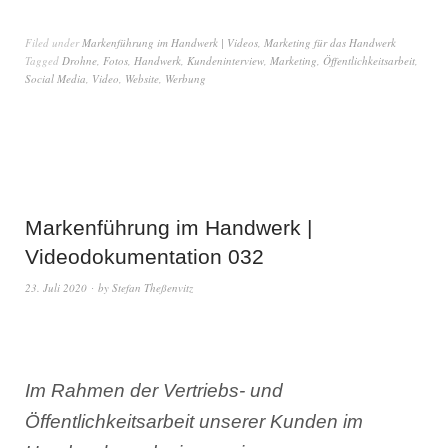
Filed under
Markenführung im Handwerk | Videos
,
Marketing für das Handwerk
Tagged
Drohne
,
Fotos
,
Handwerk
,
Kundeninterview
,
Marketing
,
Öffentlichkeitsarbeit
,
Social Media
,
Video
,
Website
,
Werbung
Markenführung im Handwerk |
Videodokumentation 032
23. Juli 2020
by
Stefan Theßenvitz
Im Rahmen der Vertriebs- und
Öffentlichkeitsarbeit unserer Kunden im