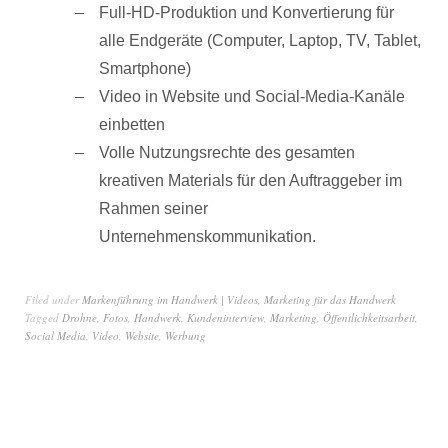
Full-HD-Produktion und Konvertierung für
alle Endgeräte (Computer, Laptop, TV, Tablet,
Smartphone)
Video in Website und Social-Media-Kanäle
einbetten
Volle Nutzungsrechte des gesamten
kreativen Materials für den Auftraggeber im
Rahmen seiner
Unternehmenskommunikation.
Filed under
Markenführung im Handwerk | Videos
,
Marketing für das Handwerk
Tagged
Drohne
,
Fotos
,
Handwerk
,
Kundeninterview
,
Marketing
,
Öffentlichkeitsarbeit
,
Social Media
,
Video
,
Website
,
Werbung