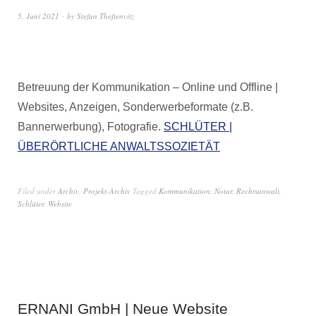
5. Juni 2021
by
Stefan Theßenvitz
Betreuung der Kommunikation – Online und Offline |
Websites, Anzeigen, Sonderwerbeformate (z.B.
Bannerwerbung), Fotografie.
SCHLÜTER |
ÜBERÖRTLICHE ANWALTSSOZIETÄT
Filed under
Archiv
,
Projekt-Archiv
Tagged
Kommunikation
,
Notar
,
Rechtsanwalt
,
Schlüter
,
Website
ERNANI GmbH | Neue Website