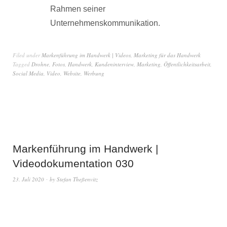
Rahmen seiner
Unternehmenskommunikation.
Filed under
Markenführung im Handwerk | Videos
,
Marketing für das Handwerk
Tagged
Drohne
,
Fotos
,
Handwerk
,
Kundeninterview
,
Marketing
,
Öffentlichkeitsarbeit
,
Social Media
,
Video
,
Website
,
Werbung
Markenführung im Handwerk |
Videodokumentation 030
23. Juli 2020
by
Stefan Theßenvitz