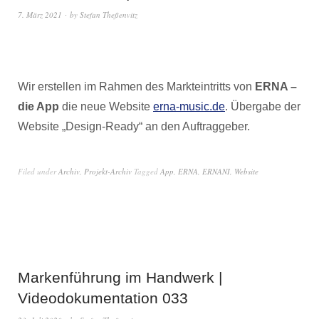
7. März 2021
by
Stefan Theßenvitz
Wir erstellen im Rahmen des Markteintritts von
ERNA –
die App
die neue Website
erna-music.de
. Übergabe der
Website „Design-Ready“ an den Auftraggeber.
Filed under
Archiv
,
Projekt-Archiv
Tagged
App
,
ERNA
,
ERNANI
,
Website
Markenführung im Handwerk |
Videodokumentation 033