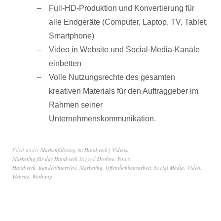
Full-HD-Produktion und Konvertierung für
alle Endgeräte (Computer, Laptop, TV, Tablet,
Smartphone)
Video in Website und Social-Media-Kanäle
einbetten
Volle Nutzungsrechte des gesamten
kreativen Materials für den Auftraggeber im
Rahmen seiner
Unternehmenskommunikation.
Filed under
Markenführung im Handwerk | Videos
,
Marketing für das Handwerk
Tagged
Drohne
,
Fotos
,
Handwerk
,
Kundeninterview
,
Marketing
,
Öffentlichkeitsarbeit
,
Social Media
,
Video
,
Website
,
Werbung