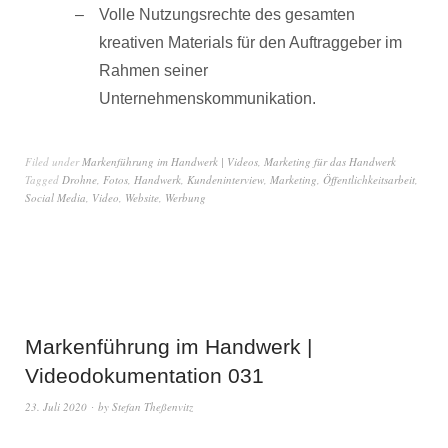
Volle Nutzungsrechte des gesamten
kreativen Materials für den Auftraggeber im
Rahmen seiner
Unternehmenskommunikation.
Filed under
Markenführung im Handwerk | Videos
,
Marketing für das Handwerk
Tagged
Drohne
,
Fotos
,
Handwerk
,
Kundeninterview
,
Marketing
,
Öffentlichkeitsarbeit
,
Social Media
,
Video
,
Website
,
Werbung
Markenführung im Handwerk |
Videodokumentation 031
23. Juli 2020
by
Stefan Theßenvitz