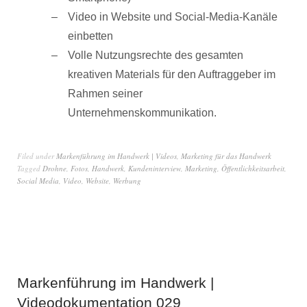
Video in Website und Social-Media-Kanäle
einbetten
Volle Nutzungsrechte des gesamten
kreativen Materials für den Auftraggeber im
Rahmen seiner
Unternehmenskommunikation.
Filed under
Markenführung im Handwerk | Videos
,
Marketing für das Handwerk
Tagged
Drohne
,
Fotos
,
Handwerk
,
Kundeninterview
,
Marketing
,
Öffentlichkeitsarbeit
,
Social Media
,
Video
,
Website
,
Werbung
Markenführung im Handwerk |
Videodokumentation 029