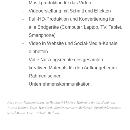
Musikproduktion für das Video
Videoerstellung mit Schnitt und Effekten
Full-HD-Produktion und Konvertierung für
alle Endgeräte (Computer, Laptop, TV, Tablet,
Smartphone)
Video in Website und Social-Media-Kanäle
einbetten
Volle Nutzungsrechte des gesamten
kreativen Materials für den Auftraggeber im
Rahmen seiner
Unternehmenskommunikation.
Filed under
Markenführung im Handwerk | Videos
,
Marketing für das Handwerk
Tagged
Drohne
,
Fotos
,
Handwerk
,
Kundeninterview
,
Marketing
,
Öffentlichkeitsarbeit
,
Social Media
,
Video
,
Website
,
Werbung