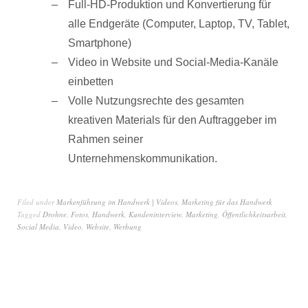
Full-HD-Produktion und Konvertierung für
alle Endgeräte (Computer, Laptop, TV, Tablet,
Smartphone)
Video in Website und Social-Media-Kanäle
einbetten
Volle Nutzungsrechte des gesamten
kreativen Materials für den Auftraggeber im
Rahmen seiner
Unternehmenskommunikation.
Filed under
Markenführung im Handwerk | Videos
,
Marketing für das Handwerk
Tagged
Drohne
,
Fotos
,
Handwerk
,
Kundeninterview
,
Marketing
,
Öffentlichkeitsarbeit
,
Social Media
,
Video
,
Website
,
Werbung