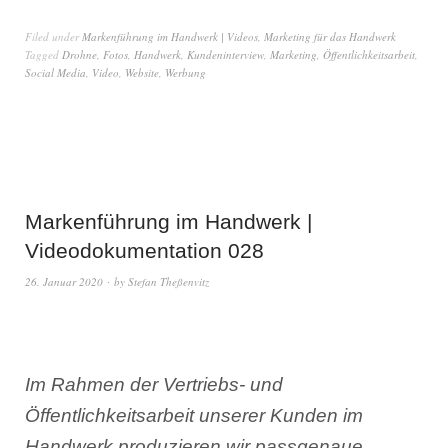
Filed under
Markenführung im Handwerk | Videos
,
Marketing für das Handwerk
Tagged
Drohne
,
Fotos
,
Handwerk
,
Kundeninterview
,
Marketing
,
Öffentlichkeitsarbeit
,
Social Media
,
Video
,
Website
,
Werbung
Markenführung im Handwerk |
Videodokumentation 028
26. Januar 2020
by
Stefan Theßenvitz
Im Rahmen der Vertriebs- und
Öffentlichkeitsarbeit unserer Kunden im
Handwerk produzieren wir passgenaue