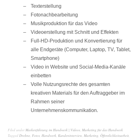
Texterstellung
Fotonachbearbeitung
Musikproduktion für das Video
Videoerstellung mit Schnitt und Effekten
Full-HD-Produktion und Konvertierung für
alle Endgeräte (Computer, Laptop, TV, Tablet,
Smartphone)
Video in Website und Social-Media-Kanäle
einbetten
Volle Nutzungsrechte des gesamten
kreativen Materials für den Auftraggeber im
Rahmen seiner
Unternehmenskommunikation.
Filed under
Markenführung im Handwerk | Videos
,
Marketing für das Handwerk
Tagged
Drohne
,
Fotos
,
Handwerk
,
Kundeninterview
,
Marketing
,
Öffentlichkeitsarbeit
,