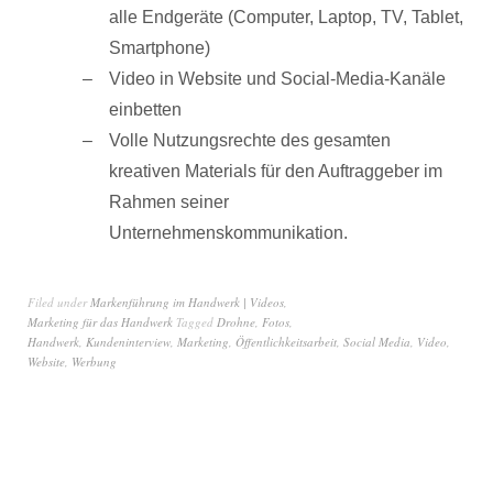
alle Endgeräte (Computer, Laptop, TV, Tablet,
Smartphone)
Video in Website und Social-Media-Kanäle
einbetten
Volle Nutzungsrechte des gesamten
kreativen Materials für den Auftraggeber im
Rahmen seiner
Unternehmenskommunikation.
Filed under
Markenführung im Handwerk | Videos
,
Marketing für das Handwerk
Tagged
Drohne
,
Fotos
,
Handwerk
,
Kundeninterview
,
Marketing
,
Öffentlichkeitsarbeit
,
Social Media
,
Video
,
Website
,
Werbung