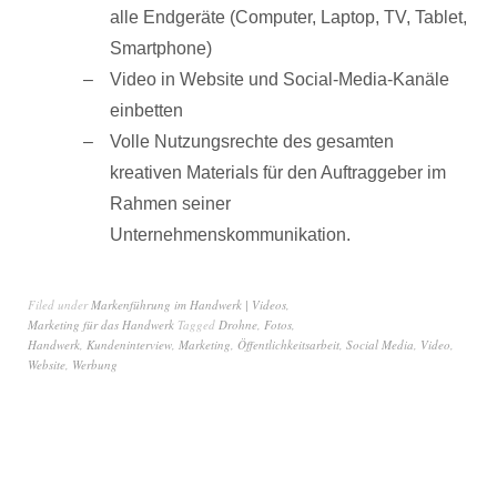
alle Endgeräte (Computer, Laptop, TV, Tablet,
Smartphone)
Video in Website und Social-Media-Kanäle
einbetten
Volle Nutzungsrechte des gesamten
kreativen Materials für den Auftraggeber im
Rahmen seiner
Unternehmenskommunikation.
Filed under
Markenführung im Handwerk | Videos
,
Marketing für das Handwerk
Tagged
Drohne
,
Fotos
,
Handwerk
,
Kundeninterview
,
Marketing
,
Öffentlichkeitsarbeit
,
Social Media
,
Video
,
Website
,
Werbung