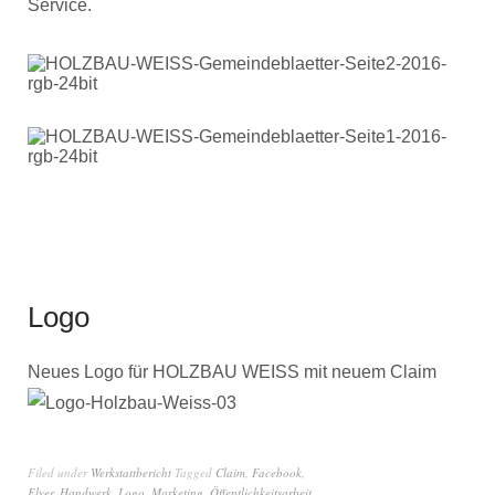
Service.
Logo
Neues Logo für HOLZBAU WEISS mit neuem Claim
Filed under
Werkstattbericht
Tagged
Claim
,
Facebook
,
Flyer
,
Handwerk
,
Logo
,
Marketing
,
Öffentlichkeitsarbeit
,