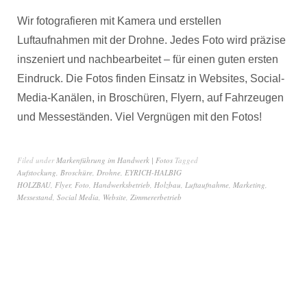
Wir fotografieren mit Kamera und erstellen
Luftaufnahmen mit der Drohne. Jedes Foto wird präzise
inszeniert und nachbearbeitet – für einen guten ersten
Eindruck. Die Fotos finden Einsatz in Websites, Social-
Media-Kanälen, in Broschüren, Flyern, auf Fahrzeugen
und Messeständen. Viel Vergnügen mit den Fotos!
Filed under
Markenführung im Handwerk | Fotos
Tagged
Aufstockung
,
Broschüre
,
Drohne
,
EYRICH-HALBIG
HOLZBAU
,
Flyer
,
Foto
,
Handwerksbetrieb
,
Holzbau
,
Luftaufnahme
,
Marketing
,
Messestand
,
Social Media
,
Website
,
Zimmererbetrieb