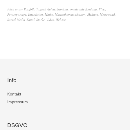
Filed under
Portfolio
Tagged
Aufmerksamkeit
,
emotionale Bindung
,
Flyer
,
Fotoreportage
,
Interaktion
,
Marke
,
Markenkommunikation
,
Medium
,
Messestand
,
Social-Media-Kanal
,
Stärke
,
Video
,
Website
Info
Kontakt
Impressum
DSGVO