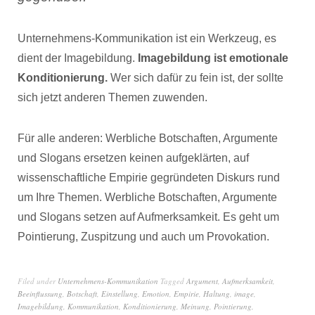
Unternehmens-Kommunikation ist ein Werkzeug, es
dient der Imagebildung.
Imagebildung ist emotionale
Konditionierung.
Wer sich dafür zu fein ist, der sollte
sich jetzt anderen Themen zuwenden.
Für alle anderen: Werbliche Botschaften, Argumente
und Slogans ersetzen keinen aufgeklärten, auf
wissenschaftliche Empirie gegründeten Diskurs rund
um Ihre Themen. Werbliche Botschaften, Argumente
und Slogans setzen auf Aufmerksamkeit. Es geht um
Pointierung, Zuspitzung und auch um Provokation.
Filed under
Unternehmens-Kommunikation
Tagged
Argument
,
Aufmerksamkeit
,
Beeinflussung
,
Botschaft
,
Einstellung
,
Emotion
,
Empirie
,
Haltung
,
image
,
Imagebildung
,
Kommunikation
,
Konditionierung
,
Meinung
,
Pointierung
,