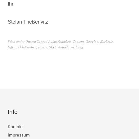
Ihr
Stefan Theßenvitz
Filed under
Ortszeit
Tagged
Aufmerksamkeit
,
Content
,
Google+
,
Klickrate
,
Öffentlichkeitsarbeit
,
Presse
,
SEO
,
Vertrieb
,
Werbung
Info
Kontakt
Impressum