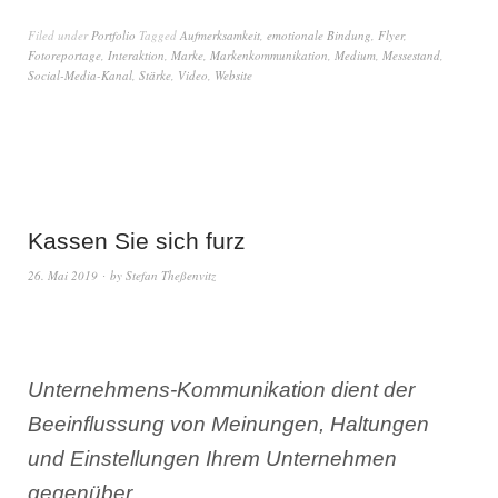
Filed under
Portfolio
Tagged
Aufmerksamkeit
,
emotionale Bindung
,
Flyer
,
Fotoreportage
,
Interaktion
,
Marke
,
Markenkommunikation
,
Medium
,
Messestand
,
Social-Media-Kanal
,
Stärke
,
Video
,
Website
Kassen Sie sich furz
26. Mai 2019
by
Stefan Theßenvitz
Unternehmens-Kommunikation dient der
Beeinflussung von Meinungen, Haltungen
und Einstellungen Ihrem Unternehmen
gegenüber.