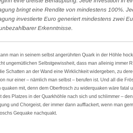
ginn eine dreiste Behauptung: Jede Investition in ei
gung bringt eine Rendite von mindestens 100%. Jed
gung investierte Euro generiert mindestens zwei Eu
 unbezahlbarer Erkenntnisse.
kann man in seinem selbst angerührten Quark in der Höhle hoc
icht ungemütlichen Selbstgewissheit, dass man alleinig immer R
ie Schatten an der Wand eine Wirklichkeit widergeben, zu der
tion nur einer – nämlich man selbst – berufen ist. Und all die Fr
 quaken mit, denn dem Oberfrosch zu widerquaken wäre fatal 
t des Platzes in der Quarkhöhle nach sich und schlimmer – den
gung und Chorgeist, der immer dann aufflackert, wenn man ge
roschs Gequake nachquakt.