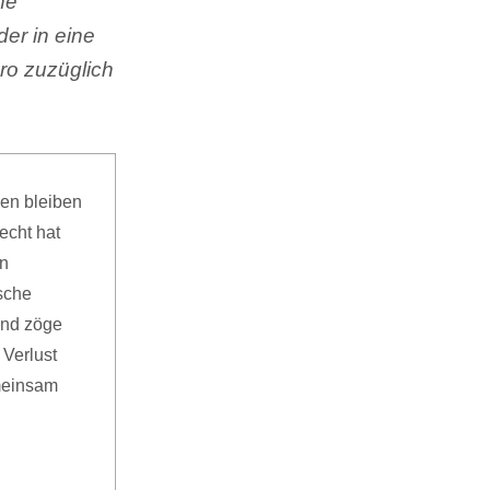
ne
er in eine
ro zuzüglich
ken bleiben
echt hat
en
ösche
und zöge
 Verlust
meinsam