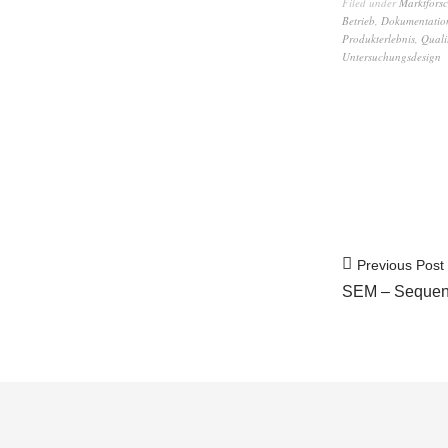
Filed under
Marktfors
Betrieb
,
Dokumentatio
Produkterlebnis
,
Quali
Untersuchungsdesign
Previous Post
SEM – Sequent