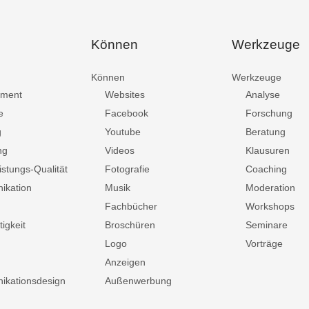
Können
Werkzeuge
Können
Werkzeuge
ment
Websites
Analyse
e
Facebook
Forschung
g
Youtube
Beratung
ng
Videos
Klausuren
istungs-Qualität
Fotografie
Coaching
ikation
Musik
Moderation
Fachbücher
Workshops
igkeit
Broschüren
Seminare
Logo
Vorträge
Anzeigen
kationsdesign
Außenwerbung