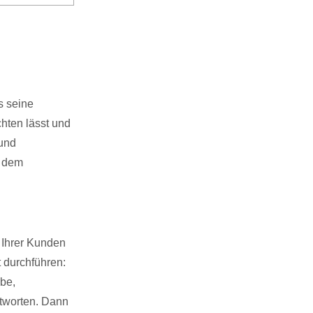
g
s seine
hten lässt und
 und
t dem
 Ihrer Kunden
 durchführen:
be,
tworten. Dann