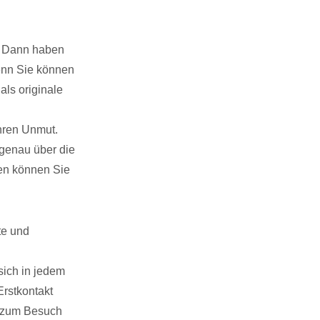
. Dann haben
enn Sie können
ls originale
hren Unmut.
genau über die
en können Sie
te und
 sich in jedem
Erstkontakt
s zum Besuch