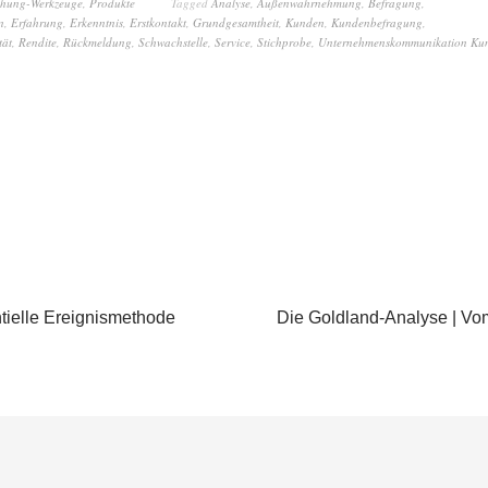
chung-Werkzeuge
,
Produkte
Tagged
Analyse
,
Außenwahrnehmung
,
Befragung
,
n
,
Erfahrung
,
Erkenntnis
,
Erstkontakt
,
Grundgesamtheit
,
Kunden
,
Kundenbefragung
,
tät
,
Rendite
,
Rückmeldung
,
Schwachstelle
,
Service
,
Stichprobe
,
Unternehmenskommunikation Ku
ielle Ereignismethode
Die Goldland-Analyse | V