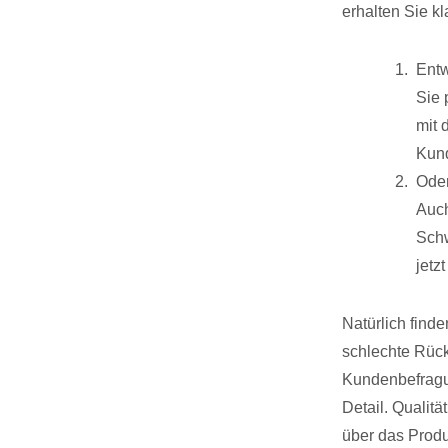
erhalten Sie k
Entw
Sie 
mit 
Kun
Oder
Auch
Schw
jetzt
Natürlich find
schlechte Rück
Kundenbefragung
Detail. Qualitä
über das Produ