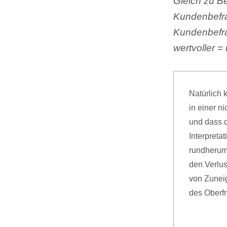
Gleich zu Be
Kundenbefra
Kundenbefra
wertvoller =
Natürlich 
in einer n
und dass d
Interpreta
rundherum
den Verlus
von Zunei
des Oberf