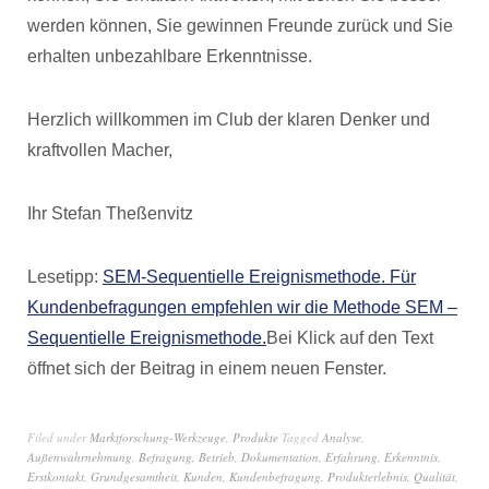
werden können, Sie gewinnen Freunde zurück und Sie
erhalten unbezahlbare Erkenntnisse.
Herzlich willkommen im Club der klaren Denker und
kraftvollen Macher,
Ihr Stefan Theßenvitz
Lesetipp:
SEM-Sequentielle Ereignismethode. Für
Kundenbefragungen empfehlen wir die Methode SEM –
Sequentielle Ereignismethode.
Bei Klick auf den Text
öffnet sich der Beitrag in einem neuen Fenster.
Filed under
Marktforschung-Werkzeuge
,
Produkte
Tagged
Analyse
,
Außenwahrnehmung
,
Befragung
,
Betrieb
,
Dokumentation
,
Erfahrung
,
Erkenntnis
,
Erstkontakt
,
Grundgesamtheit
,
Kunden
,
Kundenbefragung
,
Produkterlebnis
,
Qualität
,