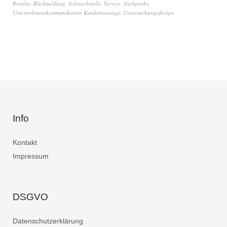
Rendite
,
Rückmeldung
,
Schwachstelle
,
Service
,
Stichprobe
,
Unternehmenskommunikation Kundenaussage
,
Untersuchungsdesign
Info
Kontakt
Impressum
DSGVO
Datenschutzerklärung