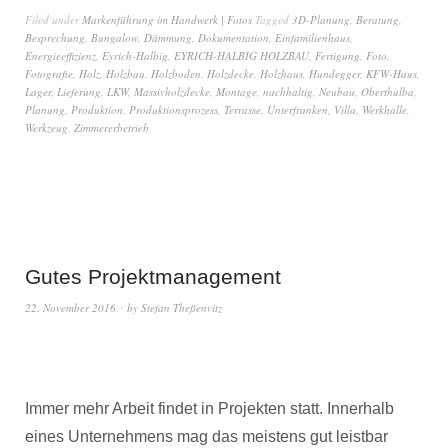
Filed under
Markenführung im Handwerk | Fotos
Tagged
3D-Planung
,
Beratung
,
Besprechung
,
Bungalow
,
Dämmung
,
Dokumentation
,
Einfamilienhaus
,
Energieeffizienz
,
Eyrich-Halbig
,
EYRICH-HALBIG HOLZBAU
,
Fertigung
,
Foto
,
Fotografie
,
Holz
,
Holzbau
,
Holzboden
,
Holzdecke
,
Holzhaus
,
Hundegger
,
KFW-Haus
,
Lager
,
Lieferung
,
LKW
,
Massivholzdecke
,
Montage
,
nachhaltig
,
Neubau
,
Oberthulba
,
Planung
,
Produktion
,
Produktionsprozess
,
Terrasse
,
Unterfranken
,
Villa
,
Werkhalle
,
Werkzeug
,
Zimmererbetrieb
Gutes Projektmanagement
22. November 2016
by
Stefan Theßenvitz
Immer mehr Arbeit findet in Projekten statt. Innerhalb
eines Unternehmens mag das meistens gut leistbar