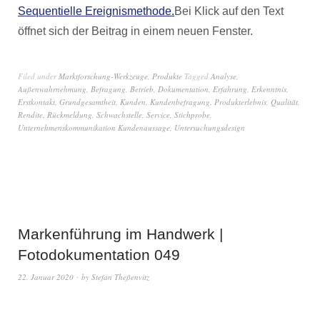
Sequentielle Ereignismethode.
Bei Klick auf den Text
öffnet sich der Beitrag in einem neuen Fenster.
Filed under
Marktforschung-Werkzeuge
,
Produkte
Tagged
Analyse
,
Außenwahrnehmung
,
Befragung
,
Betrieb
,
Dokumentation
,
Erfahrung
,
Erkenntnis
,
Erstkontakt
,
Grundgesamtheit
,
Kunden
,
Kundenbefragung
,
Produkterlebnis
,
Qualität
,
Rendite
,
Rückmeldung
,
Schwachstelle
,
Service
,
Stichprobe
,
Unternehmenskommunikation Kundenaussage
,
Untersuchungsdesign
Markenführung im Handwerk |
Fotodokumentation 049
22. Januar 2020
by
Stefan Theßenvitz