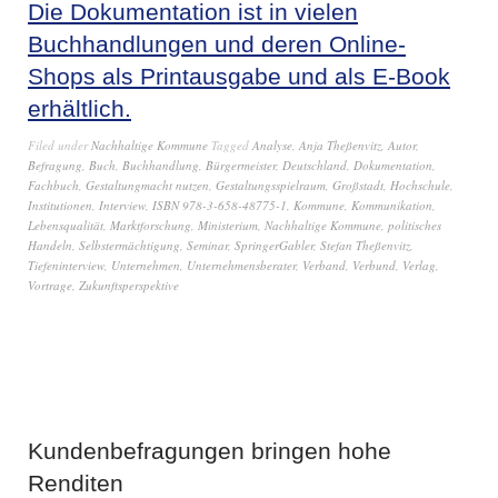
Die Dokumentation ist in vielen
Buchhandlungen und deren Online-
Shops als Printausgabe und als E-Book
erhältlich
.
Filed under
Nachhaltige Kommune
Tagged
Analyse
,
Anja Theßenvitz
,
Autor
,
Befragung
,
Buch
,
Buchhandlung
,
Bürgermeister
,
Deutschland
,
Dokumentation
,
Fachbuch
,
Gestaltungmacht nutzen
,
Gestaltungsspielraum
,
Großstadt
,
Hochschule
,
Institutionen
,
Interview
,
ISBN 978-3-658-48775-1
,
Kommune
,
Kommunikation
,
Lebensqualität
,
Marktforschung
,
Ministerium
,
Nachhaltige Kommune
,
politisches
Handeln
,
Selbstermächtigung
,
Seminar
,
SpringerGabler
,
Stefan Theßenvitz
,
Tiefeninterview
,
Unternehmen
,
Unternehmensberater
,
Verband
,
Verbund
,
Verlag
,
Vortrage
,
Zukunftsperspektive
Kundenbefragungen bringen hohe
Renditen