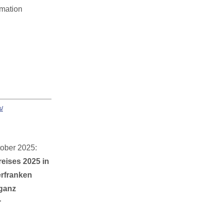
rmation
ober 2025:
ises 2025 in
erfranken
 ganz
r