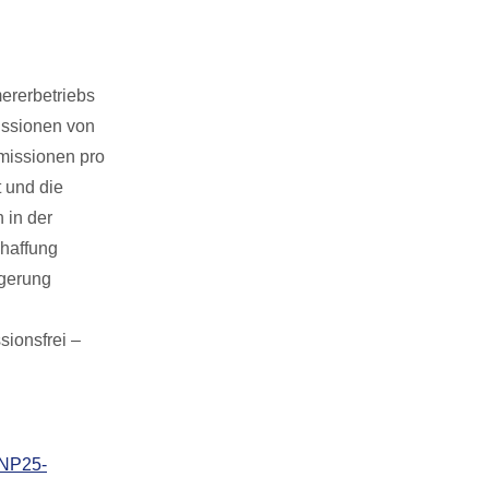
ererbetriebs
ssionen von
missionen pro
 und die
 in der
chaffung
igerung
sionsfrei –
DNP25-