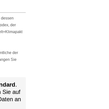
t dessen
odex, der
lt+Klimapakt
tliche der
langen Sie
ndard
.
n Sie auf
Daten an