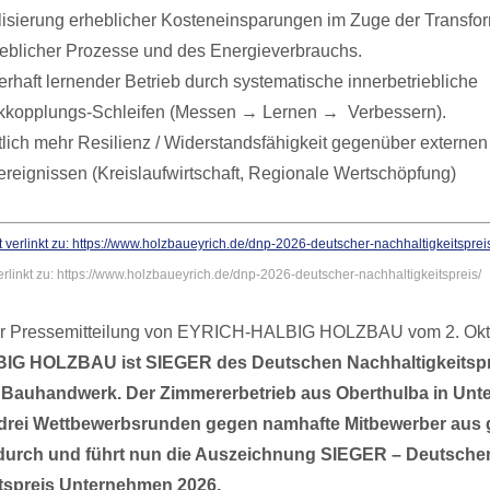
isierung erheblicher Kosteneinsparungen im Zuge der Transfo
ieblicher Prozesse und des Energieverbrauchs.
rhaft lernender Betrieb durch systematische innerbetriebliche
kopplungs-Schleifen (Messen → Lernen → Verbessern).
lich mehr Resilienz / Widerstandsfähigkeit gegenüber externen
ereignissen (Kreislaufwirtschaft, Regionale Wertschöpfung)
erlinkt zu: https://www.holzbaueyrich.de/dnp-2026-deutscher-nachhaltigkeitspreis/
r Pressemitteilung von EYRICH-HALBIG HOLZBAU vom 2. Okt
G HOLZBAU ist SIEGER des Deutschen Nachhaltigkeitspre
 Bauhandwerk. Der Zimmererbetrieb aus Oberthulba in Unt
n drei Wettbewerbsrunden gegen namhafte Mitbewerber aus
durch und führt nun die Auszeichnung SIEGER – Deutsche
tspreis Unternehmen 2026.