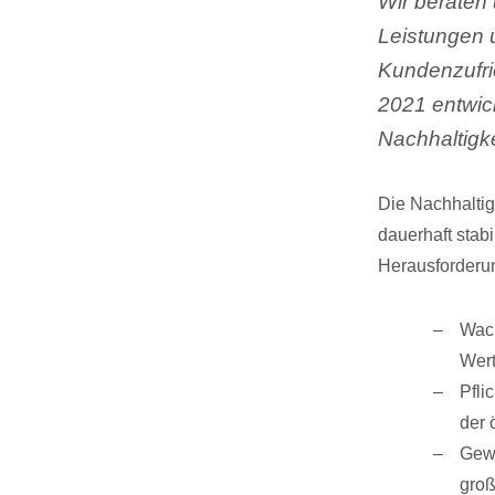
Wir beraten
Leistungen 
Kundenzufri
2021 entwic
Nachhaltigke
Die Nachhaltig
dauerhaft stab
Herausforderu
Wach
Wert
Pfli
der 
Gewi
groß