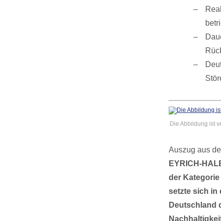
Real
betr
Daue
Rück
Deut
Stör
Die Abbildung ist v
Auszug aus de
EYRICH-HALBI
der Kategorie
setzte sich i
Deutschland 
Nachhaltigkei