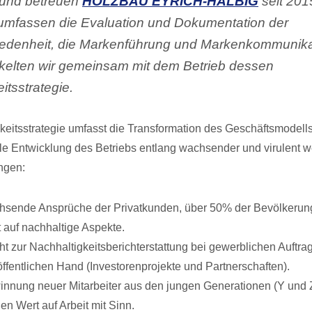
 und betreuen
HOLZBAU EYRICH-HALBIG
seit 201
umfassen die Evaluation und Dokumentation der
edenheit, die Markenführung und Markenkommunikat
kelten wir gemeinsam mit dem Betrieb dessen
itsstrategie.
keitsstrategie umfasst die Transformation des Geschäftsmodells
ile Entwicklung des Betriebs entlang wachsender und virulent 
ngen:
sende Ansprüche der Privatkunden, über 50% der Bevölkerung
 auf nachhaltige Aspekte.
cht zur Nachhaltigkeitsberichterstattung bei gewerblichen Auftr
öffentlichen Hand (Investorenprojekte und Partnerschaften).
nnung neuer Mitarbeiter aus den jungen Generationen (Y und Z
en Wert auf Arbeit mit Sinn.