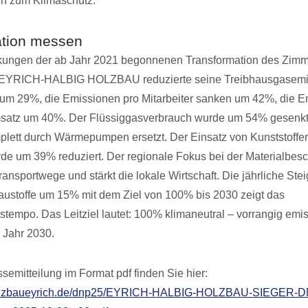
n zum Klimaschutz.
ation messen
rkungen der ab Jahr 2021 begonnenen Transformation des Zimm
 EYRICH-HALBIG HOLZBAU reduzierte seine Treibhausgasemi
um 29%, die Emissionen pro Mitarbeiter sanken um 42%, die E
satz um 40%. Der Flüssiggasverbrauch wurde um 54% gesenkt
lett durch Wärmepumpen ersetzt. Der Einsatz von Kunststoffen
de um 39% reduziert. Der regionale Fokus bei der Materialbes
ransportwege und stärkt die lokale Wirtschaft. Die jährliche Ste
austoffe um 15% mit dem Ziel von 100% bis 2030 zeigt das
stempo. Das Leitziel lautet: 100% klimaneutral – vorrangig emis
m Jahr 2030.
semitteilung im Format pdf finden Sie hier:
holzbaueyrich.de/dnp25/EYRICH-HALBIG-HOLZBAU-SIEGER-