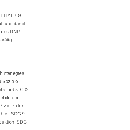
ICH-HALBIG
ft und damit
ng des DNP
arätig
interlegtes
d Soziale
rbetriebs: C02-
orbild und
 Zielen für
htet. SDG 9:
oduktion, SDG