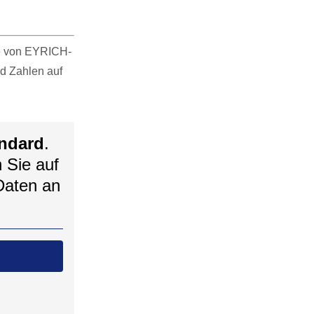
te von EYRICH-
d Zahlen auf
ndard
.
n Sie auf
Daten an