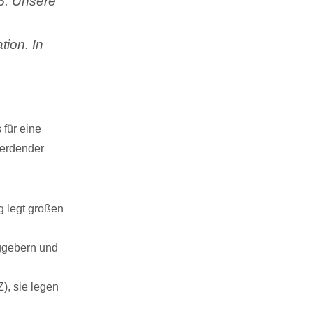
5. Unsere
ion. In
 für eine
werdender
 legt großen
aggebern und
), sie legen