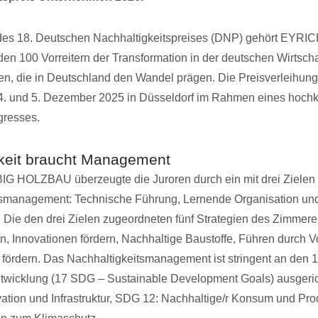
des 18. Deutschen Nachhaltigkeitspreises (DNP) gehört EYR
 100 Vorreitern der Transformation in der deutschen Wirtscha
en, die in Deutschland den Wandel prägen. Die Preisverleihu
m 4. und 5. Dezember 2025 in Düsseldorf im Rahmen eines hochk
gresses.
keit braucht Management
 HOLZBAU überzeugte die Juroren durch ein mit drei Zielen h
tsmanagement: Technische Führung, Lernende Organisation un
 Die den drei Zielen zugeordneten fünf Strategien des Zimmere
, Innovationen fördern, Nachhaltige Baustoffe, Führen durch V
fördern. Das Nachhaltigkeitsmanagement ist stringent an den 17
twicklung (17 SDG – Sustainable Development Goals) ausgeric
ovation und Infrastruktur, SDG 12: Nachhaltige/r Konsum und Pr