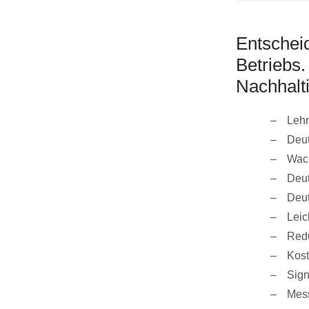
Entscheid
Betriebs
Nachhalti
Lehr
Deut
Wach
Deut
Deut
Leic
Redu
Kost
Sign
Mess