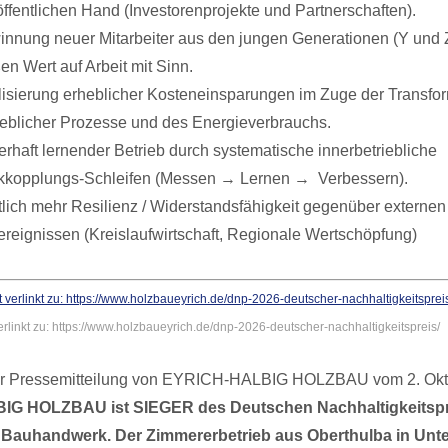
öffentlichen Hand (Investorenprojekte und Partnerschaften).
nnung neuer Mitarbeiter aus den jungen Generationen (Y und Z
en Wert auf Arbeit mit Sinn.
isierung erheblicher Kosteneinsparungen im Zuge der Transfo
ieblicher Prozesse und des Energieverbrauchs.
rhaft lernender Betrieb durch systematische innerbetriebliche
kopplungs-Schleifen (Messen → Lernen → Verbessern).
lich mehr Resilienz / Widerstandsfähigkeit gegenüber externen
ereignissen (Kreislaufwirtschaft, Regionale Wertschöpfung)
erlinkt zu: https://www.holzbaueyrich.de/dnp-2026-deutscher-nachhaltigkeitspreis/
r Pressemitteilung von EYRICH-HALBIG HOLZBAU vom 2. Okt
G HOLZBAU ist SIEGER des Deutschen Nachhaltigkeitspre
 Bauhandwerk. Der Zimmererbetrieb aus Oberthulba in Unt