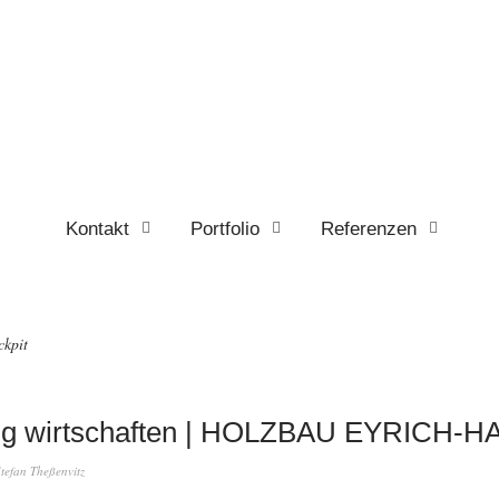
Kontakt
Portfolio
Referenzen
ckpit
ig wirtschaften | HOLZBAU EYRICH-H
tefan Theßenvitz