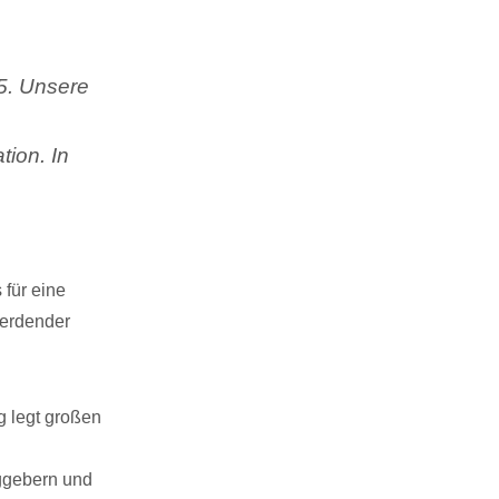
5. Unsere
ion. In
 für eine
werdender
 legt großen
aggebern und