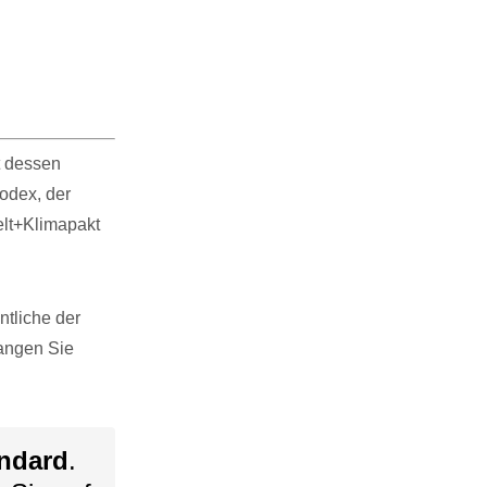
t dessen
odex, der
lt+Klimapakt
tliche der
langen Sie
ndard
.