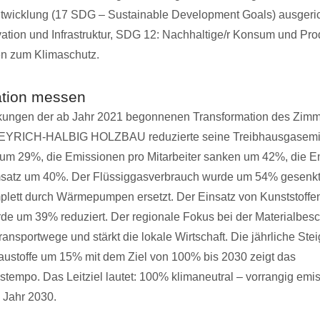
twicklung (17 SDG – Sustainable Development Goals) ausgeric
ovation und Infrastruktur, SDG 12: Nachhaltige/r Konsum und Pr
n zum Klimaschutz.
ation messen
rkungen der ab Jahr 2021 begonnenen Transformation des Zimm
 EYRICH-HALBIG HOLZBAU reduzierte seine Treibhausgasemi
um 29%, die Emissionen pro Mitarbeiter sanken um 42%, die E
satz um 40%. Der Flüssiggasverbrauch wurde um 54% gesenkt
lett durch Wärmepumpen ersetzt. Der Einsatz von Kunststoffen
de um 39% reduziert. Der regionale Fokus bei der Materialbes
ransportwege und stärkt die lokale Wirtschaft. Die jährliche Ste
austoffe um 15% mit dem Ziel von 100% bis 2030 zeigt das
stempo. Das Leitziel lautet: 100% klimaneutral – vorrangig emis
m Jahr 2030.