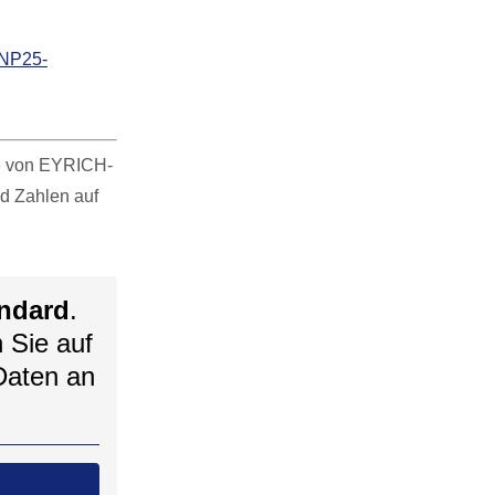
DNP25-
te von EYRICH-
d Zahlen auf
ndard
.
n Sie auf
Daten an