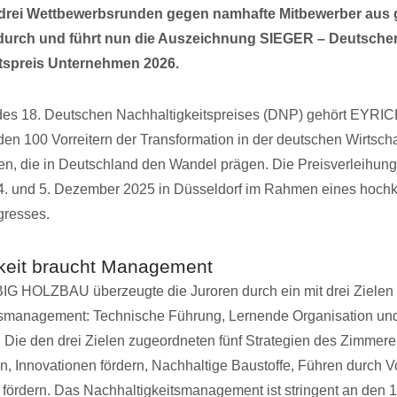
n drei Wettbewerbsrunden gegen namhafte Mitbewerber aus
durch und führt nun die Auszeichnung SIEGER – Deutsche
tspreis Unternehmen 2026.
des 18. Deutschen Nachhaltigkeitspreises (DNP) gehört EYR
 100 Vorreitern der Transformation in der deutschen Wirtscha
en, die in Deutschland den Wandel prägen. Die Preisverleihu
m 4. und 5. Dezember 2025 in Düsseldorf im Rahmen eines hochk
gresses.
keit braucht Management
 HOLZBAU überzeugte die Juroren durch ein mit drei Zielen h
tsmanagement: Technische Führung, Lernende Organisation un
 Die den drei Zielen zugeordneten fünf Strategien des Zimmere
, Innovationen fördern, Nachhaltige Baustoffe, Führen durch V
fördern. Das Nachhaltigkeitsmanagement ist stringent an den 17