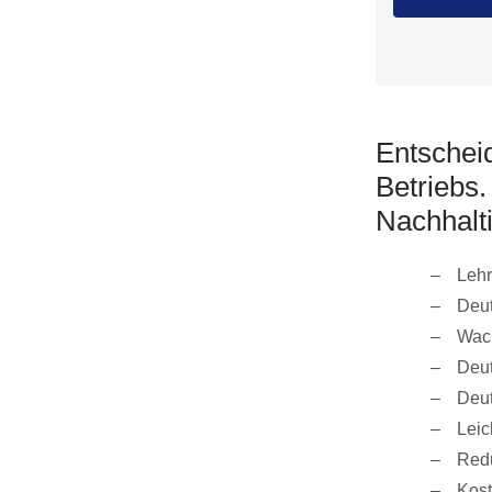
Entscheid
Betriebs
Nachhalti
Lehr
Deut
Wach
Deut
Deut
Leic
Redu
Kost