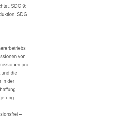
htet. SDG 9:
oduktion, SDG
ererbetriebs
ssionen von
missionen pro
 und die
 in der
chaffung
igerung
sionsfrei –