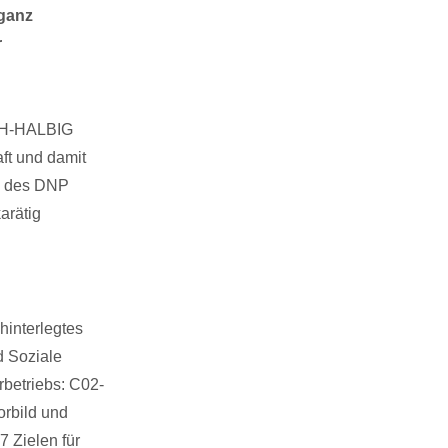
 ganz
r
ICH-HALBIG
ft und damit
ng des DNP
arätig
interlegtes
d Soziale
rbetriebs: C02-
orbild und
 Zielen für