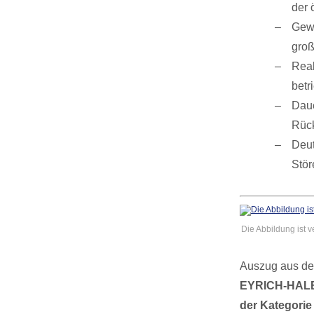
der 
Gewi
groß
Real
betr
Daue
Rück
Deut
Stör
Die Abbildung ist v
Auszug aus de
EYRICH-HALBI
der Kategorie