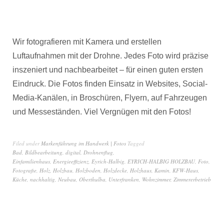
Wir fotografieren mit Kamera und erstellen
Luftaufnahmen mit der Drohne. Jedes Foto wird präzise
inszeniert und nachbearbeitet – für einen guten ersten
Eindruck. Die Fotos finden Einsatz in Websites, Social-
Media-Kanälen, in Broschüren, Flyern, auf Fahrzeugen
und Messeständen. Viel Vergnügen mit den Fotos!
Filed under
Markenführung im Handwerk | Fotos
Tagged
Bad
,
Bildbearbeitung
,
digital
,
Drohnenflug
,
Einfamilienhaus
,
Energieeffizienz
,
Eyrich-Halbig
,
EYRICH-HALBIG HOLZBAU
,
Foto
,
Fotografie
,
Holz
,
Holzbau
,
Holzboden
,
Holzdecke
,
Holzhaus
,
Kamin
,
KFW-Haus
,
Küche
,
nachhaltig
,
Neubau
,
Oberthulba
,
Unterfranken
,
Wohnzimmer
,
Zimmererbetrieb