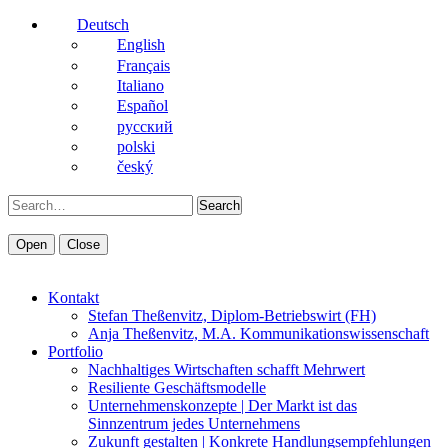
Deutsch
English
Français
Italiano
Español
pусский
polski
český
Search
Open
Close
Kontakt
Stefan Theßenvitz, Diplom-Betriebswirt (FH)
Anja Theßenvitz, M.A. Kommunikationswissenschaft
Portfolio
Nachhaltiges Wirtschaften schafft Mehrwert
Resiliente Geschäftsmodelle
Unternehmenskonzepte | Der Markt ist das
Sinnzentrum jedes Unternehmens
Zukunft gestalten | Konkrete Handlungsempfehlungen