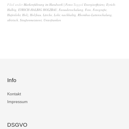
Filed under
Markenführung im Handwerk | Fotos
Tagged
Energieeffizienz
,
Eyrich-
Halbig
,
EYRICH-HALBIG HOLZBAU
,
Fassadenschalung
,
Foto
,
Fotografie
,
Hafenlohr
,
Holz
,
Holzbau
,
Lärche
,
Lohr
,
nachhaltig
,
Rhombus-Lattenschalung
,
sibirisch
,
Straßenmeisterei
,
Unterfranken
Info
Kontakt
Impressum
DSGVO