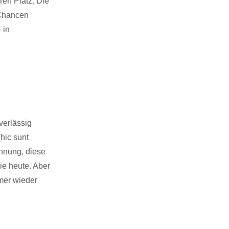
ren Platz. Die
 Chancen
 in
verlässig
hic sunt
hnung, diese
ie heute. Aber
mer wieder