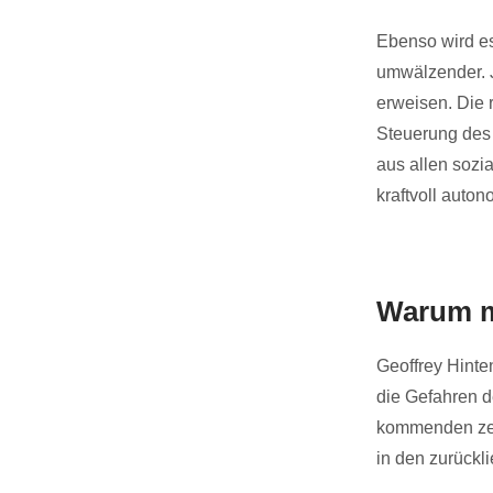
Ebenso wird es
umwälzender. J
erweisen. Die
Steuerung des 
aus allen sozi
kraftvoll auton
Warum m
Geoffrey Hinten
die Gefahren d
kommenden zehn
in den zurückl