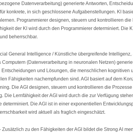
bezogene Datenverarbeitung) generierte Antworten, Entscheid
ür konkrete, in sich geschlossene Aufgabenstellungen. KI basi
ernen. Programmierer designen, steuern und kontrollieren die
higkeit der KI wird durch den Programmierer determiniert. Die KI
 und beherrschbar.
icial General Intelligence / Künstliche übergreifende Intelligenz,
ls Computern (Datenverarbeitung in neuronalen Netzen) generie
, Entscheidungen und Lösungen, die menschlichen kognitiven 
ellen Fähigkeiten nachempfunden sind. AGI basiert auf dem Kon
ing. Die AGI designen, steuern und kontrollieren die Prozesse
g. Die Lernfähigkeit der AGI wird durch die zur Verfügung steh
 determiniert. Die AGI ist in einer exponentiellen Entwicklungs
rrschbarkeit wird aktuell als fraglich eingeschätzt.
– Zusätzlich zu den Fähigkeiten der AGI bildet die Strong AI me