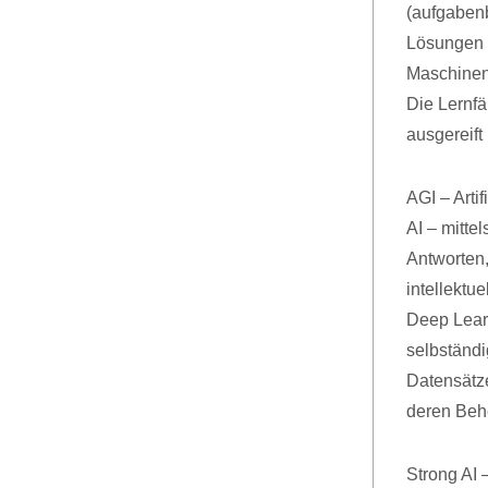
(aufgaben
Lösungen f
Maschinenl
Die Lernfä
ausgereift
AGI – Artif
AI – mitte
Antworten
intellektu
Deep Learn
selbständi
Datensätze
deren Behe
Strong AI 