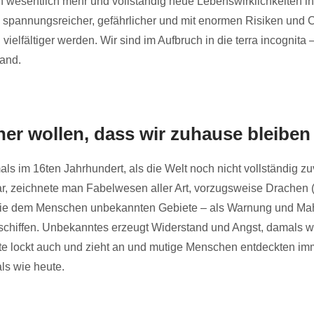
en wesentlich mehr und vollständig neue Lebenswirklichkeiten ih
 spannungsreicher, gefährlicher und mit enormen Risiken und
ielfältiger werden. Wir sind im Aufbruch in die terra incognita –
and.
er wollen, dass wir zuhause bleiben
ls im 16ten Jahrhundert, als die Welt noch nicht vollständig zu
war, zeichnete man Fabelwesen aller Art, vorzugsweise Drachen (
 die dem Menschen unbekannten Gebiete – als Warnung und Ma
chiffen. Unbekanntes erzeugt Widerstand und Angst, damals w
e lockt auch und zieht an und mutige Menschen entdeckten im
ls wie heute.