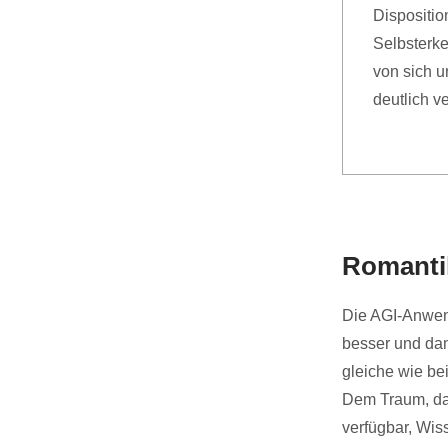
Dispositio
Selbsterke
von sich u
deutlich v
Romantik 
Die AGI-Anwen
besser und dam
gleiche wie be
Dem Traum, das
verfügbar, Wis