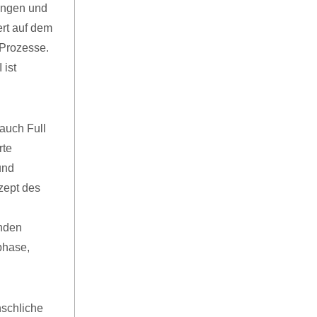
ungen und
ert auf dem
 Prozesse.
 ist
 auch Full
rte
und
zept des
enden
phase,
nschliche