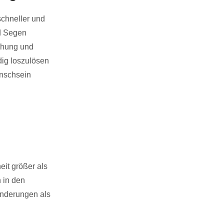
schneller und
nd Segen
chung und
dig loszulösen
enschsein
eit größer als
 in den
änderungen als