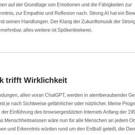
nen auf der Grundlage von Emotionen und die Fähigkeiten zur
nntnis, zur Empathie und Reflexion nach. Strong AI hat ein Be
nd seinen Handlungen. Der Klang der Zukunftsmusik der Strong 
ernehmbar, alles weitere ist Spökenkiekerei.
trifft Wirklichkeit
dungen, allen voran ChatGPT, werden in atemberaubender Ge
it je nach Sichtweise gefährlicher oder nützlicher. Meine Progn
i der Einführung des browsergestützten Internets Anfang der 19
 Menschheitswissen wäre nun für alle Menschen an jedem Ort 
sen und Erkenntnis würden rund um den Erdball geteilt, die De