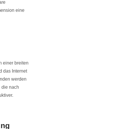
are
mension eine
 einer breiten
d das Internet
benden werden
 die nach
ktiver.
ung