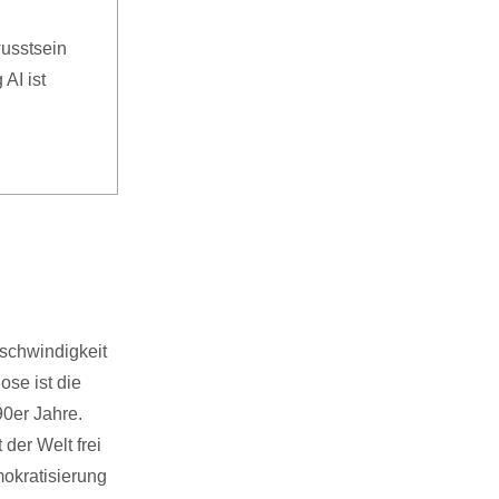
wusstsein
AI ist
schwindigkeit
ose ist die
90er Jahre.
der Welt frei
mokratisierung