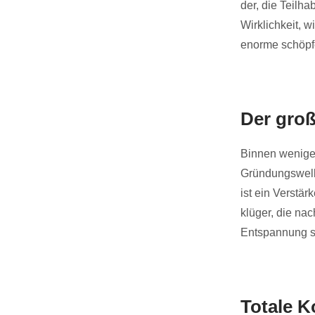
der, die Teilh
Wirklichkeit, 
enorme schöpfe
Der groß
Binnen weniger
Gründungswelle
ist ein Verstä
klüger, die na
Entspannung st
Totale K