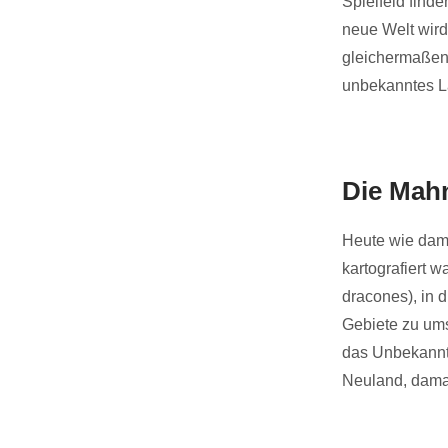
Spielfeld find
neue Welt wird
gleichermaßen v
unbekanntes L
Die Mahn
Heute wie dama
kartografiert 
dracones), in
Gebiete zu ums
das Unbekannt
Neuland, dama