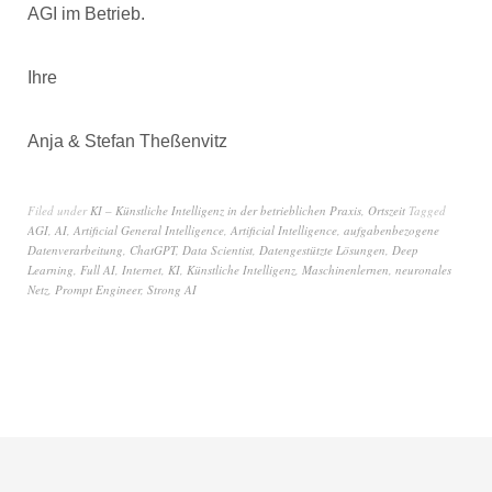
AGI im Betrieb.
Ihre
Anja & Stefan Theßenvitz
Filed under
KI – Künstliche Intelligenz in der betrieblichen Praxis
,
Ortszeit
Tagged
AGI
,
AI
,
Artificial General Intelligence
,
Artificial Intelligence
,
aufgabenbezogene
Datenverarbeitung
,
ChatGPT
,
Data Scientist
,
Datengestützte Lösungen
,
Deep
Learning
,
Full AI
,
Internet
,
KI
,
Künstliche Intelligenz
,
Maschinenlernen
,
neuronales
Netz
,
Prompt Engineer
,
Strong AI