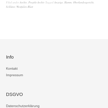
Filed under
Archiv
,
Projekt-Archiv
Tagged
Anzeige
,
Hamm
,
Oberlandesgericht
,
Schlüter
,
Westfalen-Blatt
Info
Kontakt
Impressum
DSGVO
Datenschutzerklärung