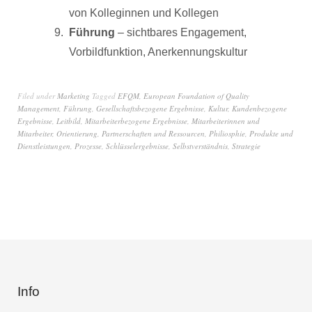
von Kolleginnen und Kollegen
Führung
– sichtbares Engagement,
Vorbildfunktion, Anerkennungskultur
Filed under
Marketing
Tagged
EFQM
,
European Foundation of Quality
Management
,
Führung
,
Gesellschaftsbezogene Ergebnisse
,
Kultur
,
Kundenbezogene
Ergebnisse
,
Leitbild
,
Mitarbeiterbezogene Ergebnisse
,
Mitarbeiterinnen und
Mitarbeiter
,
Orientierung
,
Partnerschaften und Ressourcen
,
Philiosphie
,
Produkte und
Dienstleistungen
,
Prozesse
,
Schlüsselergebnisse
,
Selbstverständnis
,
Strategie
Info