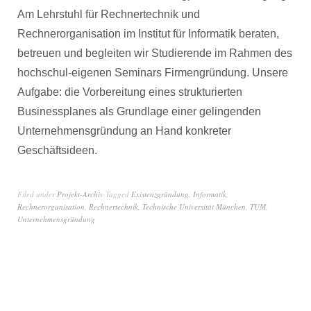
Am Lehrstuhl für Rechnertechnik und
Rechnerorganisation im Institut für Informatik beraten,
betreuen und begleiten wir Studierende im Rahmen des
hochschul-eigenen Seminars Firmengründung. Unsere
Aufgabe: die Vorbereitung eines strukturierten
Businessplanes als Grundlage einer gelingenden
Unternehmensgründung an Hand konkreter
Geschäftsideen.
Filed under
Projekt-Archiv
Tagged
Existenzgründung
,
Informatik
,
Rechnerorganisation
,
Rechnertechnik
,
Technische Universität München
,
TUM
,
Unternehmensgründung