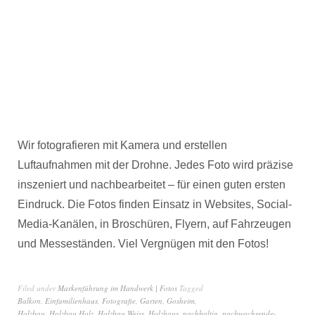
Wir fotografieren mit Kamera und erstellen
Luftaufnahmen mit der Drohne. Jedes Foto wird präzise
inszeniert und nachbearbeitet – für einen guten ersten
Eindruck. Die Fotos finden Einsatz in Websites, Social-
Media-Kanälen, in Broschüren, Flyern, auf Fahrzeugen
und Messeständen. Viel Vergnügen mit den Fotos!
Filed under
Markenführung im Handwerk | Fotos
Tagged
Balkon
,
Einfamilienhaus
,
Fotografie
,
Garten
,
Gosheim
,
Holzbau
,
Holzbau Holz
,
Holzbau Weiss
,
Holzhaus
,
nachhaltig
,
nachwachsende-