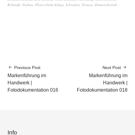
Rohstoffe
,
Neubau
,
Photovoltaik-Anlage
,
Schwaben
,
Terrasse
,
Zimmererbetrieb
Previous Post
Next Post
Markenführung im
Markenführung im
Handwerk |
Handwerk |
Fotodokumentation 016
Fotodokumentation 018
Info