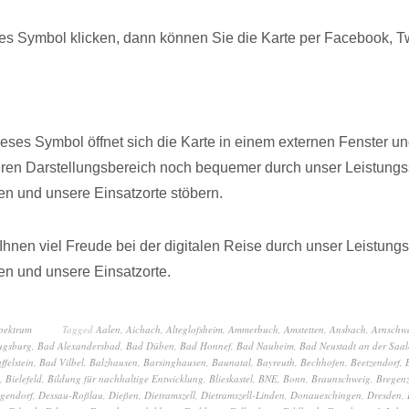
s Symbol klicken, dann können Sie die Karte per Facebook, Twi
dieses Symbol öffnet sich die Karte in einem externen Fenster u
eren Darstellungsbereich noch bequemer durch unser Leistungs
n und unsere Einsatzorte stöbern.
hnen viel Freude bei der digitalen Reise durch unser Leistung
n und unsere Einsatzorte.
spektrum
Tagged
Aalen
,
Aichach
,
Alteglofsheim
,
Ammerbuch
,
Amstetten
,
Ansbach
,
Arnschw
ugsburg
,
Bad Alexandersbad
,
Bad Düben
,
Bad Honnef
,
Bad Nauheim
,
Bad Neustadt an der Saal
ffelstein
,
Bad Vilbel
,
Balzhausen
,
Barsinghausen
,
Baunatal
,
Bayreuth
,
Bechhofen
,
Beetzendorf
,
,
Bielefeld
,
Bildung für nachhaltige Entwicklung
,
Blieskastel
,
BNE
,
Bonn
,
Braunschweig
,
Bregen
gendorf
,
Dessau-Roßlau
,
Dießen
,
Dietramszell
,
Dietramszell-Linden
,
Donaueschingen
,
Dresden
,