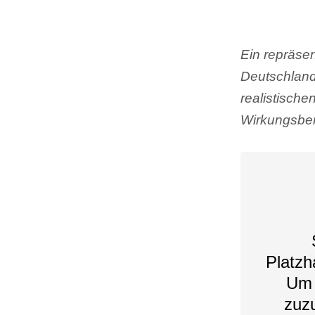
Ein repräsen
Deutschland
realistisch
Wirkungsber
Platzh
Um 
zuzu