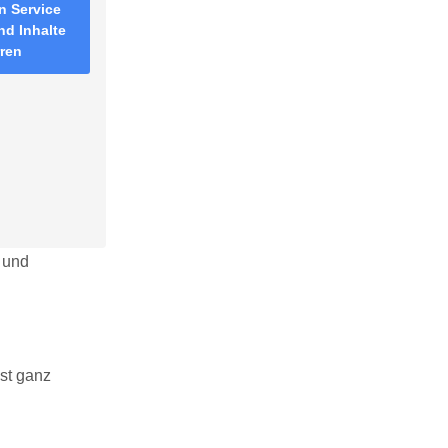
n Service
nd Inhalte
rren
n und
ist ganz