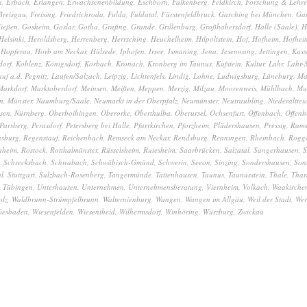
n
,
Erbach
,
Erlangen
,
Erwachsenenbildung
,
Eschborn
,
Falkenberg
,
Feldkirch
,
Forschung & Lehre
Breisgau
,
Freising
,
Friedrichroda
,
Fulda
,
Fuldatal
,
Fürstenfeldbruck
,
Garching bei München
,
Gar
ießen
,
Gosheim
,
Goslar
,
Gotha
,
Grafing
,
Grande
,
Grillenburg
,
Großhabersdorf
,
Halle (Saale)
,
H
Helsinki
,
Heroldsberg
,
Herrenberg
,
Herrsching
,
Heuchelheim
,
Hilpoltstein
,
Hof
,
Hofheim
,
Hofhei
,
Hopferau
,
Horb am Neckar
,
Hülsede
,
Iphofen
,
Irsee
,
Ismaning
,
Jena
,
Jesenwang
,
Jettingen
,
Kass
dorf
,
Koblenz
,
Königsdorf
,
Korbach
,
Kronach
,
Kronberg im Taunus
,
Kufstein
,
Kultur
,
Lahr
,
Lahr-
auf a.d. Pegnitz
,
Laufen/Salzach
,
Leipzig
,
Lichtenfels
,
Lindig
,
Lohne
,
Ludwigsburg
,
Lüneburg
,
Ma
Markdorf
,
Marktoberdorf
,
Meinsen
,
Meißen
,
Meppen
,
Merzig
,
Milzau
,
Moorenweis
,
Mühlbach
,
Mu
n
,
Münster
,
Naumburg/Saale
,
Neumarkt in der Oberpfalz
,
Neumünster
,
Neutraubling
,
Niederalttei
sen
,
Nürnberg
,
Oberboihingen
,
Oberorke
,
Oberthulba
,
Oberursel
,
Ochsenfurt
,
Offenbach
,
Offenb
Parsberg
,
Perasdorf
,
Petersberg bei Halle
,
Pfarrkirchen
,
Pforzheim
,
Plüdershausen
,
Pressig
,
Ram
nsburg
,
Regenstauf
,
Reichenbach
,
Remseck am Neckar
,
Rendsburg
,
Renningen
,
Rheinbach
,
Rogg
nheim
,
Rostock
,
Rotthalmünster
,
Rüsselsheim
,
Rutesheim
,
Saarbrücken
,
Salzatal
,
Sangerhausen
,
S
,
Schrecksbach
,
Schwabach
,
Schwäbisch-Gmünd
,
Schwerin
,
Seeon
,
Sinzing
,
Sondershausen
,
Son
al
,
Stuttgart
,
Sulzbach-Rosenberg
,
Tangermünde
,
Tattenhausen
,
Taunus
,
Taunusstein
,
Thale
,
Thar
,
Tübingen
,
Unterhausen
,
Unternehmen
,
Unternehmensberatung
,
Viernheim
,
Volkach
,
Waakirchen
olz
,
Waldbrunn-Strümpfelbrunn
,
Walternienburg
,
Wangen
,
Wangen im Allgäu
,
Weil der Stadt
,
Wer
iesbaden
,
Wiesenfelden
,
Wiesentheid
,
Wilhermsdorf
,
Winhöring
,
Würzburg
,
Zwickau