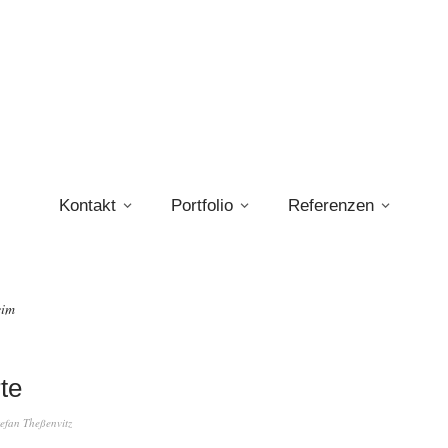
Kontakt
Portfolio
Referenzen
eim
te
tefan Theßenvitz