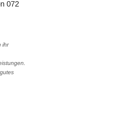
on 072
 ihr
eistungen.
 gutes