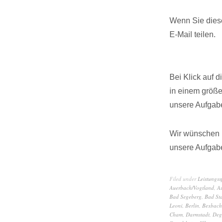
Wenn Sie diese
E-Mail teilen.
Bei Klick auf 
in einem größ
unsere Aufgabe
Wir wünschen I
unsere Aufgabe
Filed under
Leistungs
Auerbach/Vogtland
,
A
Bad Segeberg
,
Bad Sta
Leoni
,
Berlin
,
Bexbach
Cham
,
Darmstadt
,
Deg