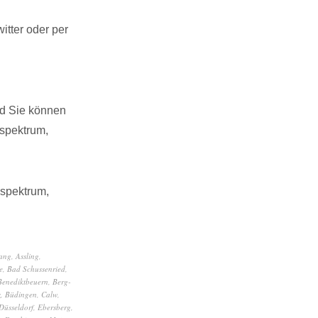
tter oder per
nd Sie können
spektrum,
sspektrum,
ang
,
Assling
,
e
,
Bad Schussenried
,
Benediktbeuern
,
Berg-
z
,
Büdingen
,
Calw
,
Düsseldorf
,
Ebersberg
,