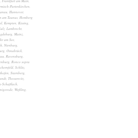
,
Frankfurt am Main
,
misch-Partenkirchen
,
anau
,
Hannover
,
m am Taunus
,
Homberg
el
,
Kempten
,
Kissing
,
Sulz
,
Lambrecht
,
gdeburg
,
Mainz
,
hr am See
,
ch
,
Nienburg
,
urg
,
Osnabrück
,
sau
,
Ravensburg
,
enburg
,
Ronco sopra
chernfeld
,
Schlitz
,
thofen
,
Starnberg
,
andt
,
Thessenvitz
,
-Schaftlach
,
nigerode
,
Weßling
,