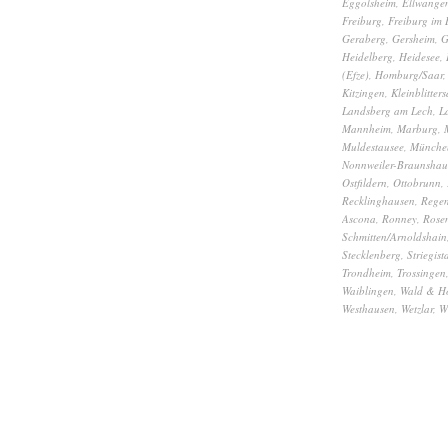
Eggolsheim
,
Ellwange
Freiburg
,
Freiburg im 
Geraberg
,
Gersheim
,
G
Heidelberg
,
Heidesee
,
(Efze)
,
Homburg/Saar
Kitzingen
,
Kleinblitters
Landsberg am Lech
,
L
Mannheim
,
Marburg
,
Muldestausee
,
Münche
Nonnweiler-Braunshau
Ostfildern
,
Ottobrunn
,
Recklinghausen
,
Rege
Ascona
,
Ronney
,
Rose
Schmitten/Arnoldshain
Stecklenberg
,
Striegist
Trondheim
,
Trossingen
Waiblingen
,
Wald & H
Westhausen
,
Wetzlar
,
W