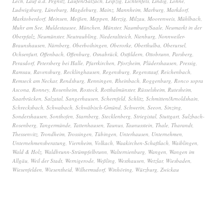
Lech
,
Lauf a.d. Pegnitz
,
Laufen/Salzach
,
Leipzig
,
Lichtenfels
,
Lindig
,
Lohne
,
Ludwigsburg
,
Lüneburg
,
Magdeburg
,
Mainz
,
Mannheim
,
Marburg
,
Markdorf
,
Marktoberdorf
,
Meinsen
,
Meißen
,
Meppen
,
Merzig
,
Milzau
,
Moorenweis
,
Mühlbach
,
Muhr am See
,
Muldestausee
,
München
,
Münster
,
Naumburg/Saale
,
Neumarkt in der
Oberpfalz
,
Neumünster
,
Neutraubling
,
Niederaltteich
,
Nienburg
,
Nonnweiler-
Braunshausen
,
Nürnberg
,
Oberboihingen
,
Oberorke
,
Oberthulba
,
Oberursel
,
Ochsenfurt
,
Offenbach
,
Offenburg
,
Osnabrück
,
Ostfildern
,
Ottobrunn
,
Parsberg
,
Perasdorf
,
Petersberg bei Halle
,
Pfarrkirchen
,
Pforzheim
,
Plüdershausen
,
Pressig
,
Ramsau
,
Ravensburg
,
Recklinghausen
,
Regensburg
,
Regenstauf
,
Reichenbach
,
Remseck am Neckar
,
Rendsburg
,
Renningen
,
Rheinbach
,
Roggenburg
,
Ronco sopra
Ascona
,
Ronney
,
Rosenheim
,
Rostock
,
Rotthalmünster
,
Rüsselsheim
,
Rutesheim
,
Saarbrücken
,
Salzatal
,
Sangerhausen
,
Schernfeld
,
Schlitz
,
Schmitten/Arnoldshain
,
Schrecksbach
,
Schwabach
,
Schwäbisch-Gmünd
,
Schwerin
,
Seeon
,
Sinzing
,
Sondershausen
,
Sonthofen
,
Starnberg
,
Stecklenberg
,
Striegistal
,
Stuttgart
,
Sulzbach-
Rosenberg
,
Tangermünde
,
Tattenhausen
,
Taunus
,
Taunusstein
,
Thale
,
Tharandt
,
Thessenvitz
,
Trondheim
,
Trossingen
,
Tübingen
,
Unterhausen
,
Unternehmen
,
Unternehmensberatung
,
Viernheim
,
Volkach
,
Waakirchen-Schaftlach
,
Waiblingen
,
Wald & Holz
,
Waldbrunn-Strümpfelbrunn
,
Walternienburg
,
Wangen
,
Wangen im
Allgäu
,
Weil der Stadt
,
Wernigerode
,
Weßling
,
Westhausen
,
Wetzlar
,
Wiesbaden
,
Wiesenfelden
,
Wiesentheid
,
Wilhermsdorf
,
Winhöring
,
Würzburg
,
Zwickau