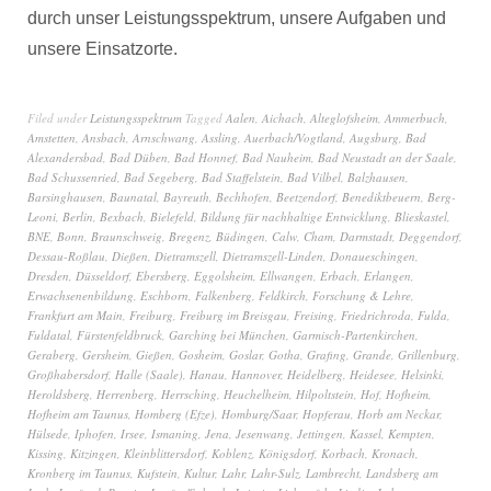
durch unser Leistungsspektrum, unsere Aufgaben und
unsere Einsatzorte.
Filed under
Leistungsspektrum
Tagged
Aalen
,
Aichach
,
Alteglofsheim
,
Ammerbuch
,
Amstetten
,
Ansbach
,
Arnschwang
,
Assling
,
Auerbach/Vogtland
,
Augsburg
,
Bad
Alexandersbad
,
Bad Düben
,
Bad Honnef
,
Bad Nauheim
,
Bad Neustadt an der Saale
,
Bad Schussenried
,
Bad Segeberg
,
Bad Staffelstein
,
Bad Vilbel
,
Balzhausen
,
Barsinghausen
,
Baunatal
,
Bayreuth
,
Bechhofen
,
Beetzendorf
,
Benediktbeuern
,
Berg-
Leoni
,
Berlin
,
Bexbach
,
Bielefeld
,
Bildung für nachhaltige Entwicklung
,
Blieskastel
,
BNE
,
Bonn
,
Braunschweig
,
Bregenz
,
Büdingen
,
Calw
,
Cham
,
Darmstadt
,
Deggendorf
,
Dessau-Roßlau
,
Dießen
,
Dietramszell
,
Dietramszell-Linden
,
Donaueschingen
,
Dresden
,
Düsseldorf
,
Ebersberg
,
Eggolsheim
,
Ellwangen
,
Erbach
,
Erlangen
,
Erwachsenenbildung
,
Eschborn
,
Falkenberg
,
Feldkirch
,
Forschung & Lehre
,
Frankfurt am Main
,
Freiburg
,
Freiburg im Breisgau
,
Freising
,
Friedrichroda
,
Fulda
,
Fuldatal
,
Fürstenfeldbruck
,
Garching bei München
,
Garmisch-Partenkirchen
,
Geraberg
,
Gersheim
,
Gießen
,
Gosheim
,
Goslar
,
Gotha
,
Grafing
,
Grande
,
Grillenburg
,
Großhabersdorf
,
Halle (Saale)
,
Hanau
,
Hannover
,
Heidelberg
,
Heidesee
,
Helsinki
,
Heroldsberg
,
Herrenberg
,
Herrsching
,
Heuchelheim
,
Hilpoltstein
,
Hof
,
Hofheim
,
Hofheim am Taunus
,
Homberg (Efze)
,
Homburg/Saar
,
Hopferau
,
Horb am Neckar
,
Hülsede
,
Iphofen
,
Irsee
,
Ismaning
,
Jena
,
Jesenwang
,
Jettingen
,
Kassel
,
Kempten
,
Kissing
,
Kitzingen
,
Kleinblittersdorf
,
Koblenz
,
Königsdorf
,
Korbach
,
Kronach
,
Kronberg im Taunus
,
Kufstein
,
Kultur
,
Lahr
,
Lahr-Sulz
,
Lambrecht
,
Landsberg am