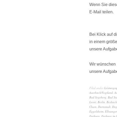
Wenn Sie diese
E-Mail teilen.
Bei Klick auf 
in einem größ
unsere Aufgabe
Wir wünschen I
unsere Aufgabe
Filed under
Leistungs
Auerbach/Vogtland
,
A
Bad Segeberg
,
Bad Sta
Leoni
,
Berlin
,
Bexbach
Cham
,
Darmstadt
,
Deg
Eggolsheim
,
Ellwange
Freiburg
,
Freiburg im 