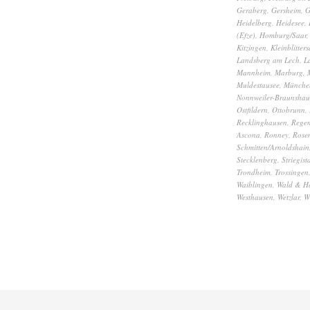
Geraberg
,
Gersheim
,
G
Heidelberg
,
Heidesee
,
(Efze)
,
Homburg/Saar
Kitzingen
,
Kleinblitters
Landsberg am Lech
,
L
Mannheim
,
Marburg
,
Muldestausee
,
Münche
Nonnweiler-Braunshau
Ostfildern
,
Ottobrunn
,
Recklinghausen
,
Rege
Ascona
,
Ronney
,
Rose
Schmitten/Arnoldshain
Stecklenberg
,
Striegist
Trondheim
,
Trossingen
Waiblingen
,
Wald & H
Westhausen
,
Wetzlar
,
W