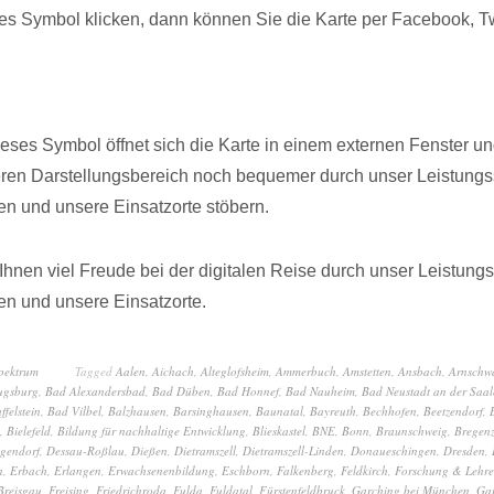
s Symbol klicken, dann können Sie die Karte per Facebook, Twi
dieses Symbol öffnet sich die Karte in einem externen Fenster u
eren Darstellungsbereich noch bequemer durch unser Leistungs
n und unsere Einsatzorte stöbern.
hnen viel Freude bei der digitalen Reise durch unser Leistung
n und unsere Einsatzorte.
spektrum
Tagged
Aalen
,
Aichach
,
Alteglofsheim
,
Ammerbuch
,
Amstetten
,
Ansbach
,
Arnschw
ugsburg
,
Bad Alexandersbad
,
Bad Düben
,
Bad Honnef
,
Bad Nauheim
,
Bad Neustadt an der Saal
ffelstein
,
Bad Vilbel
,
Balzhausen
,
Barsinghausen
,
Baunatal
,
Bayreuth
,
Bechhofen
,
Beetzendorf
,
,
Bielefeld
,
Bildung für nachhaltige Entwicklung
,
Blieskastel
,
BNE
,
Bonn
,
Braunschweig
,
Bregen
gendorf
,
Dessau-Roßlau
,
Dießen
,
Dietramszell
,
Dietramszell-Linden
,
Donaueschingen
,
Dresden
,
n
,
Erbach
,
Erlangen
,
Erwachsenenbildung
,
Eschborn
,
Falkenberg
,
Feldkirch
,
Forschung & Lehre
Breisgau
,
Freising
,
Friedrichroda
,
Fulda
,
Fuldatal
,
Fürstenfeldbruck
,
Garching bei München
,
Gar