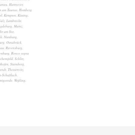
anau
,
Hannover
,
m am Taunus
,
Homberg
el
,
Kempten
,
Kissing
,
Sulz
,
Lambrecht
,
gdeburg
,
Mainz
,
hr am See
,
ch
,
Nienburg
,
urg
,
Osnabrück
,
sau
,
Ravensburg
,
enburg
,
Ronco sopra
chernfeld
,
Schlitz
,
thofen
,
Starnberg
,
andt
,
Thessenvitz
,
-Schaftlach
,
nigerode
,
Weßling
,