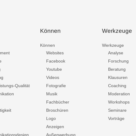
Können
Werkzeuge
Können
Werkzeuge
ment
Websites
Analyse
e
Facebook
Forschung
g
Youtube
Beratung
ng
Videos
Klausuren
istungs-Qualität
Fotografie
Coaching
ikation
Musik
Moderation
Fachbücher
Workshops
igkeit
Broschüren
Seminare
Logo
Vorträge
Anzeigen
kationsdesign
Außenwerbung