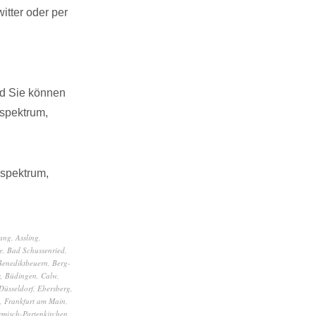
tter oder per
nd Sie können
spektrum,
sspektrum,
ang
,
Assling
,
e
,
Bad Schussenried
,
Benediktbeuern
,
Berg-
z
,
Büdingen
,
Calw
,
Düsseldorf
,
Ebersberg
,
,
Frankfurt am Main
,
misch-Partenkirchen
,