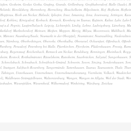
ießen
,
Gosheim
,
Goslar
,
Gotha
,
Grafing
,
Grande
,
Grillenburg
,
Großhabersdorf
,
Halle (Saale)
,
H
Helsinki
,
Heroldsberg
,
Herrenberg
,
Herrsching
,
Heuchelheim
,
Hilpoltstein
,
Hof
,
Hofheim
,
Hofhei
,
Hopferau
,
Horb am Neckar
,
Hülsede
,
Iphofen
,
Irsee
,
Ismaning
,
Jena
,
Jesenwang
,
Jettingen
,
Kass
dorf
,
Koblenz
,
Königsdorf
,
Korbach
,
Kronach
,
Kronberg im Taunus
,
Kufstein
,
Kultur
,
Lahr
,
Lahr-
auf a.d. Pegnitz
,
Laufen/Salzach
,
Leipzig
,
Lichtenfels
,
Lindig
,
Lohne
,
Ludwigsburg
,
Lüneburg
,
Ma
Markdorf
,
Marktoberdorf
,
Meinsen
,
Meißen
,
Meppen
,
Merzig
,
Milzau
,
Moorenweis
,
Mühlbach
,
Mu
n
,
Münster
,
Naumburg/Saale
,
Neumarkt in der Oberpfalz
,
Neumünster
,
Neutraubling
,
Niederalttei
sen
,
Nürnberg
,
Oberboihingen
,
Oberorke
,
Oberthulba
,
Oberursel
,
Ochsenfurt
,
Offenbach
,
Offenb
Parsberg
,
Perasdorf
,
Petersberg bei Halle
,
Pfarrkirchen
,
Pforzheim
,
Plüdershausen
,
Pressig
,
Ram
nsburg
,
Regenstauf
,
Reichenbach
,
Remseck am Neckar
,
Rendsburg
,
Renningen
,
Rheinbach
,
Rogg
nheim
,
Rostock
,
Rotthalmünster
,
Rüsselsheim
,
Rutesheim
,
Saarbrücken
,
Salzatal
,
Sangerhausen
,
S
,
Schrecksbach
,
Schwabach
,
Schwäbisch-Gmünd
,
Schwerin
,
Seeon
,
Sinzing
,
Sondershausen
,
Son
al
,
Stuttgart
,
Sulzbach-Rosenberg
,
Tangermünde
,
Tattenhausen
,
Taunus
,
Taunusstein
,
Thale
,
Thar
,
Tübingen
,
Unterhausen
,
Unternehmen
,
Unternehmensberatung
,
Viernheim
,
Volkach
,
Waakirchen
olz
,
Waldbrunn-Strümpfelbrunn
,
Walternienburg
,
Wangen
,
Wangen im Allgäu
,
Weil der Stadt
,
Wer
iesbaden
,
Wiesenfelden
,
Wiesentheid
,
Wilhermsdorf
,
Winhöring
,
Würzburg
,
Zwickau