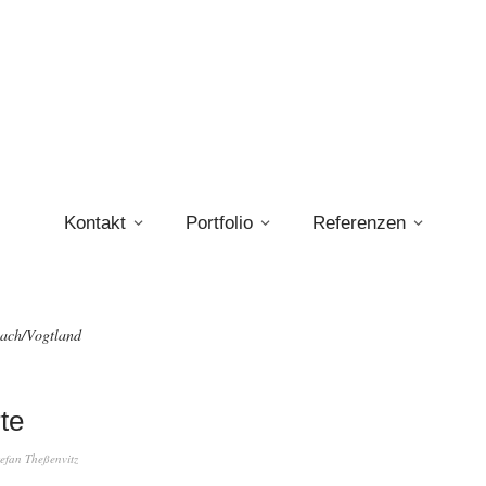
Kontakt
Portfolio
Referenzen
ach/Vogtland
te
tefan Theßenvitz