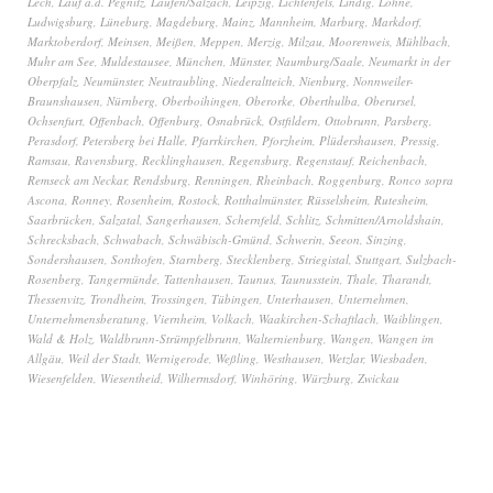
Lech
,
Lauf a.d. Pegnitz
,
Laufen/Salzach
,
Leipzig
,
Lichtenfels
,
Lindig
,
Lohne
,
Ludwigsburg
,
Lüneburg
,
Magdeburg
,
Mainz
,
Mannheim
,
Marburg
,
Markdorf
,
Marktoberdorf
,
Meinsen
,
Meißen
,
Meppen
,
Merzig
,
Milzau
,
Moorenweis
,
Mühlbach
,
Muhr am See
,
Muldestausee
,
München
,
Münster
,
Naumburg/Saale
,
Neumarkt in der
Oberpfalz
,
Neumünster
,
Neutraubling
,
Niederaltteich
,
Nienburg
,
Nonnweiler-
Braunshausen
,
Nürnberg
,
Oberboihingen
,
Oberorke
,
Oberthulba
,
Oberursel
,
Ochsenfurt
,
Offenbach
,
Offenburg
,
Osnabrück
,
Ostfildern
,
Ottobrunn
,
Parsberg
,
Perasdorf
,
Petersberg bei Halle
,
Pfarrkirchen
,
Pforzheim
,
Plüdershausen
,
Pressig
,
Ramsau
,
Ravensburg
,
Recklinghausen
,
Regensburg
,
Regenstauf
,
Reichenbach
,
Remseck am Neckar
,
Rendsburg
,
Renningen
,
Rheinbach
,
Roggenburg
,
Ronco sopra
Ascona
,
Ronney
,
Rosenheim
,
Rostock
,
Rotthalmünster
,
Rüsselsheim
,
Rutesheim
,
Saarbrücken
,
Salzatal
,
Sangerhausen
,
Schernfeld
,
Schlitz
,
Schmitten/Arnoldshain
,
Schrecksbach
,
Schwabach
,
Schwäbisch-Gmünd
,
Schwerin
,
Seeon
,
Sinzing
,
Sondershausen
,
Sonthofen
,
Starnberg
,
Stecklenberg
,
Striegistal
,
Stuttgart
,
Sulzbach-
Rosenberg
,
Tangermünde
,
Tattenhausen
,
Taunus
,
Taunusstein
,
Thale
,
Tharandt
,
Thessenvitz
,
Trondheim
,
Trossingen
,
Tübingen
,
Unterhausen
,
Unternehmen
,
Unternehmensberatung
,
Viernheim
,
Volkach
,
Waakirchen-Schaftlach
,
Waiblingen
,
Wald & Holz
,
Waldbrunn-Strümpfelbrunn
,
Walternienburg
,
Wangen
,
Wangen im
Allgäu
,
Weil der Stadt
,
Wernigerode
,
Weßling
,
Westhausen
,
Wetzlar
,
Wiesbaden
,
Wiesenfelden
,
Wiesentheid
,
Wilhermsdorf
,
Winhöring
,
Würzburg
,
Zwickau