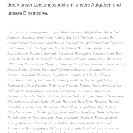
durch unser Leistungsspektrum, unsere Aufgaben und
unsere Einsatzorte.
Filed under
Leistungsspektrum
Tagged
Aalen
,
Aichach
,
Alteglofsheim
,
Ammerbuch
,
Amstetten
,
Ansbach
,
Arnschwang
,
Assling
,
Auerbach/Vogtland
,
Augsburg
,
Bad
Alexandersbad
,
Bad Düben
,
Bad Honnef
,
Bad Nauheim
,
Bad Neustadt an der Saale
,
Bad Schussenried
,
Bad Segeberg
,
Bad Staffelstein
,
Bad Vilbel
,
Balzhausen
,
Barsinghausen
,
Baunatal
,
Bayreuth
,
Bechhofen
,
Beetzendorf
,
Benediktbeuern
,
Berg-
Leoni
,
Berlin
,
Bexbach
,
Bielefeld
,
Bildung für nachhaltige Entwicklung
,
Blieskastel
,
BNE
,
Bonn
,
Braunschweig
,
Bregenz
,
Büdingen
,
Calw
,
Cham
,
Darmstadt
,
Deggendorf
,
Dessau-Roßlau
,
Dießen
,
Dietramszell
,
Dietramszell-Linden
,
Donaueschingen
,
Dresden
,
Düsseldorf
,
Ebersberg
,
Eggolsheim
,
Ellwangen
,
Erbach
,
Erlangen
,
Erwachsenenbildung
,
Eschborn
,
Falkenberg
,
Feldkirch
,
Forschung & Lehre
,
Frankfurt am Main
,
Freiburg
,
Freiburg im Breisgau
,
Freising
,
Friedrichroda
,
Fulda
,
Fuldatal
,
Fürstenfeldbruck
,
Garching bei München
,
Garmisch-Partenkirchen
,
Geraberg
,
Gersheim
,
Gießen
,
Gosheim
,
Goslar
,
Gotha
,
Grafing
,
Grande
,
Grillenburg
,
Großhabersdorf
,
Halle (Saale)
,
Hanau
,
Hannover
,
Heidelberg
,
Heidesee
,
Helsinki
,
Heroldsberg
,
Herrenberg
,
Herrsching
,
Heuchelheim
,
Hilpoltstein
,
Hof
,
Hofheim
,
Hofheim am Taunus
,
Homberg (Efze)
,
Homburg/Saar
,
Hopferau
,
Horb am Neckar
,
Hülsede
,
Iphofen
,
Irsee
,
Ismaning
,
Jena
,
Jesenwang
,
Jettingen
,
Kassel
,
Kempten
,
Kissing
,
Kitzingen
,
Kleinblittersdorf
,
Koblenz
,
Königsdorf
,
Korbach
,
Kronach
,
Kronberg im Taunus
,
Kufstein
,
Kultur
,
Lahr
,
Lahr-Sulz
,
Lambrecht
,
Landsberg am