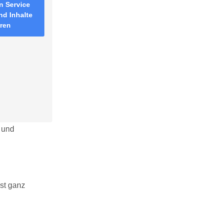
n Service
nd Inhalte
rren
n und
ist ganz