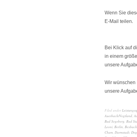
Wenn Sie diese
E-Mail teilen.
Bei Klick auf 
in einem größ
unsere Aufgabe
Wir wünschen I
unsere Aufgabe
Filed under
Leistungs
Auerbach/Vogtland
,
A
Bad Segeberg
,
Bad Sta
Leoni
,
Berlin
,
Bexbach
Cham
,
Darmstadt
,
Deg