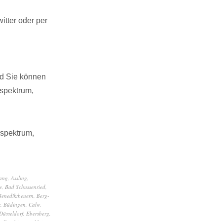
tter oder per
nd Sie können
spektrum,
sspektrum,
ang
,
Assling
,
e
,
Bad Schussenried
,
Benediktbeuern
,
Berg-
z
,
Büdingen
,
Calw
,
Düsseldorf
,
Ebersberg
,