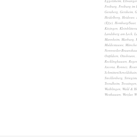
Eggolsheim
,
Ellwange
Freiburg
,
Freiburg im 
Geraberg
,
Gersheim
,
G
Heidelberg
,
Heidesee
,
(Efze)
,
Homburg/Saar
Kitzingen
,
Kleinblitters
Landsberg am Lech
,
L
Mannheim
,
Marburg
,
Muldestausee
,
Münche
Nonnweiler-Braunshau
Ostfildern
,
Ottobrunn
,
Recklinghausen
,
Rege
Ascona
,
Ronney
,
Rose
Schmitten/Arnoldshain
Stecklenberg
,
Striegist
Trondheim
,
Trossingen
Waiblingen
,
Wald & H
Westhausen
,
Wetzlar
,
W