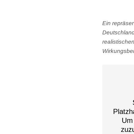
Ein repräsen
Deutschland
realistisch
Wirkungsber
Platzh
Um 
zuzu