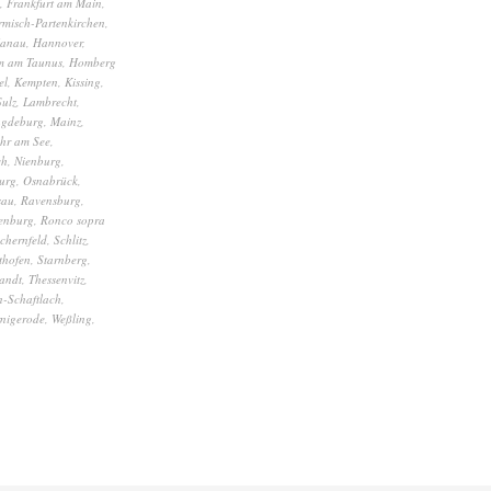
,
Frankfurt am Main
,
misch-Partenkirchen
,
anau
,
Hannover
,
m am Taunus
,
Homberg
el
,
Kempten
,
Kissing
,
Sulz
,
Lambrecht
,
gdeburg
,
Mainz
,
hr am See
,
ch
,
Nienburg
,
urg
,
Osnabrück
,
sau
,
Ravensburg
,
enburg
,
Ronco sopra
chernfeld
,
Schlitz
,
thofen
,
Starnberg
,
andt
,
Thessenvitz
,
-Schaftlach
,
nigerode
,
Weßling
,