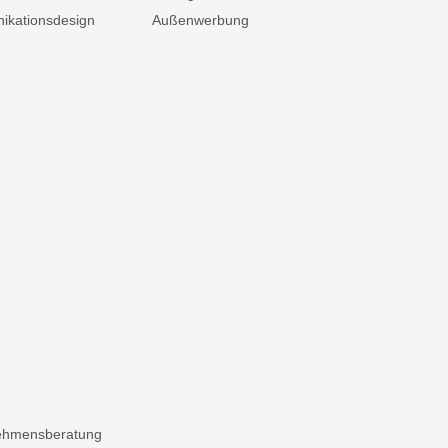
kationsdesign
Außenwerbung
ehmensberatung