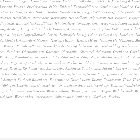
n
,
Erbach
,
Erlangen
,
Erwachsenenbildung
,
Eschborn
,
Falkenberg
,
Feldkirch
,
Forschung & Lehre
Breisgau
,
Freising
,
Friedrichroda
,
Fulda
,
Fuldatal
,
Fürstenfeldbruck
,
Garching bei München
,
Gar
ießen
,
Gosheim
,
Goslar
,
Gotha
,
Grafing
,
Grande
,
Grillenburg
,
Großhabersdorf
,
Halle (Saale)
,
H
Helsinki
,
Heroldsberg
,
Herrenberg
,
Herrsching
,
Heuchelheim
,
Hilpoltstein
,
Hof
,
Hofheim
,
Hofhei
,
Hopferau
,
Horb am Neckar
,
Hülsede
,
Iphofen
,
Irsee
,
Ismaning
,
Jena
,
Jesenwang
,
Jettingen
,
Kass
dorf
,
Koblenz
,
Königsdorf
,
Korbach
,
Kronach
,
Kronberg im Taunus
,
Kufstein
,
Kultur
,
Lahr
,
Lahr-
auf a.d. Pegnitz
,
Laufen/Salzach
,
Leipzig
,
Lichtenfels
,
Lindig
,
Lohne
,
Ludwigsburg
,
Lüneburg
,
Ma
Markdorf
,
Marktoberdorf
,
Meinsen
,
Meißen
,
Meppen
,
Merzig
,
Milzau
,
Moorenweis
,
Mühlbach
,
Mu
n
,
Münster
,
Naumburg/Saale
,
Neumarkt in der Oberpfalz
,
Neumünster
,
Neutraubling
,
Niederalttei
sen
,
Nürnberg
,
Oberboihingen
,
Oberorke
,
Oberthulba
,
Oberursel
,
Ochsenfurt
,
Offenbach
,
Offenb
Parsberg
,
Perasdorf
,
Petersberg bei Halle
,
Pfarrkirchen
,
Pforzheim
,
Plüdershausen
,
Pressig
,
Ram
nsburg
,
Regenstauf
,
Reichenbach
,
Remseck am Neckar
,
Rendsburg
,
Renningen
,
Rheinbach
,
Rogg
nheim
,
Rostock
,
Rotthalmünster
,
Rüsselsheim
,
Rutesheim
,
Saarbrücken
,
Salzatal
,
Sangerhausen
,
S
,
Schrecksbach
,
Schwabach
,
Schwäbisch-Gmünd
,
Schwerin
,
Seeon
,
Sinzing
,
Sondershausen
,
Son
al
,
Stuttgart
,
Sulzbach-Rosenberg
,
Tangermünde
,
Tattenhausen
,
Taunus
,
Taunusstein
,
Thale
,
Thar
,
Tübingen
,
Unterhausen
,
Unternehmen
,
Unternehmensberatung
,
Viernheim
,
Volkach
,
Waakirchen
olz
,
Waldbrunn-Strümpfelbrunn
,
Walternienburg
,
Wangen
,
Wangen im Allgäu
,
Weil der Stadt
,
Wer
iesbaden
,
Wiesenfelden
,
Wiesentheid
,
Wilhermsdorf
,
Winhöring
,
Würzburg
,
Zwickau