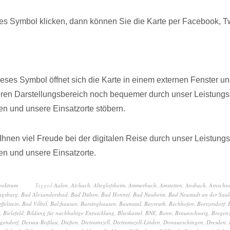
s Symbol klicken, dann können Sie die Karte per Facebook, Twi
dieses Symbol öffnet sich die Karte in einem externen Fenster u
eren Darstellungsbereich noch bequemer durch unser Leistungs
n und unsere Einsatzorte stöbern.
hnen viel Freude bei der digitalen Reise durch unser Leistung
n und unsere Einsatzorte.
spektrum
Tagged
Aalen
,
Aichach
,
Alteglofsheim
,
Ammerbuch
,
Amstetten
,
Ansbach
,
Arnschw
ugsburg
,
Bad Alexandersbad
,
Bad Düben
,
Bad Honnef
,
Bad Nauheim
,
Bad Neustadt an der Saal
ffelstein
,
Bad Vilbel
,
Balzhausen
,
Barsinghausen
,
Baunatal
,
Bayreuth
,
Bechhofen
,
Beetzendorf
,
,
Bielefeld
,
Bildung für nachhaltige Entwicklung
,
Blieskastel
,
BNE
,
Bonn
,
Braunschweig
,
Bregen
gendorf
,
Dessau-Roßlau
,
Dießen
,
Dietramszell
,
Dietramszell-Linden
,
Donaueschingen
,
Dresden
,