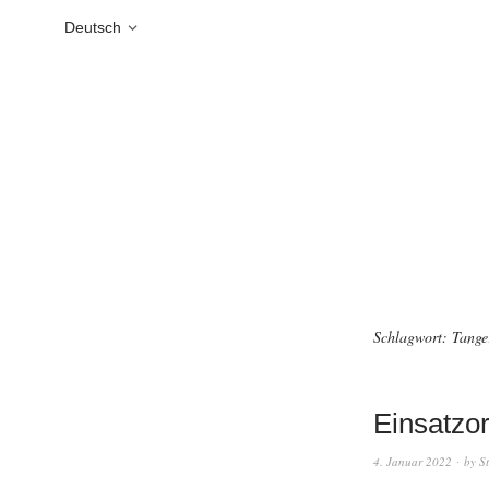
Deutsch
Schlagwort:
Tang
Einsatzor
4. Januar 2022
by
S