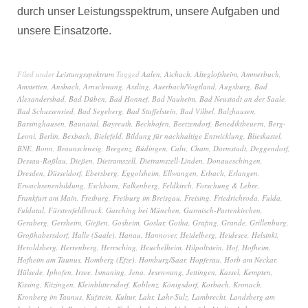
durch unser Leistungsspektrum, unsere Aufgaben und
unsere Einsatzorte.
Filed under
Leistungsspektrum
Tagged
Aalen
,
Aichach
,
Alteglofsheim
,
Ammerbuch
,
Amstetten
,
Ansbach
,
Arnschwang
,
Assling
,
Auerbach/Vogtland
,
Augsburg
,
Bad
Alexandersbad
,
Bad Düben
,
Bad Honnef
,
Bad Nauheim
,
Bad Neustadt an der Saale
,
Bad Schussenried
,
Bad Segeberg
,
Bad Staffelstein
,
Bad Vilbel
,
Balzhausen
,
Barsinghausen
,
Baunatal
,
Bayreuth
,
Bechhofen
,
Beetzendorf
,
Benediktbeuern
,
Berg-
Leoni
,
Berlin
,
Bexbach
,
Bielefeld
,
Bildung für nachhaltige Entwicklung
,
Blieskastel
,
BNE
,
Bonn
,
Braunschweig
,
Bregenz
,
Büdingen
,
Calw
,
Cham
,
Darmstadt
,
Deggendorf
,
Dessau-Roßlau
,
Dießen
,
Dietramszell
,
Dietramszell-Linden
,
Donaueschingen
,
Dresden
,
Düsseldorf
,
Ebersberg
,
Eggolsheim
,
Ellwangen
,
Erbach
,
Erlangen
,
Erwachsenenbildung
,
Eschborn
,
Falkenberg
,
Feldkirch
,
Forschung & Lehre
,
Frankfurt am Main
,
Freiburg
,
Freiburg im Breisgau
,
Freising
,
Friedrichroda
,
Fulda
,
Fuldatal
,
Fürstenfeldbruck
,
Garching bei München
,
Garmisch-Partenkirchen
,
Geraberg
,
Gersheim
,
Gießen
,
Gosheim
,
Goslar
,
Gotha
,
Grafing
,
Grande
,
Grillenburg
,
Großhabersdorf
,
Halle (Saale)
,
Hanau
,
Hannover
,
Heidelberg
,
Heidesee
,
Helsinki
,
Heroldsberg
,
Herrenberg
,
Herrsching
,
Heuchelheim
,
Hilpoltstein
,
Hof
,
Hofheim
,
Hofheim am Taunus
,
Homberg (Efze)
,
Homburg/Saar
,
Hopferau
,
Horb am Neckar
,
Hülsede
,
Iphofen
,
Irsee
,
Ismaning
,
Jena
,
Jesenwang
,
Jettingen
,
Kassel
,
Kempten
,
Kissing
,
Kitzingen
,
Kleinblittersdorf
,
Koblenz
,
Königsdorf
,
Korbach
,
Kronach
,
Kronberg im Taunus
,
Kufstein
,
Kultur
,
Lahr
,
Lahr-Sulz
,
Lambrecht
,
Landsberg am