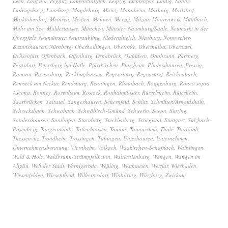
Lech
,
Lauf a.d. Pegnitz
,
Laufen/Salzach
,
Leipzig
,
Lichtenfels
,
Lindig
,
Lohne
,
Ludwigsburg
,
Lüneburg
,
Magdeburg
,
Mainz
,
Mannheim
,
Marburg
,
Markdorf
,
Marktoberdorf
,
Meinsen
,
Meißen
,
Meppen
,
Merzig
,
Milzau
,
Moorenweis
,
Mühlbach
,
Muhr am See
,
Muldestausee
,
München
,
Münster
,
Naumburg/Saale
,
Neumarkt in der
Oberpfalz
,
Neumünster
,
Neutraubling
,
Niederaltteich
,
Nienburg
,
Nonnweiler-
Braunshausen
,
Nürnberg
,
Oberboihingen
,
Oberorke
,
Oberthulba
,
Oberursel
,
Ochsenfurt
,
Offenbach
,
Offenburg
,
Osnabrück
,
Ostfildern
,
Ottobrunn
,
Parsberg
,
Perasdorf
,
Petersberg bei Halle
,
Pfarrkirchen
,
Pforzheim
,
Plüdershausen
,
Pressig
,
Ramsau
,
Ravensburg
,
Recklinghausen
,
Regensburg
,
Regenstauf
,
Reichenbach
,
Remseck am Neckar
,
Rendsburg
,
Renningen
,
Rheinbach
,
Roggenburg
,
Ronco sopra
Ascona
,
Ronney
,
Rosenheim
,
Rostock
,
Rotthalmünster
,
Rüsselsheim
,
Rutesheim
,
Saarbrücken
,
Salzatal
,
Sangerhausen
,
Schernfeld
,
Schlitz
,
Schmitten/Arnoldshain
,
Schrecksbach
,
Schwabach
,
Schwäbisch-Gmünd
,
Schwerin
,
Seeon
,
Sinzing
,
Sondershausen
,
Sonthofen
,
Starnberg
,
Stecklenberg
,
Striegistal
,
Stuttgart
,
Sulzbach-
Rosenberg
,
Tangermünde
,
Tattenhausen
,
Taunus
,
Taunusstein
,
Thale
,
Tharandt
,
Thessenvitz
,
Trondheim
,
Trossingen
,
Tübingen
,
Unterhausen
,
Unternehmen
,
Unternehmensberatung
,
Viernheim
,
Volkach
,
Waakirchen-Schaftlach
,
Waiblingen
,
Wald & Holz
,
Waldbrunn-Strümpfelbrunn
,
Walternienburg
,
Wangen
,
Wangen im
Allgäu
,
Weil der Stadt
,
Wernigerode
,
Weßling
,
Westhausen
,
Wetzlar
,
Wiesbaden
,
Wiesenfelden
,
Wiesentheid
,
Wilhermsdorf
,
Winhöring
,
Würzburg
,
Zwickau