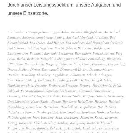
durch unser Leistungsspektrum, unsere Aufgaben und
unsere Einsatzorte.
Filed under
Leistungsspektrum
Tagged
Aalen
,
Aichach
,
Alteglofsheim
,
Ammerbuch
,
Amstetten
,
Ansbach
,
Arnschwang
,
Assling
,
Auerbach/Vogtland
,
Augsburg
,
Bad
Alexandersbad
,
Bad Düben
,
Bad Honnef
,
Bad Nauheim
,
Bad Neustadt an der Saale
,
Bad Schussenried
,
Bad Segeberg
,
Bad Staffelstein
,
Bad Vilbel
,
Balzhausen
,
Barsinghausen
,
Baunatal
,
Bayreuth
,
Bechhofen
,
Beetzendorf
,
Benediktbeuern
,
Berg-
Leoni
,
Berlin
,
Bexbach
,
Bielefeld
,
Bildung für nachhaltige Entwicklung
,
Blieskastel
,
BNE
,
Bonn
,
Braunschweig
,
Bregenz
,
Büdingen
,
Calw
,
Cham
,
Darmstadt
,
Deggendorf
,
Dessau-Roßlau
,
Dießen
,
Dietramszell
,
Dietramszell-Linden
,
Donaueschingen
,
Dresden
,
Düsseldorf
,
Ebersberg
,
Eggolsheim
,
Ellwangen
,
Erbach
,
Erlangen
,
Erwachsenenbildung
,
Eschborn
,
Falkenberg
,
Feldkirch
,
Forschung & Lehre
,
Frankfurt am Main
,
Freiburg
,
Freiburg im Breisgau
,
Freising
,
Friedrichroda
,
Fulda
,
Fuldatal
,
Fürstenfeldbruck
,
Garching bei München
,
Garmisch-Partenkirchen
,
Geraberg
,
Gersheim
,
Gießen
,
Gosheim
,
Goslar
,
Gotha
,
Grafing
,
Grande
,
Grillenburg
,
Großhabersdorf
,
Halle (Saale)
,
Hanau
,
Hannover
,
Heidelberg
,
Heidesee
,
Helsinki
,
Heroldsberg
,
Herrenberg
,
Herrsching
,
Heuchelheim
,
Hilpoltstein
,
Hof
,
Hofheim
,
Hofheim am Taunus
,
Homberg (Efze)
,
Homburg/Saar
,
Hopferau
,
Horb am Neckar
,
Hülsede
,
Iphofen
,
Irsee
,
Ismaning
,
Jena
,
Jesenwang
,
Jettingen
,
Kassel
,
Kempten
,
Kissing
,
Kitzingen
,
Kleinblittersdorf
,
Koblenz
,
Königsdorf
,
Korbach
,
Kronach
,
Kronberg im Taunus
,
Kufstein
,
Kultur
,
Lahr
,
Lahr-Sulz
,
Lambrecht
,
Landsberg am