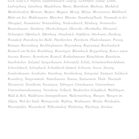
Lech
,
Lauf a.d. Pegnitz
,
Laufen/Salzach
,
Leipzig
,
Lichtenfels
,
Lindig
,
Lohne
,
Ludwigsburg
,
Lüneburg
,
Magdeburg
,
Mainz
,
Mannheim
,
Marburg
,
Markdorf
,
Marktoberdorf
,
Meinsen
,
Meißen
,
Meppen
,
Merzig
,
Milzau
,
Moorenweis
,
Mühlbach
,
Muhr am See
,
Muldestausee
,
München
,
Münster
,
Naumburg/Saale
,
Neumarkt in der
Oberpfalz
,
Neumünster
,
Neutraubling
,
Niederaltteich
,
Nienburg
,
Nonnweiler-
Braunshausen
,
Nürnberg
,
Oberboihingen
,
Oberorke
,
Oberthulba
,
Oberursel
,
Ochsenfurt
,
Offenbach
,
Offenburg
,
Osnabrück
,
Ostfildern
,
Ottobrunn
,
Parsberg
,
Perasdorf
,
Petersberg bei Halle
,
Pfarrkirchen
,
Pforzheim
,
Plüdershausen
,
Pressig
,
Ramsau
,
Ravensburg
,
Recklinghausen
,
Regensburg
,
Regenstauf
,
Reichenbach
,
Remseck am Neckar
,
Rendsburg
,
Renningen
,
Rheinbach
,
Roggenburg
,
Ronco sopra
Ascona
,
Ronney
,
Rosenheim
,
Rostock
,
Rotthalmünster
,
Rüsselsheim
,
Rutesheim
,
Saarbrücken
,
Salzatal
,
Sangerhausen
,
Schernfeld
,
Schlitz
,
Schmitten/Arnoldshain
,
Schrecksbach
,
Schwabach
,
Schwäbisch-Gmünd
,
Schwerin
,
Seeon
,
Sinzing
,
Sondershausen
,
Sonthofen
,
Starnberg
,
Stecklenberg
,
Striegistal
,
Stuttgart
,
Sulzbach-
Rosenberg
,
Tangermünde
,
Tattenhausen
,
Taunus
,
Taunusstein
,
Thale
,
Tharandt
,
Thessenvitz
,
Trondheim
,
Trossingen
,
Tübingen
,
Unterhausen
,
Unternehmen
,
Unternehmensberatung
,
Viernheim
,
Volkach
,
Waakirchen-Schaftlach
,
Waiblingen
,
Wald & Holz
,
Waldbrunn-Strümpfelbrunn
,
Walternienburg
,
Wangen
,
Wangen im
Allgäu
,
Weil der Stadt
,
Wernigerode
,
Weßling
,
Westhausen
,
Wetzlar
,
Wiesbaden
,
Wiesenfelden
,
Wiesentheid
,
Wilhermsdorf
,
Winhöring
,
Würzburg
,
Zwickau