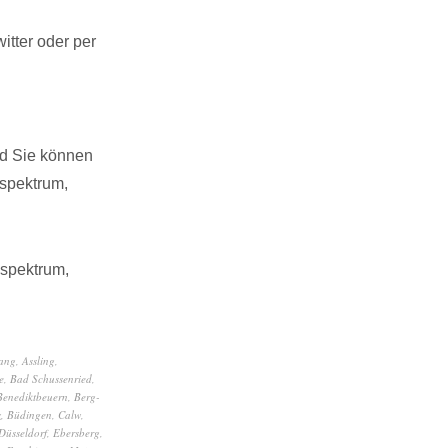
tter oder per
nd Sie können
spektrum,
sspektrum,
ang
,
Assling
,
e
,
Bad Schussenried
,
Benediktbeuern
,
Berg-
z
,
Büdingen
,
Calw
,
Düsseldorf
,
Ebersberg
,