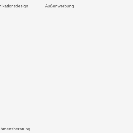
kationsdesign
Außenwerbung
ehmensberatung