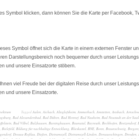
s Symbol klicken, dann können Sie die Karte per Facebook, Twi
dieses Symbol öffnet sich die Karte in einem externen Fenster u
eren Darstellungsbereich noch bequemer durch unser Leistungs
n und unsere Einsatzorte stöbern.
hnen viel Freude bei der digitalen Reise durch unser Leistung
n und unsere Einsatzorte.
spektrum
Tagged
Aalen
,
Aichach
,
Alteglofsheim
,
Ammerbuch
,
Amstetten
,
Ansbach
,
Arnschw
ugsburg
,
Bad Alexandersbad
,
Bad Düben
,
Bad Honnef
,
Bad Nauheim
,
Bad Neustadt an der Saal
ffelstein
,
Bad Vilbel
,
Balzhausen
,
Barsinghausen
,
Baunatal
,
Bayreuth
,
Bechhofen
,
Beetzendorf
,
,
Bielefeld
,
Bildung für nachhaltige Entwicklung
,
Blieskastel
,
BNE
,
Bonn
,
Braunschweig
,
Bregen
gendorf
,
Dessau-Roßlau
,
Dießen
,
Dietramszell
,
Dietramszell-Linden
,
Donaueschingen
,
Dresden
,