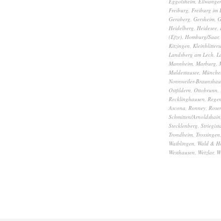
Eggolsheim
,
Ellwange
Freiburg
,
Freiburg im 
Geraberg
,
Gersheim
,
G
Heidelberg
,
Heidesee
,
(Efze)
,
Homburg/Saar
Kitzingen
,
Kleinblitters
Landsberg am Lech
,
L
Mannheim
,
Marburg
,
Muldestausee
,
Münche
Nonnweiler-Braunshau
Ostfildern
,
Ottobrunn
,
Recklinghausen
,
Rege
Ascona
,
Ronney
,
Rose
Schmitten/Arnoldshain
Stecklenberg
,
Striegist
Trondheim
,
Trossingen
Waiblingen
,
Wald & H
Westhausen
,
Wetzlar
,
W