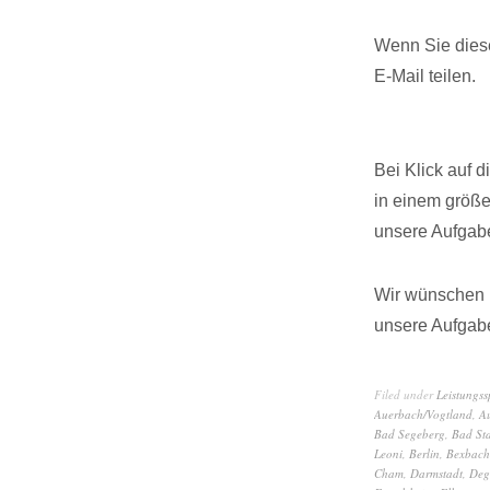
Wenn Sie diese
E-Mail teilen.
Bei Klick auf 
in einem größ
unsere Aufgabe
Wir wünschen I
unsere Aufgabe
Filed under
Leistungs
Auerbach/Vogtland
,
A
Bad Segeberg
,
Bad Sta
Leoni
,
Berlin
,
Bexbach
Cham
,
Darmstadt
,
Deg