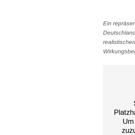
Ein repräsen
Deutschland
realistisch
Wirkungsber
Platzh
Um 
zuzu