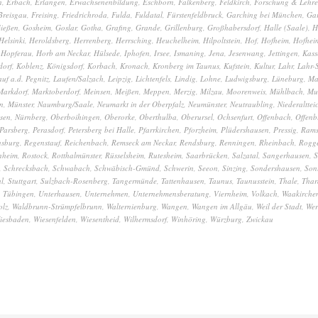
n
,
Erbach
,
Erlangen
,
Erwachsenenbildung
,
Eschborn
,
Falkenberg
,
Feldkirch
,
Forschung & Lehre
Breisgau
,
Freising
,
Friedrichroda
,
Fulda
,
Fuldatal
,
Fürstenfeldbruck
,
Garching bei München
,
Gar
ießen
,
Gosheim
,
Goslar
,
Gotha
,
Grafing
,
Grande
,
Grillenburg
,
Großhabersdorf
,
Halle (Saale)
,
H
Helsinki
,
Heroldsberg
,
Herrenberg
,
Herrsching
,
Heuchelheim
,
Hilpoltstein
,
Hof
,
Hofheim
,
Hofhei
,
Hopferau
,
Horb am Neckar
,
Hülsede
,
Iphofen
,
Irsee
,
Ismaning
,
Jena
,
Jesenwang
,
Jettingen
,
Kass
dorf
,
Koblenz
,
Königsdorf
,
Korbach
,
Kronach
,
Kronberg im Taunus
,
Kufstein
,
Kultur
,
Lahr
,
Lahr-
auf a.d. Pegnitz
,
Laufen/Salzach
,
Leipzig
,
Lichtenfels
,
Lindig
,
Lohne
,
Ludwigsburg
,
Lüneburg
,
Ma
Markdorf
,
Marktoberdorf
,
Meinsen
,
Meißen
,
Meppen
,
Merzig
,
Milzau
,
Moorenweis
,
Mühlbach
,
Mu
n
,
Münster
,
Naumburg/Saale
,
Neumarkt in der Oberpfalz
,
Neumünster
,
Neutraubling
,
Niederalttei
sen
,
Nürnberg
,
Oberboihingen
,
Oberorke
,
Oberthulba
,
Oberursel
,
Ochsenfurt
,
Offenbach
,
Offenb
Parsberg
,
Perasdorf
,
Petersberg bei Halle
,
Pfarrkirchen
,
Pforzheim
,
Plüdershausen
,
Pressig
,
Ram
nsburg
,
Regenstauf
,
Reichenbach
,
Remseck am Neckar
,
Rendsburg
,
Renningen
,
Rheinbach
,
Rogg
nheim
,
Rostock
,
Rotthalmünster
,
Rüsselsheim
,
Rutesheim
,
Saarbrücken
,
Salzatal
,
Sangerhausen
,
S
,
Schrecksbach
,
Schwabach
,
Schwäbisch-Gmünd
,
Schwerin
,
Seeon
,
Sinzing
,
Sondershausen
,
Son
al
,
Stuttgart
,
Sulzbach-Rosenberg
,
Tangermünde
,
Tattenhausen
,
Taunus
,
Taunusstein
,
Thale
,
Thar
,
Tübingen
,
Unterhausen
,
Unternehmen
,
Unternehmensberatung
,
Viernheim
,
Volkach
,
Waakirchen
olz
,
Waldbrunn-Strümpfelbrunn
,
Walternienburg
,
Wangen
,
Wangen im Allgäu
,
Weil der Stadt
,
Wer
iesbaden
,
Wiesenfelden
,
Wiesentheid
,
Wilhermsdorf
,
Winhöring
,
Würzburg
,
Zwickau