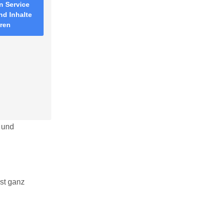
n Service
nd Inhalte
rren
n und
ist ganz