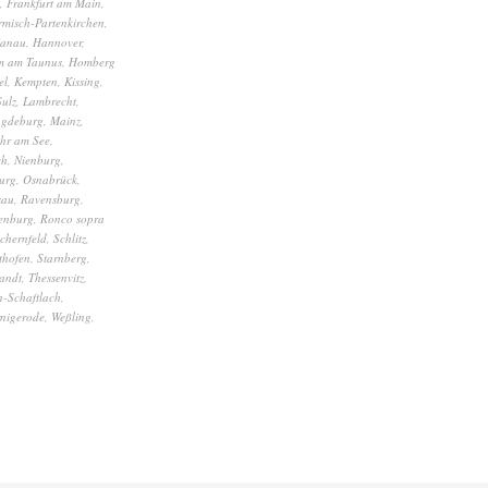
,
Frankfurt am Main
,
misch-Partenkirchen
,
anau
,
Hannover
,
m am Taunus
,
Homberg
el
,
Kempten
,
Kissing
,
Sulz
,
Lambrecht
,
gdeburg
,
Mainz
,
hr am See
,
ch
,
Nienburg
,
urg
,
Osnabrück
,
sau
,
Ravensburg
,
enburg
,
Ronco sopra
chernfeld
,
Schlitz
,
thofen
,
Starnberg
,
andt
,
Thessenvitz
,
-Schaftlach
,
nigerode
,
Weßling
,