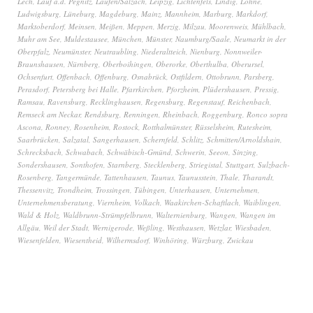
Lech
,
Lauf a.d. Pegnitz
,
Laufen/Salzach
,
Leipzig
,
Lichtenfels
,
Lindig
,
Lohne
,
Ludwigsburg
,
Lüneburg
,
Magdeburg
,
Mainz
,
Mannheim
,
Marburg
,
Markdorf
,
Marktoberdorf
,
Meinsen
,
Meißen
,
Meppen
,
Merzig
,
Milzau
,
Moorenweis
,
Mühlbach
,
Muhr am See
,
Muldestausee
,
München
,
Münster
,
Naumburg/Saale
,
Neumarkt in der
Oberpfalz
,
Neumünster
,
Neutraubling
,
Niederaltteich
,
Nienburg
,
Nonnweiler-
Braunshausen
,
Nürnberg
,
Oberboihingen
,
Oberorke
,
Oberthulba
,
Oberursel
,
Ochsenfurt
,
Offenbach
,
Offenburg
,
Osnabrück
,
Ostfildern
,
Ottobrunn
,
Parsberg
,
Perasdorf
,
Petersberg bei Halle
,
Pfarrkirchen
,
Pforzheim
,
Plüdershausen
,
Pressig
,
Ramsau
,
Ravensburg
,
Recklinghausen
,
Regensburg
,
Regenstauf
,
Reichenbach
,
Remseck am Neckar
,
Rendsburg
,
Renningen
,
Rheinbach
,
Roggenburg
,
Ronco sopra
Ascona
,
Ronney
,
Rosenheim
,
Rostock
,
Rotthalmünster
,
Rüsselsheim
,
Rutesheim
,
Saarbrücken
,
Salzatal
,
Sangerhausen
,
Schernfeld
,
Schlitz
,
Schmitten/Arnoldshain
,
Schrecksbach
,
Schwabach
,
Schwäbisch-Gmünd
,
Schwerin
,
Seeon
,
Sinzing
,
Sondershausen
,
Sonthofen
,
Starnberg
,
Stecklenberg
,
Striegistal
,
Stuttgart
,
Sulzbach-
Rosenberg
,
Tangermünde
,
Tattenhausen
,
Taunus
,
Taunusstein
,
Thale
,
Tharandt
,
Thessenvitz
,
Trondheim
,
Trossingen
,
Tübingen
,
Unterhausen
,
Unternehmen
,
Unternehmensberatung
,
Viernheim
,
Volkach
,
Waakirchen-Schaftlach
,
Waiblingen
,
Wald & Holz
,
Waldbrunn-Strümpfelbrunn
,
Walternienburg
,
Wangen
,
Wangen im
Allgäu
,
Weil der Stadt
,
Wernigerode
,
Weßling
,
Westhausen
,
Wetzlar
,
Wiesbaden
,
Wiesenfelden
,
Wiesentheid
,
Wilhermsdorf
,
Winhöring
,
Würzburg
,
Zwickau