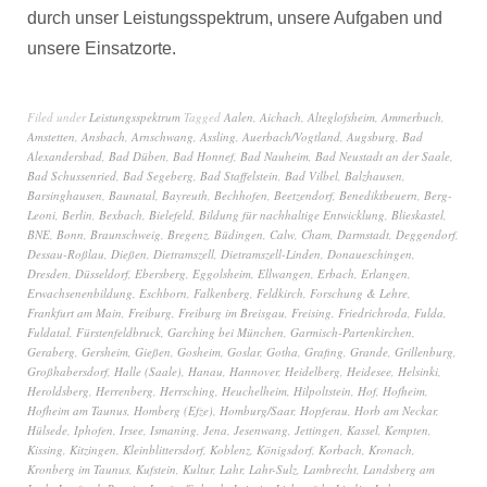
durch unser Leistungsspektrum, unsere Aufgaben und
unsere Einsatzorte.
Filed under
Leistungsspektrum
Tagged
Aalen
,
Aichach
,
Alteglofsheim
,
Ammerbuch
,
Amstetten
,
Ansbach
,
Arnschwang
,
Assling
,
Auerbach/Vogtland
,
Augsburg
,
Bad
Alexandersbad
,
Bad Düben
,
Bad Honnef
,
Bad Nauheim
,
Bad Neustadt an der Saale
,
Bad Schussenried
,
Bad Segeberg
,
Bad Staffelstein
,
Bad Vilbel
,
Balzhausen
,
Barsinghausen
,
Baunatal
,
Bayreuth
,
Bechhofen
,
Beetzendorf
,
Benediktbeuern
,
Berg-
Leoni
,
Berlin
,
Bexbach
,
Bielefeld
,
Bildung für nachhaltige Entwicklung
,
Blieskastel
,
BNE
,
Bonn
,
Braunschweig
,
Bregenz
,
Büdingen
,
Calw
,
Cham
,
Darmstadt
,
Deggendorf
,
Dessau-Roßlau
,
Dießen
,
Dietramszell
,
Dietramszell-Linden
,
Donaueschingen
,
Dresden
,
Düsseldorf
,
Ebersberg
,
Eggolsheim
,
Ellwangen
,
Erbach
,
Erlangen
,
Erwachsenenbildung
,
Eschborn
,
Falkenberg
,
Feldkirch
,
Forschung & Lehre
,
Frankfurt am Main
,
Freiburg
,
Freiburg im Breisgau
,
Freising
,
Friedrichroda
,
Fulda
,
Fuldatal
,
Fürstenfeldbruck
,
Garching bei München
,
Garmisch-Partenkirchen
,
Geraberg
,
Gersheim
,
Gießen
,
Gosheim
,
Goslar
,
Gotha
,
Grafing
,
Grande
,
Grillenburg
,
Großhabersdorf
,
Halle (Saale)
,
Hanau
,
Hannover
,
Heidelberg
,
Heidesee
,
Helsinki
,
Heroldsberg
,
Herrenberg
,
Herrsching
,
Heuchelheim
,
Hilpoltstein
,
Hof
,
Hofheim
,
Hofheim am Taunus
,
Homberg (Efze)
,
Homburg/Saar
,
Hopferau
,
Horb am Neckar
,
Hülsede
,
Iphofen
,
Irsee
,
Ismaning
,
Jena
,
Jesenwang
,
Jettingen
,
Kassel
,
Kempten
,
Kissing
,
Kitzingen
,
Kleinblittersdorf
,
Koblenz
,
Königsdorf
,
Korbach
,
Kronach
,
Kronberg im Taunus
,
Kufstein
,
Kultur
,
Lahr
,
Lahr-Sulz
,
Lambrecht
,
Landsberg am