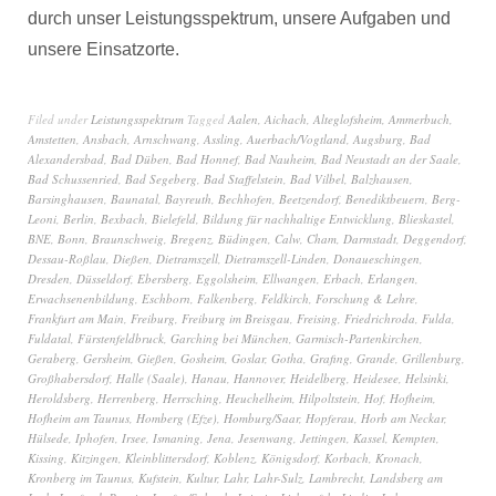
durch unser Leistungsspektrum, unsere Aufgaben und
unsere Einsatzorte.
Filed under
Leistungsspektrum
Tagged
Aalen
,
Aichach
,
Alteglofsheim
,
Ammerbuch
,
Amstetten
,
Ansbach
,
Arnschwang
,
Assling
,
Auerbach/Vogtland
,
Augsburg
,
Bad
Alexandersbad
,
Bad Düben
,
Bad Honnef
,
Bad Nauheim
,
Bad Neustadt an der Saale
,
Bad Schussenried
,
Bad Segeberg
,
Bad Staffelstein
,
Bad Vilbel
,
Balzhausen
,
Barsinghausen
,
Baunatal
,
Bayreuth
,
Bechhofen
,
Beetzendorf
,
Benediktbeuern
,
Berg-
Leoni
,
Berlin
,
Bexbach
,
Bielefeld
,
Bildung für nachhaltige Entwicklung
,
Blieskastel
,
BNE
,
Bonn
,
Braunschweig
,
Bregenz
,
Büdingen
,
Calw
,
Cham
,
Darmstadt
,
Deggendorf
,
Dessau-Roßlau
,
Dießen
,
Dietramszell
,
Dietramszell-Linden
,
Donaueschingen
,
Dresden
,
Düsseldorf
,
Ebersberg
,
Eggolsheim
,
Ellwangen
,
Erbach
,
Erlangen
,
Erwachsenenbildung
,
Eschborn
,
Falkenberg
,
Feldkirch
,
Forschung & Lehre
,
Frankfurt am Main
,
Freiburg
,
Freiburg im Breisgau
,
Freising
,
Friedrichroda
,
Fulda
,
Fuldatal
,
Fürstenfeldbruck
,
Garching bei München
,
Garmisch-Partenkirchen
,
Geraberg
,
Gersheim
,
Gießen
,
Gosheim
,
Goslar
,
Gotha
,
Grafing
,
Grande
,
Grillenburg
,
Großhabersdorf
,
Halle (Saale)
,
Hanau
,
Hannover
,
Heidelberg
,
Heidesee
,
Helsinki
,
Heroldsberg
,
Herrenberg
,
Herrsching
,
Heuchelheim
,
Hilpoltstein
,
Hof
,
Hofheim
,
Hofheim am Taunus
,
Homberg (Efze)
,
Homburg/Saar
,
Hopferau
,
Horb am Neckar
,
Hülsede
,
Iphofen
,
Irsee
,
Ismaning
,
Jena
,
Jesenwang
,
Jettingen
,
Kassel
,
Kempten
,
Kissing
,
Kitzingen
,
Kleinblittersdorf
,
Koblenz
,
Königsdorf
,
Korbach
,
Kronach
,
Kronberg im Taunus
,
Kufstein
,
Kultur
,
Lahr
,
Lahr-Sulz
,
Lambrecht
,
Landsberg am