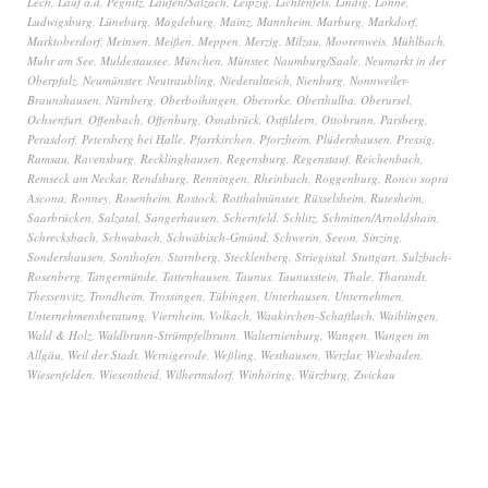
Lech
,
Lauf a.d. Pegnitz
,
Laufen/Salzach
,
Leipzig
,
Lichtenfels
,
Lindig
,
Lohne
,
Ludwigsburg
,
Lüneburg
,
Magdeburg
,
Mainz
,
Mannheim
,
Marburg
,
Markdorf
,
Marktoberdorf
,
Meinsen
,
Meißen
,
Meppen
,
Merzig
,
Milzau
,
Moorenweis
,
Mühlbach
,
Muhr am See
,
Muldestausee
,
München
,
Münster
,
Naumburg/Saale
,
Neumarkt in der
Oberpfalz
,
Neumünster
,
Neutraubling
,
Niederaltteich
,
Nienburg
,
Nonnweiler-
Braunshausen
,
Nürnberg
,
Oberboihingen
,
Oberorke
,
Oberthulba
,
Oberursel
,
Ochsenfurt
,
Offenbach
,
Offenburg
,
Osnabrück
,
Ostfildern
,
Ottobrunn
,
Parsberg
,
Perasdorf
,
Petersberg bei Halle
,
Pfarrkirchen
,
Pforzheim
,
Plüdershausen
,
Pressig
,
Ramsau
,
Ravensburg
,
Recklinghausen
,
Regensburg
,
Regenstauf
,
Reichenbach
,
Remseck am Neckar
,
Rendsburg
,
Renningen
,
Rheinbach
,
Roggenburg
,
Ronco sopra
Ascona
,
Ronney
,
Rosenheim
,
Rostock
,
Rotthalmünster
,
Rüsselsheim
,
Rutesheim
,
Saarbrücken
,
Salzatal
,
Sangerhausen
,
Schernfeld
,
Schlitz
,
Schmitten/Arnoldshain
,
Schrecksbach
,
Schwabach
,
Schwäbisch-Gmünd
,
Schwerin
,
Seeon
,
Sinzing
,
Sondershausen
,
Sonthofen
,
Starnberg
,
Stecklenberg
,
Striegistal
,
Stuttgart
,
Sulzbach-
Rosenberg
,
Tangermünde
,
Tattenhausen
,
Taunus
,
Taunusstein
,
Thale
,
Tharandt
,
Thessenvitz
,
Trondheim
,
Trossingen
,
Tübingen
,
Unterhausen
,
Unternehmen
,
Unternehmensberatung
,
Viernheim
,
Volkach
,
Waakirchen-Schaftlach
,
Waiblingen
,
Wald & Holz
,
Waldbrunn-Strümpfelbrunn
,
Walternienburg
,
Wangen
,
Wangen im
Allgäu
,
Weil der Stadt
,
Wernigerode
,
Weßling
,
Westhausen
,
Wetzlar
,
Wiesbaden
,
Wiesenfelden
,
Wiesentheid
,
Wilhermsdorf
,
Winhöring
,
Würzburg
,
Zwickau