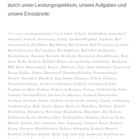
durch unser Leistungsspektrum, unsere Aufgaben und
unsere Einsatzorte.
Filed under
Leistungsspektrum
Tagged
Aalen
,
Aichach
,
Alteglofsheim
,
Ammerbuch
,
Amstetten
,
Ansbach
,
Arnschwang
,
Assling
,
Auerbach/Vogtland
,
Augsburg
,
Bad
Alexandersbad
,
Bad Düben
,
Bad Honnef
,
Bad Nauheim
,
Bad Neustadt an der Saale
,
Bad Schussenried
,
Bad Segeberg
,
Bad Staffelstein
,
Bad Vilbel
,
Balzhausen
,
Barsinghausen
,
Baunatal
,
Bayreuth
,
Bechhofen
,
Beetzendorf
,
Benediktbeuern
,
Berg-
Leoni
,
Berlin
,
Bexbach
,
Bielefeld
,
Bildung für nachhaltige Entwicklung
,
Blieskastel
,
BNE
,
Bonn
,
Braunschweig
,
Bregenz
,
Büdingen
,
Calw
,
Cham
,
Darmstadt
,
Deggendorf
,
Dessau-Roßlau
,
Dießen
,
Dietramszell
,
Dietramszell-Linden
,
Donaueschingen
,
Dresden
,
Düsseldorf
,
Ebersberg
,
Eggolsheim
,
Ellwangen
,
Erbach
,
Erlangen
,
Erwachsenenbildung
,
Eschborn
,
Falkenberg
,
Feldkirch
,
Forschung & Lehre
,
Frankfurt am Main
,
Freiburg
,
Freiburg im Breisgau
,
Freising
,
Friedrichroda
,
Fulda
,
Fuldatal
,
Fürstenfeldbruck
,
Garching bei München
,
Garmisch-Partenkirchen
,
Geraberg
,
Gersheim
,
Gießen
,
Gosheim
,
Goslar
,
Gotha
,
Grafing
,
Grande
,
Grillenburg
,
Großhabersdorf
,
Halle (Saale)
,
Hanau
,
Hannover
,
Heidelberg
,
Heidesee
,
Helsinki
,
Heroldsberg
,
Herrenberg
,
Herrsching
,
Heuchelheim
,
Hilpoltstein
,
Hof
,
Hofheim
,
Hofheim am Taunus
,
Homberg (Efze)
,
Homburg/Saar
,
Hopferau
,
Horb am Neckar
,
Hülsede
,
Iphofen
,
Irsee
,
Ismaning
,
Jena
,
Jesenwang
,
Jettingen
,
Kassel
,
Kempten
,
Kissing
,
Kitzingen
,
Kleinblittersdorf
,
Koblenz
,
Königsdorf
,
Korbach
,
Kronach
,
Kronberg im Taunus
,
Kufstein
,
Kultur
,
Lahr
,
Lahr-Sulz
,
Lambrecht
,
Landsberg am