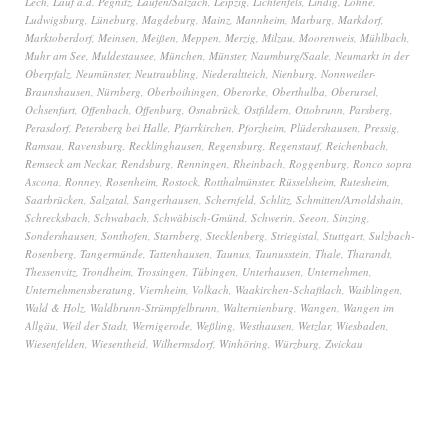
Lech
,
Lauf a.d. Pegnitz
,
Laufen/Salzach
,
Leipzig
,
Lichtenfels
,
Lindig
,
Lohne
,
Ludwigsburg
,
Lüneburg
,
Magdeburg
,
Mainz
,
Mannheim
,
Marburg
,
Markdorf
,
Marktoberdorf
,
Meinsen
,
Meißen
,
Meppen
,
Merzig
,
Milzau
,
Moorenweis
,
Mühlbach
,
Muhr am See
,
Muldestausee
,
München
,
Münster
,
Naumburg/Saale
,
Neumarkt in der
Oberpfalz
,
Neumünster
,
Neutraubling
,
Niederaltteich
,
Nienburg
,
Nonnweiler-
Braunshausen
,
Nürnberg
,
Oberboihingen
,
Oberorke
,
Oberthulba
,
Oberursel
,
Ochsenfurt
,
Offenbach
,
Offenburg
,
Osnabrück
,
Ostfildern
,
Ottobrunn
,
Parsberg
,
Perasdorf
,
Petersberg bei Halle
,
Pfarrkirchen
,
Pforzheim
,
Plüdershausen
,
Pressig
,
Ramsau
,
Ravensburg
,
Recklinghausen
,
Regensburg
,
Regenstauf
,
Reichenbach
,
Remseck am Neckar
,
Rendsburg
,
Renningen
,
Rheinbach
,
Roggenburg
,
Ronco sopra
Ascona
,
Ronney
,
Rosenheim
,
Rostock
,
Rotthalmünster
,
Rüsselsheim
,
Rutesheim
,
Saarbrücken
,
Salzatal
,
Sangerhausen
,
Schernfeld
,
Schlitz
,
Schmitten/Arnoldshain
,
Schrecksbach
,
Schwabach
,
Schwäbisch-Gmünd
,
Schwerin
,
Seeon
,
Sinzing
,
Sondershausen
,
Sonthofen
,
Starnberg
,
Stecklenberg
,
Striegistal
,
Stuttgart
,
Sulzbach-
Rosenberg
,
Tangermünde
,
Tattenhausen
,
Taunus
,
Taunusstein
,
Thale
,
Tharandt
,
Thessenvitz
,
Trondheim
,
Trossingen
,
Tübingen
,
Unterhausen
,
Unternehmen
,
Unternehmensberatung
,
Viernheim
,
Volkach
,
Waakirchen-Schaftlach
,
Waiblingen
,
Wald & Holz
,
Waldbrunn-Strümpfelbrunn
,
Walternienburg
,
Wangen
,
Wangen im
Allgäu
,
Weil der Stadt
,
Wernigerode
,
Weßling
,
Westhausen
,
Wetzlar
,
Wiesbaden
,
Wiesenfelden
,
Wiesentheid
,
Wilhermsdorf
,
Winhöring
,
Würzburg
,
Zwickau