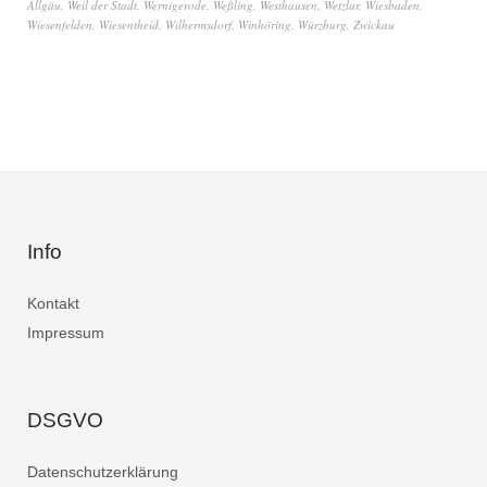
Allgäu
,
Weil der Stadt
,
Wernigerode
,
Weßling
,
Westhausen
,
Wetzlar
,
Wiesbaden
,
Wiesenfelden
,
Wiesentheid
,
Wilhermsdorf
,
Winhöring
,
Würzburg
,
Zwickau
Info
Kontakt
Impressum
DSGVO
Datenschutzerklärung