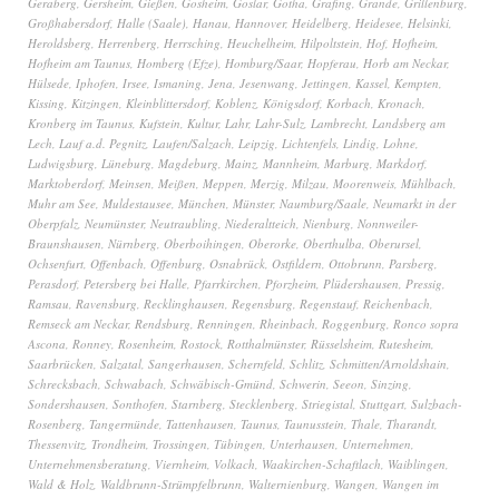
Geraberg
,
Gersheim
,
Gießen
,
Gosheim
,
Goslar
,
Gotha
,
Grafing
,
Grande
,
Grillenburg
,
Großhabersdorf
,
Halle (Saale)
,
Hanau
,
Hannover
,
Heidelberg
,
Heidesee
,
Helsinki
,
Heroldsberg
,
Herrenberg
,
Herrsching
,
Heuchelheim
,
Hilpoltstein
,
Hof
,
Hofheim
,
Hofheim am Taunus
,
Homberg (Efze)
,
Homburg/Saar
,
Hopferau
,
Horb am Neckar
,
Hülsede
,
Iphofen
,
Irsee
,
Ismaning
,
Jena
,
Jesenwang
,
Jettingen
,
Kassel
,
Kempten
,
Kissing
,
Kitzingen
,
Kleinblittersdorf
,
Koblenz
,
Königsdorf
,
Korbach
,
Kronach
,
Kronberg im Taunus
,
Kufstein
,
Kultur
,
Lahr
,
Lahr-Sulz
,
Lambrecht
,
Landsberg am
Lech
,
Lauf a.d. Pegnitz
,
Laufen/Salzach
,
Leipzig
,
Lichtenfels
,
Lindig
,
Lohne
,
Ludwigsburg
,
Lüneburg
,
Magdeburg
,
Mainz
,
Mannheim
,
Marburg
,
Markdorf
,
Marktoberdorf
,
Meinsen
,
Meißen
,
Meppen
,
Merzig
,
Milzau
,
Moorenweis
,
Mühlbach
,
Muhr am See
,
Muldestausee
,
München
,
Münster
,
Naumburg/Saale
,
Neumarkt in der
Oberpfalz
,
Neumünster
,
Neutraubling
,
Niederaltteich
,
Nienburg
,
Nonnweiler-
Braunshausen
,
Nürnberg
,
Oberboihingen
,
Oberorke
,
Oberthulba
,
Oberursel
,
Ochsenfurt
,
Offenbach
,
Offenburg
,
Osnabrück
,
Ostfildern
,
Ottobrunn
,
Parsberg
,
Perasdorf
,
Petersberg bei Halle
,
Pfarrkirchen
,
Pforzheim
,
Plüdershausen
,
Pressig
,
Ramsau
,
Ravensburg
,
Recklinghausen
,
Regensburg
,
Regenstauf
,
Reichenbach
,
Remseck am Neckar
,
Rendsburg
,
Renningen
,
Rheinbach
,
Roggenburg
,
Ronco sopra
Ascona
,
Ronney
,
Rosenheim
,
Rostock
,
Rotthalmünster
,
Rüsselsheim
,
Rutesheim
,
Saarbrücken
,
Salzatal
,
Sangerhausen
,
Schernfeld
,
Schlitz
,
Schmitten/Arnoldshain
,
Schrecksbach
,
Schwabach
,
Schwäbisch-Gmünd
,
Schwerin
,
Seeon
,
Sinzing
,
Sondershausen
,
Sonthofen
,
Starnberg
,
Stecklenberg
,
Striegistal
,
Stuttgart
,
Sulzbach-
Rosenberg
,
Tangermünde
,
Tattenhausen
,
Taunus
,
Taunusstein
,
Thale
,
Tharandt
,
Thessenvitz
,
Trondheim
,
Trossingen
,
Tübingen
,
Unterhausen
,
Unternehmen
,
Unternehmensberatung
,
Viernheim
,
Volkach
,
Waakirchen-Schaftlach
,
Waiblingen
,
Wald & Holz
,
Waldbrunn-Strümpfelbrunn
,
Walternienburg
,
Wangen
,
Wangen im