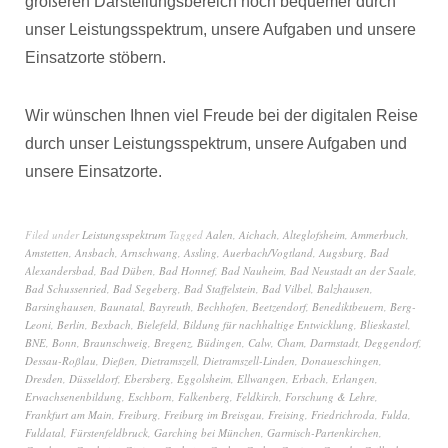
größeren Darstellungsbereich noch bequemer durch
unser Leistungsspektrum, unsere Aufgaben und unsere
Einsatzorte stöbern.
Wir wünschen Ihnen viel Freude bei der digitalen Reise
durch unser Leistungsspektrum, unsere Aufgaben und
unsere Einsatzorte.
Filed under
Leistungsspektrum
Tagged
Aalen
,
Aichach
,
Alteglofsheim
,
Ammerbuch
,
Amstetten
,
Ansbach
,
Arnschwang
,
Assling
,
Auerbach/Vogtland
,
Augsburg
,
Bad
Alexandersbad
,
Bad Düben
,
Bad Honnef
,
Bad Nauheim
,
Bad Neustadt an der Saale
,
Bad Schussenried
,
Bad Segeberg
,
Bad Staffelstein
,
Bad Vilbel
,
Balzhausen
,
Barsinghausen
,
Baunatal
,
Bayreuth
,
Bechhofen
,
Beetzendorf
,
Benediktbeuern
,
Berg-
Leoni
,
Berlin
,
Bexbach
,
Bielefeld
,
Bildung für nachhaltige Entwicklung
,
Blieskastel
,
BNE
,
Bonn
,
Braunschweig
,
Bregenz
,
Büdingen
,
Calw
,
Cham
,
Darmstadt
,
Deggendorf
,
Dessau-Roßlau
,
Dießen
,
Dietramszell
,
Dietramszell-Linden
,
Donaueschingen
,
Dresden
,
Düsseldorf
,
Ebersberg
,
Eggolsheim
,
Ellwangen
,
Erbach
,
Erlangen
,
Erwachsenenbildung
,
Eschborn
,
Falkenberg
,
Feldkirch
,
Forschung & Lehre
,
Frankfurt am Main
,
Freiburg
,
Freiburg im Breisgau
,
Freising
,
Friedrichroda
,
Fulda
,
Fuldatal
,
Fürstenfeldbruck
,
Garching bei München
,
Garmisch-Partenkirchen
,