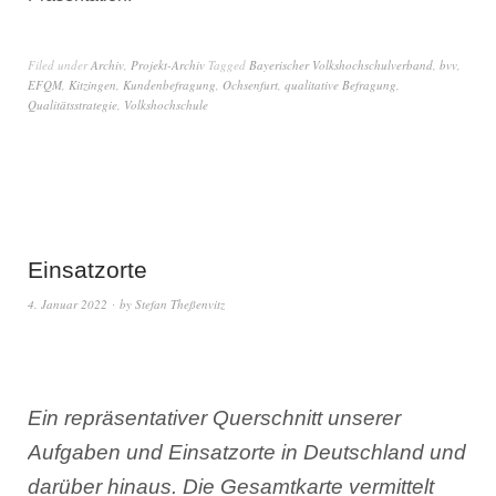
Filed under
Archiv
,
Projekt-Archiv
Tagged
Bayerischer Volkshochschulverband
,
bvv
,
EFQM
,
Kitzingen
,
Kundenbefragung
,
Ochsenfurt
,
qualitative Befragung
,
Qualitätsstrategie
,
Volkshochschule
Einsatzorte
4. Januar 2022
by
Stefan Theßenvitz
Ein repräsentativer Querschnitt unserer
Aufgaben und Einsatzorte in Deutschland und
darüber hinaus. Die Gesamtkarte vermittelt