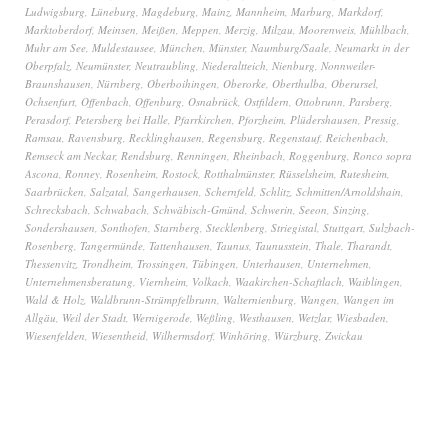
Ludwigsburg
,
Lüneburg
,
Magdeburg
,
Mainz
,
Mannheim
,
Marburg
,
Markdorf
,
Marktoberdorf
,
Meinsen
,
Meißen
,
Meppen
,
Merzig
,
Milzau
,
Moorenweis
,
Mühlbach
,
Muhr am See
,
Muldestausee
,
München
,
Münster
,
Naumburg/Saale
,
Neumarkt in der
Oberpfalz
,
Neumünster
,
Neutraubling
,
Niederaltteich
,
Nienburg
,
Nonnweiler-
Braunshausen
,
Nürnberg
,
Oberboihingen
,
Oberorke
,
Oberthulba
,
Oberursel
,
Ochsenfurt
,
Offenbach
,
Offenburg
,
Osnabrück
,
Ostfildern
,
Ottobrunn
,
Parsberg
,
Perasdorf
,
Petersberg bei Halle
,
Pfarrkirchen
,
Pforzheim
,
Plüdershausen
,
Pressig
,
Ramsau
,
Ravensburg
,
Recklinghausen
,
Regensburg
,
Regenstauf
,
Reichenbach
,
Remseck am Neckar
,
Rendsburg
,
Renningen
,
Rheinbach
,
Roggenburg
,
Ronco sopra
Ascona
,
Ronney
,
Rosenheim
,
Rostock
,
Rotthalmünster
,
Rüsselsheim
,
Rutesheim
,
Saarbrücken
,
Salzatal
,
Sangerhausen
,
Schernfeld
,
Schlitz
,
Schmitten/Arnoldshain
,
Schrecksbach
,
Schwabach
,
Schwäbisch-Gmünd
,
Schwerin
,
Seeon
,
Sinzing
,
Sondershausen
,
Sonthofen
,
Starnberg
,
Stecklenberg
,
Striegistal
,
Stuttgart
,
Sulzbach-
Rosenberg
,
Tangermünde
,
Tattenhausen
,
Taunus
,
Taunusstein
,
Thale
,
Tharandt
,
Thessenvitz
,
Trondheim
,
Trossingen
,
Tübingen
,
Unterhausen
,
Unternehmen
,
Unternehmensberatung
,
Viernheim
,
Volkach
,
Waakirchen-Schaftlach
,
Waiblingen
,
Wald & Holz
,
Waldbrunn-Strümpfelbrunn
,
Walternienburg
,
Wangen
,
Wangen im
Allgäu
,
Weil der Stadt
,
Wernigerode
,
Weßling
,
Westhausen
,
Wetzlar
,
Wiesbaden
,
Wiesenfelden
,
Wiesentheid
,
Wilhermsdorf
,
Winhöring
,
Würzburg
,
Zwickau