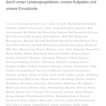
durch unser Leistungsspektrum, unsere Aufgaben und
unsere Einsatzorte.
Filed under
Leistungsspektrum
Tagged
Aalen
,
Aichach
,
Alteglofsheim
,
Ammerbuch
,
Amstetten
,
Ansbach
,
Arnschwang
,
Assling
,
Auerbach/Vogtland
,
Augsburg
,
Bad
Alexandersbad
,
Bad Düben
,
Bad Honnef
,
Bad Nauheim
,
Bad Neustadt an der Saale
,
Bad Schussenried
,
Bad Segeberg
,
Bad Staffelstein
,
Bad Vilbel
,
Balzhausen
,
Barsinghausen
,
Baunatal
,
Bayreuth
,
Bechhofen
,
Beetzendorf
,
Benediktbeuern
,
Berg-
Leoni
,
Berlin
,
Bexbach
,
Bielefeld
,
Bildung für nachhaltige Entwicklung
,
Blieskastel
,
BNE
,
Bonn
,
Braunschweig
,
Bregenz
,
Büdingen
,
Calw
,
Cham
,
Darmstadt
,
Deggendorf
,
Dessau-Roßlau
,
Dießen
,
Dietramszell
,
Dietramszell-Linden
,
Donaueschingen
,
Dresden
,
Düsseldorf
,
Ebersberg
,
Eggolsheim
,
Ellwangen
,
Erbach
,
Erlangen
,
Erwachsenenbildung
,
Eschborn
,
Falkenberg
,
Feldkirch
,
Forschung & Lehre
,
Frankfurt am Main
,
Freiburg
,
Freiburg im Breisgau
,
Freising
,
Friedrichroda
,
Fulda
,
Fuldatal
,
Fürstenfeldbruck
,
Garching bei München
,
Garmisch-Partenkirchen
,
Geraberg
,
Gersheim
,
Gießen
,
Gosheim
,
Goslar
,
Gotha
,
Grafing
,
Grande
,
Grillenburg
,
Großhabersdorf
,
Halle (Saale)
,
Hanau
,
Hannover
,
Heidelberg
,
Heidesee
,
Helsinki
,
Heroldsberg
,
Herrenberg
,
Herrsching
,
Heuchelheim
,
Hilpoltstein
,
Hof
,
Hofheim
,
Hofheim am Taunus
,
Homberg (Efze)
,
Homburg/Saar
,
Hopferau
,
Horb am Neckar
,
Hülsede
,
Iphofen
,
Irsee
,
Ismaning
,
Jena
,
Jesenwang
,
Jettingen
,
Kassel
,
Kempten
,
Kissing
,
Kitzingen
,
Kleinblittersdorf
,
Koblenz
,
Königsdorf
,
Korbach
,
Kronach
,
Kronberg im Taunus
,
Kufstein
,
Kultur
,
Lahr
,
Lahr-Sulz
,
Lambrecht
,
Landsberg am
Lech
,
Lauf a.d. Pegnitz
,
Laufen/Salzach
,
Leipzig
,
Lichtenfels
,
Lindig
,
Lohne
,