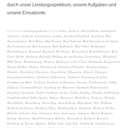
durch unser Leistungsspektrum, unsere Aufgaben und
unsere Einsatzorte.
Filed under
Leistungsspektrum
Tagged
Aalen
,
Aichach
,
Alteglofsheim
,
Ammerbuch
,
Amstetten
,
Ansbach
,
Arnschwang
,
Assling
,
Auerbach/Vogtland
,
Augsburg
,
Bad
Alexandersbad
,
Bad Düben
,
Bad Honnef
,
Bad Nauheim
,
Bad Neustadt an der Saale
,
Bad Schussenried
,
Bad Segeberg
,
Bad Staffelstein
,
Bad Vilbel
,
Balzhausen
,
Barsinghausen
,
Baunatal
,
Bayreuth
,
Bechhofen
,
Beetzendorf
,
Benediktbeuern
,
Berg-
Leoni
,
Berlin
,
Bexbach
,
Bielefeld
,
Bildung für nachhaltige Entwicklung
,
Blieskastel
,
BNE
,
Bonn
,
Braunschweig
,
Bregenz
,
Büdingen
,
Calw
,
Cham
,
Darmstadt
,
Deggendorf
,
Dessau-Roßlau
,
Dießen
,
Dietramszell
,
Dietramszell-Linden
,
Donaueschingen
,
Dresden
,
Düsseldorf
,
Ebersberg
,
Eggolsheim
,
Ellwangen
,
Erbach
,
Erlangen
,
Erwachsenenbildung
,
Eschborn
,
Falkenberg
,
Feldkirch
,
Forschung & Lehre
,
Frankfurt am Main
,
Freiburg
,
Freiburg im Breisgau
,
Freising
,
Friedrichroda
,
Fulda
,
Fuldatal
,
Fürstenfeldbruck
,
Garching bei München
,
Garmisch-Partenkirchen
,
Geraberg
,
Gersheim
,
Gießen
,
Gosheim
,
Goslar
,
Gotha
,
Grafing
,
Grande
,
Grillenburg
,
Großhabersdorf
,
Halle (Saale)
,
Hanau
,
Hannover
,
Heidelberg
,
Heidesee
,
Helsinki
,
Heroldsberg
,
Herrenberg
,
Herrsching
,
Heuchelheim
,
Hilpoltstein
,
Hof
,
Hofheim
,
Hofheim am Taunus
,
Homberg (Efze)
,
Homburg/Saar
,
Hopferau
,
Horb am Neckar
,
Hülsede
,
Iphofen
,
Irsee
,
Ismaning
,
Jena
,
Jesenwang
,
Jettingen
,
Kassel
,
Kempten
,
Kissing
,
Kitzingen
,
Kleinblittersdorf
,
Koblenz
,
Königsdorf
,
Korbach
,
Kronach
,
Kronberg im Taunus
,
Kufstein
,
Kultur
,
Lahr
,
Lahr-Sulz
,
Lambrecht
,
Landsberg am