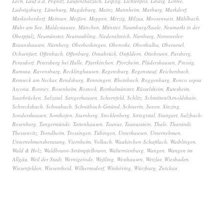
Lech
,
Lauf a.d. Pegnitz
,
Laufen/Salzach
,
Leipzig
,
Lichtenfels
,
Lindig
,
Lohne
,
Ludwigsburg
,
Lüneburg
,
Magdeburg
,
Mainz
,
Mannheim
,
Marburg
,
Markdorf
,
Marktoberdorf
,
Meinsen
,
Meißen
,
Meppen
,
Merzig
,
Milzau
,
Moorenweis
,
Mühlbach
,
Muhr am See
,
Muldestausee
,
München
,
Münster
,
Naumburg/Saale
,
Neumarkt in der
Oberpfalz
,
Neumünster
,
Neutraubling
,
Niederaltteich
,
Nienburg
,
Nonnweiler-
Braunshausen
,
Nürnberg
,
Oberboihingen
,
Oberorke
,
Oberthulba
,
Oberursel
,
Ochsenfurt
,
Offenbach
,
Offenburg
,
Osnabrück
,
Ostfildern
,
Ottobrunn
,
Parsberg
,
Perasdorf
,
Petersberg bei Halle
,
Pfarrkirchen
,
Pforzheim
,
Plüdershausen
,
Pressig
,
Ramsau
,
Ravensburg
,
Recklinghausen
,
Regensburg
,
Regenstauf
,
Reichenbach
,
Remseck am Neckar
,
Rendsburg
,
Renningen
,
Rheinbach
,
Roggenburg
,
Ronco sopra
Ascona
,
Ronney
,
Rosenheim
,
Rostock
,
Rotthalmünster
,
Rüsselsheim
,
Rutesheim
,
Saarbrücken
,
Salzatal
,
Sangerhausen
,
Schernfeld
,
Schlitz
,
Schmitten/Arnoldshain
,
Schrecksbach
,
Schwabach
,
Schwäbisch-Gmünd
,
Schwerin
,
Seeon
,
Sinzing
,
Sondershausen
,
Sonthofen
,
Starnberg
,
Stecklenberg
,
Striegistal
,
Stuttgart
,
Sulzbach-
Rosenberg
,
Tangermünde
,
Tattenhausen
,
Taunus
,
Taunusstein
,
Thale
,
Tharandt
,
Thessenvitz
,
Trondheim
,
Trossingen
,
Tübingen
,
Unterhausen
,
Unternehmen
,
Unternehmensberatung
,
Viernheim
,
Volkach
,
Waakirchen-Schaftlach
,
Waiblingen
,
Wald & Holz
,
Waldbrunn-Strümpfelbrunn
,
Walternienburg
,
Wangen
,
Wangen im
Allgäu
,
Weil der Stadt
,
Wernigerode
,
Weßling
,
Westhausen
,
Wetzlar
,
Wiesbaden
,
Wiesenfelden
,
Wiesentheid
,
Wilhermsdorf
,
Winhöring
,
Würzburg
,
Zwickau