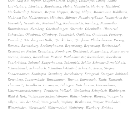
Lech
,
Lauf a.d. Pegnitz
,
Laufen/Salzach
,
Leipzig
,
Lichtenfels
,
Lindig
,
Lohne
,
Ludwigsburg
,
Lüneburg
,
Magdeburg
,
Mainz
,
Mannheim
,
Marburg
,
Markdorf
,
Marktoberdorf
,
Meinsen
,
Meißen
,
Meppen
,
Merzig
,
Milzau
,
Moorenweis
,
Mühlbach
,
Muhr am See
,
Muldestausee
,
München
,
Münster
,
Naumburg/Saale
,
Neumarkt in der
Oberpfalz
,
Neumünster
,
Neutraubling
,
Niederaltteich
,
Nienburg
,
Nonnweiler-
Braunshausen
,
Nürnberg
,
Oberboihingen
,
Oberorke
,
Oberthulba
,
Oberursel
,
Ochsenfurt
,
Offenbach
,
Offenburg
,
Osnabrück
,
Ostfildern
,
Ottobrunn
,
Parsberg
,
Perasdorf
,
Petersberg bei Halle
,
Pfarrkirchen
,
Pforzheim
,
Plüdershausen
,
Pressig
,
Ramsau
,
Ravensburg
,
Recklinghausen
,
Regensburg
,
Regenstauf
,
Reichenbach
,
Remseck am Neckar
,
Rendsburg
,
Renningen
,
Rheinbach
,
Roggenburg
,
Ronco sopra
Ascona
,
Ronney
,
Rosenheim
,
Rostock
,
Rotthalmünster
,
Rüsselsheim
,
Rutesheim
,
Saarbrücken
,
Salzatal
,
Sangerhausen
,
Schernfeld
,
Schlitz
,
Schmitten/Arnoldshain
,
Schrecksbach
,
Schwabach
,
Schwäbisch-Gmünd
,
Schwerin
,
Seeon
,
Sinzing
,
Sondershausen
,
Sonthofen
,
Starnberg
,
Stecklenberg
,
Striegistal
,
Stuttgart
,
Sulzbach-
Rosenberg
,
Tangermünde
,
Tattenhausen
,
Taunus
,
Taunusstein
,
Thale
,
Tharandt
,
Thessenvitz
,
Trondheim
,
Trossingen
,
Tübingen
,
Unterhausen
,
Unternehmen
,
Unternehmensberatung
,
Viernheim
,
Volkach
,
Waakirchen-Schaftlach
,
Waiblingen
,
Wald & Holz
,
Waldbrunn-Strümpfelbrunn
,
Walternienburg
,
Wangen
,
Wangen im
Allgäu
,
Weil der Stadt
,
Wernigerode
,
Weßling
,
Westhausen
,
Wetzlar
,
Wiesbaden
,
Wiesenfelden
,
Wiesentheid
,
Wilhermsdorf
,
Winhöring
,
Würzburg
,
Zwickau