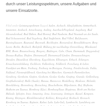
durch unser Leistungsspektrum, unsere Aufgaben und
unsere Einsatzorte.
Filed under
Leistungsspektrum
Tagged
Aalen
,
Aichach
,
Alteglofsheim
,
Ammerbuch
,
Amstetten
,
Ansbach
,
Arnschwang
,
Assling
,
Auerbach/Vogtland
,
Augsburg
,
Bad
Alexandersbad
,
Bad Düben
,
Bad Honnef
,
Bad Nauheim
,
Bad Neustadt an der Saale
,
Bad Schussenried
,
Bad Segeberg
,
Bad Staffelstein
,
Bad Vilbel
,
Balzhausen
,
Barsinghausen
,
Baunatal
,
Bayreuth
,
Bechhofen
,
Beetzendorf
,
Benediktbeuern
,
Berg-
Leoni
,
Berlin
,
Bexbach
,
Bielefeld
,
Bildung für nachhaltige Entwicklung
,
Blieskastel
,
BNE
,
Bonn
,
Braunschweig
,
Bregenz
,
Büdingen
,
Calw
,
Cham
,
Darmstadt
,
Deggendorf
,
Dessau-Roßlau
,
Dießen
,
Dietramszell
,
Dietramszell-Linden
,
Donaueschingen
,
Dresden
,
Düsseldorf
,
Ebersberg
,
Eggolsheim
,
Ellwangen
,
Erbach
,
Erlangen
,
Erwachsenenbildung
,
Eschborn
,
Falkenberg
,
Feldkirch
,
Forschung & Lehre
,
Frankfurt am Main
,
Freiburg
,
Freiburg im Breisgau
,
Freising
,
Friedrichroda
,
Fulda
,
Fuldatal
,
Fürstenfeldbruck
,
Garching bei München
,
Garmisch-Partenkirchen
,
Geraberg
,
Gersheim
,
Gießen
,
Gosheim
,
Goslar
,
Gotha
,
Grafing
,
Grande
,
Grillenburg
,
Großhabersdorf
,
Halle (Saale)
,
Hanau
,
Hannover
,
Heidelberg
,
Heidesee
,
Helsinki
,
Heroldsberg
,
Herrenberg
,
Herrsching
,
Heuchelheim
,
Hilpoltstein
,
Hof
,
Hofheim
,
Hofheim am Taunus
,
Homberg (Efze)
,
Homburg/Saar
,
Hopferau
,
Horb am Neckar
,
Hülsede
,
Iphofen
,
Irsee
,
Ismaning
,
Jena
,
Jesenwang
,
Jettingen
,
Kassel
,
Kempten
,
Kissing
,
Kitzingen
,
Kleinblittersdorf
,
Koblenz
,
Königsdorf
,
Korbach
,
Kronach
,
Kronberg im Taunus
,
Kufstein
,
Kultur
,
Lahr
,
Lahr-Sulz
,
Lambrecht
,
Landsberg am