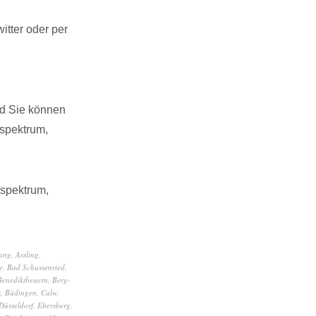
tter oder per
nd Sie können
spektrum,
sspektrum,
ang
,
Assling
,
e
,
Bad Schussenried
,
Benediktbeuern
,
Berg-
z
,
Büdingen
,
Calw
,
Düsseldorf
,
Ebersberg
,