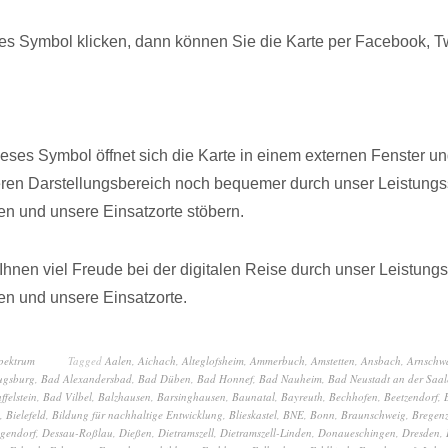
s Symbol klicken, dann können Sie die Karte per Facebook, Twi
dieses Symbol öffnet sich die Karte in einem externen Fenster u
eren Darstellungsbereich noch bequemer durch unser Leistungs
n und unsere Einsatzorte stöbern.
hnen viel Freude bei der digitalen Reise durch unser Leistung
n und unsere Einsatzorte.
spektrum
Tagged
Aalen
,
Aichach
,
Alteglofsheim
,
Ammerbuch
,
Amstetten
,
Ansbach
,
Arnschw
ugsburg
,
Bad Alexandersbad
,
Bad Düben
,
Bad Honnef
,
Bad Nauheim
,
Bad Neustadt an der Saal
ffelstein
,
Bad Vilbel
,
Balzhausen
,
Barsinghausen
,
Baunatal
,
Bayreuth
,
Bechhofen
,
Beetzendorf
,
,
Bielefeld
,
Bildung für nachhaltige Entwicklung
,
Blieskastel
,
BNE
,
Bonn
,
Braunschweig
,
Bregen
gendorf
,
Dessau-Roßlau
,
Dießen
,
Dietramszell
,
Dietramszell-Linden
,
Donaueschingen
,
Dresden
,