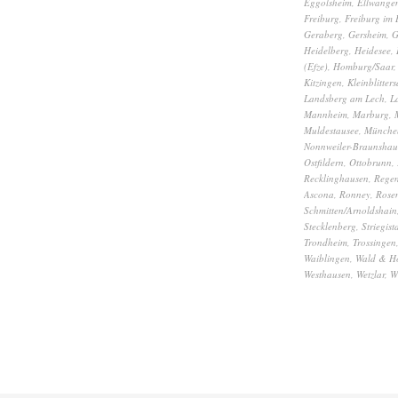
Eggolsheim
,
Ellwange
Freiburg
,
Freiburg im 
Geraberg
,
Gersheim
,
G
Heidelberg
,
Heidesee
,
(Efze)
,
Homburg/Saar
Kitzingen
,
Kleinblitters
Landsberg am Lech
,
L
Mannheim
,
Marburg
,
Muldestausee
,
Münche
Nonnweiler-Braunshau
Ostfildern
,
Ottobrunn
,
Recklinghausen
,
Rege
Ascona
,
Ronney
,
Rose
Schmitten/Arnoldshain
Stecklenberg
,
Striegist
Trondheim
,
Trossingen
Waiblingen
,
Wald & H
Westhausen
,
Wetzlar
,
W