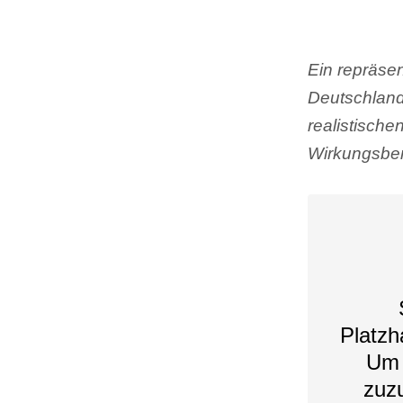
Ein repräsen
Deutschland
realistisch
Wirkungsber
Platzh
Um 
zuzu