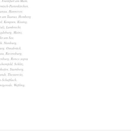
,
Frankfurt am Main
,
misch-Partenkirchen
,
anau
,
Hannover
,
m am Taunus
,
Homberg
el
,
Kempten
,
Kissing
,
Sulz
,
Lambrecht
,
gdeburg
,
Mainz
,
hr am See
,
ch
,
Nienburg
,
urg
,
Osnabrück
,
sau
,
Ravensburg
,
enburg
,
Ronco sopra
chernfeld
,
Schlitz
,
thofen
,
Starnberg
,
andt
,
Thessenvitz
,
-Schaftlach
,
nigerode
,
Weßling
,