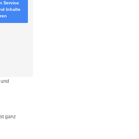
n Service
nd Inhalte
rren
n und
ist ganz