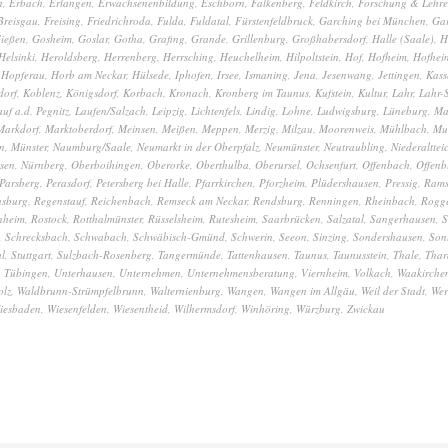
n
,
Erbach
,
Erlangen
,
Erwachsenenbildung
,
Eschborn
,
Falkenberg
,
Feldkirch
,
Forschung & Lehre
Breisgau
,
Freising
,
Friedrichroda
,
Fulda
,
Fuldatal
,
Fürstenfeldbruck
,
Garching bei München
,
Gar
ießen
,
Gosheim
,
Goslar
,
Gotha
,
Grafing
,
Grande
,
Grillenburg
,
Großhabersdorf
,
Halle (Saale)
,
H
Helsinki
,
Heroldsberg
,
Herrenberg
,
Herrsching
,
Heuchelheim
,
Hilpoltstein
,
Hof
,
Hofheim
,
Hofhei
,
Hopferau
,
Horb am Neckar
,
Hülsede
,
Iphofen
,
Irsee
,
Ismaning
,
Jena
,
Jesenwang
,
Jettingen
,
Kass
dorf
,
Koblenz
,
Königsdorf
,
Korbach
,
Kronach
,
Kronberg im Taunus
,
Kufstein
,
Kultur
,
Lahr
,
Lahr-
auf a.d. Pegnitz
,
Laufen/Salzach
,
Leipzig
,
Lichtenfels
,
Lindig
,
Lohne
,
Ludwigsburg
,
Lüneburg
,
Ma
Markdorf
,
Marktoberdorf
,
Meinsen
,
Meißen
,
Meppen
,
Merzig
,
Milzau
,
Moorenweis
,
Mühlbach
,
Mu
n
,
Münster
,
Naumburg/Saale
,
Neumarkt in der Oberpfalz
,
Neumünster
,
Neutraubling
,
Niederalttei
sen
,
Nürnberg
,
Oberboihingen
,
Oberorke
,
Oberthulba
,
Oberursel
,
Ochsenfurt
,
Offenbach
,
Offenb
Parsberg
,
Perasdorf
,
Petersberg bei Halle
,
Pfarrkirchen
,
Pforzheim
,
Plüdershausen
,
Pressig
,
Ram
nsburg
,
Regenstauf
,
Reichenbach
,
Remseck am Neckar
,
Rendsburg
,
Renningen
,
Rheinbach
,
Rogg
nheim
,
Rostock
,
Rotthalmünster
,
Rüsselsheim
,
Rutesheim
,
Saarbrücken
,
Salzatal
,
Sangerhausen
,
S
,
Schrecksbach
,
Schwabach
,
Schwäbisch-Gmünd
,
Schwerin
,
Seeon
,
Sinzing
,
Sondershausen
,
Son
al
,
Stuttgart
,
Sulzbach-Rosenberg
,
Tangermünde
,
Tattenhausen
,
Taunus
,
Taunusstein
,
Thale
,
Thar
,
Tübingen
,
Unterhausen
,
Unternehmen
,
Unternehmensberatung
,
Viernheim
,
Volkach
,
Waakirchen
olz
,
Waldbrunn-Strümpfelbrunn
,
Walternienburg
,
Wangen
,
Wangen im Allgäu
,
Weil der Stadt
,
Wer
iesbaden
,
Wiesenfelden
,
Wiesentheid
,
Wilhermsdorf
,
Winhöring
,
Würzburg
,
Zwickau