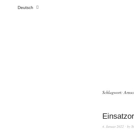
Deutsch
Schlagwort:
Arns
Einsatzor
4. Januar 2022
by
S