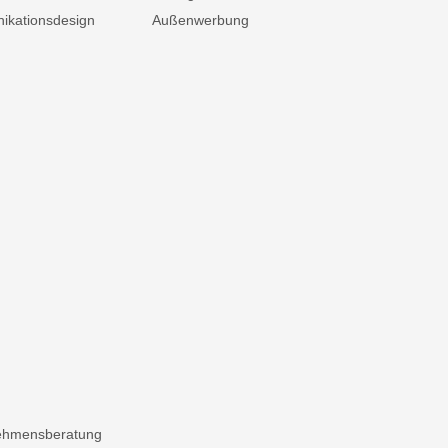
kationsdesign
Außenwerbung
ehmensberatung