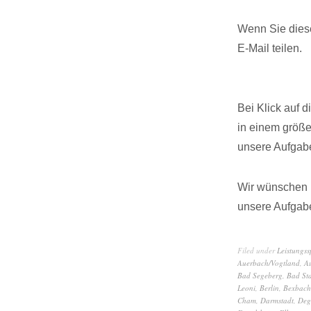
Wenn Sie diese
E-Mail teilen.
Bei Klick auf 
in einem größ
unsere Aufgabe
Wir wünschen I
unsere Aufgabe
Filed under
Leistungs
Auerbach/Vogtland
,
A
Bad Segeberg
,
Bad Sta
Leoni
,
Berlin
,
Bexbach
Cham
,
Darmstadt
,
Deg