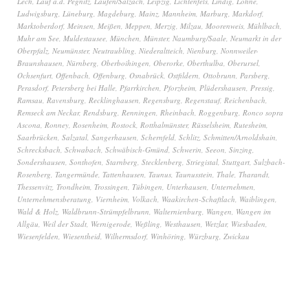
Lech
,
Lauf a.d. Pegnitz
,
Laufen/Salzach
,
Leipzig
,
Lichtenfels
,
Lindig
,
Lohne
,
Ludwigsburg
,
Lüneburg
,
Magdeburg
,
Mainz
,
Mannheim
,
Marburg
,
Markdorf
,
Marktoberdorf
,
Meinsen
,
Meißen
,
Meppen
,
Merzig
,
Milzau
,
Moorenweis
,
Mühlbach
,
Muhr am See
,
Muldestausee
,
München
,
Münster
,
Naumburg/Saale
,
Neumarkt in der
Oberpfalz
,
Neumünster
,
Neutraubling
,
Niederaltteich
,
Nienburg
,
Nonnweiler-
Braunshausen
,
Nürnberg
,
Oberboihingen
,
Oberorke
,
Oberthulba
,
Oberursel
,
Ochsenfurt
,
Offenbach
,
Offenburg
,
Osnabrück
,
Ostfildern
,
Ottobrunn
,
Parsberg
,
Perasdorf
,
Petersberg bei Halle
,
Pfarrkirchen
,
Pforzheim
,
Plüdershausen
,
Pressig
,
Ramsau
,
Ravensburg
,
Recklinghausen
,
Regensburg
,
Regenstauf
,
Reichenbach
,
Remseck am Neckar
,
Rendsburg
,
Renningen
,
Rheinbach
,
Roggenburg
,
Ronco sopra
Ascona
,
Ronney
,
Rosenheim
,
Rostock
,
Rotthalmünster
,
Rüsselsheim
,
Rutesheim
,
Saarbrücken
,
Salzatal
,
Sangerhausen
,
Schernfeld
,
Schlitz
,
Schmitten/Arnoldshain
,
Schrecksbach
,
Schwabach
,
Schwäbisch-Gmünd
,
Schwerin
,
Seeon
,
Sinzing
,
Sondershausen
,
Sonthofen
,
Starnberg
,
Stecklenberg
,
Striegistal
,
Stuttgart
,
Sulzbach-
Rosenberg
,
Tangermünde
,
Tattenhausen
,
Taunus
,
Taunusstein
,
Thale
,
Tharandt
,
Thessenvitz
,
Trondheim
,
Trossingen
,
Tübingen
,
Unterhausen
,
Unternehmen
,
Unternehmensberatung
,
Viernheim
,
Volkach
,
Waakirchen-Schaftlach
,
Waiblingen
,
Wald & Holz
,
Waldbrunn-Strümpfelbrunn
,
Walternienburg
,
Wangen
,
Wangen im
Allgäu
,
Weil der Stadt
,
Wernigerode
,
Weßling
,
Westhausen
,
Wetzlar
,
Wiesbaden
,
Wiesenfelden
,
Wiesentheid
,
Wilhermsdorf
,
Winhöring
,
Würzburg
,
Zwickau