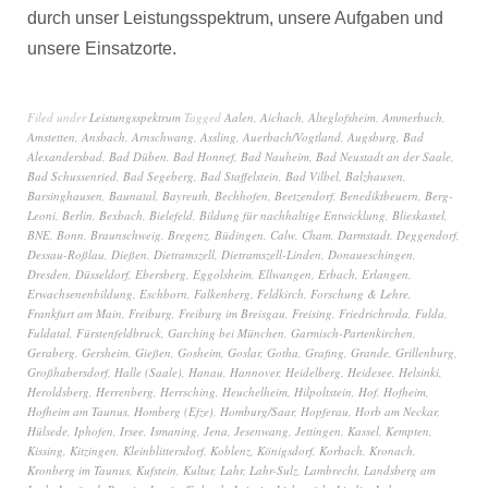
durch unser Leistungsspektrum, unsere Aufgaben und
unsere Einsatzorte.
Filed under
Leistungsspektrum
Tagged
Aalen
,
Aichach
,
Alteglofsheim
,
Ammerbuch
,
Amstetten
,
Ansbach
,
Arnschwang
,
Assling
,
Auerbach/Vogtland
,
Augsburg
,
Bad
Alexandersbad
,
Bad Düben
,
Bad Honnef
,
Bad Nauheim
,
Bad Neustadt an der Saale
,
Bad Schussenried
,
Bad Segeberg
,
Bad Staffelstein
,
Bad Vilbel
,
Balzhausen
,
Barsinghausen
,
Baunatal
,
Bayreuth
,
Bechhofen
,
Beetzendorf
,
Benediktbeuern
,
Berg-
Leoni
,
Berlin
,
Bexbach
,
Bielefeld
,
Bildung für nachhaltige Entwicklung
,
Blieskastel
,
BNE
,
Bonn
,
Braunschweig
,
Bregenz
,
Büdingen
,
Calw
,
Cham
,
Darmstadt
,
Deggendorf
,
Dessau-Roßlau
,
Dießen
,
Dietramszell
,
Dietramszell-Linden
,
Donaueschingen
,
Dresden
,
Düsseldorf
,
Ebersberg
,
Eggolsheim
,
Ellwangen
,
Erbach
,
Erlangen
,
Erwachsenenbildung
,
Eschborn
,
Falkenberg
,
Feldkirch
,
Forschung & Lehre
,
Frankfurt am Main
,
Freiburg
,
Freiburg im Breisgau
,
Freising
,
Friedrichroda
,
Fulda
,
Fuldatal
,
Fürstenfeldbruck
,
Garching bei München
,
Garmisch-Partenkirchen
,
Geraberg
,
Gersheim
,
Gießen
,
Gosheim
,
Goslar
,
Gotha
,
Grafing
,
Grande
,
Grillenburg
,
Großhabersdorf
,
Halle (Saale)
,
Hanau
,
Hannover
,
Heidelberg
,
Heidesee
,
Helsinki
,
Heroldsberg
,
Herrenberg
,
Herrsching
,
Heuchelheim
,
Hilpoltstein
,
Hof
,
Hofheim
,
Hofheim am Taunus
,
Homberg (Efze)
,
Homburg/Saar
,
Hopferau
,
Horb am Neckar
,
Hülsede
,
Iphofen
,
Irsee
,
Ismaning
,
Jena
,
Jesenwang
,
Jettingen
,
Kassel
,
Kempten
,
Kissing
,
Kitzingen
,
Kleinblittersdorf
,
Koblenz
,
Königsdorf
,
Korbach
,
Kronach
,
Kronberg im Taunus
,
Kufstein
,
Kultur
,
Lahr
,
Lahr-Sulz
,
Lambrecht
,
Landsberg am