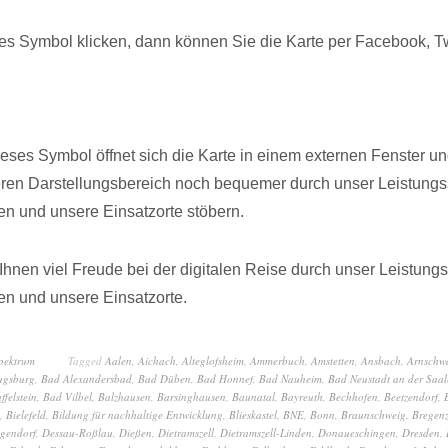
s Symbol klicken, dann können Sie die Karte per Facebook, Twi
dieses Symbol öffnet sich die Karte in einem externen Fenster u
eren Darstellungsbereich noch bequemer durch unser Leistungs
n und unsere Einsatzorte stöbern.
hnen viel Freude bei der digitalen Reise durch unser Leistung
n und unsere Einsatzorte.
spektrum
Tagged
Aalen
,
Aichach
,
Alteglofsheim
,
Ammerbuch
,
Amstetten
,
Ansbach
,
Arnschw
ugsburg
,
Bad Alexandersbad
,
Bad Düben
,
Bad Honnef
,
Bad Nauheim
,
Bad Neustadt an der Saal
ffelstein
,
Bad Vilbel
,
Balzhausen
,
Barsinghausen
,
Baunatal
,
Bayreuth
,
Bechhofen
,
Beetzendorf
,
,
Bielefeld
,
Bildung für nachhaltige Entwicklung
,
Blieskastel
,
BNE
,
Bonn
,
Braunschweig
,
Bregen
gendorf
,
Dessau-Roßlau
,
Dießen
,
Dietramszell
,
Dietramszell-Linden
,
Donaueschingen
,
Dresden
,