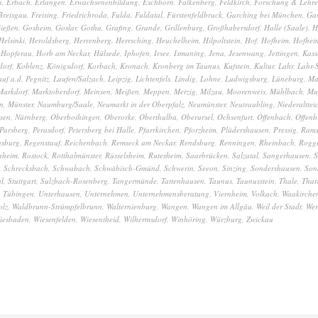
n
,
Erbach
,
Erlangen
,
Erwachsenenbildung
,
Eschborn
,
Falkenberg
,
Feldkirch
,
Forschung & Lehre
Breisgau
,
Freising
,
Friedrichroda
,
Fulda
,
Fuldatal
,
Fürstenfeldbruck
,
Garching bei München
,
Gar
ießen
,
Gosheim
,
Goslar
,
Gotha
,
Grafing
,
Grande
,
Grillenburg
,
Großhabersdorf
,
Halle (Saale)
,
H
Helsinki
,
Heroldsberg
,
Herrenberg
,
Herrsching
,
Heuchelheim
,
Hilpoltstein
,
Hof
,
Hofheim
,
Hofhei
,
Hopferau
,
Horb am Neckar
,
Hülsede
,
Iphofen
,
Irsee
,
Ismaning
,
Jena
,
Jesenwang
,
Jettingen
,
Kass
dorf
,
Koblenz
,
Königsdorf
,
Korbach
,
Kronach
,
Kronberg im Taunus
,
Kufstein
,
Kultur
,
Lahr
,
Lahr-
auf a.d. Pegnitz
,
Laufen/Salzach
,
Leipzig
,
Lichtenfels
,
Lindig
,
Lohne
,
Ludwigsburg
,
Lüneburg
,
Ma
Markdorf
,
Marktoberdorf
,
Meinsen
,
Meißen
,
Meppen
,
Merzig
,
Milzau
,
Moorenweis
,
Mühlbach
,
Mu
n
,
Münster
,
Naumburg/Saale
,
Neumarkt in der Oberpfalz
,
Neumünster
,
Neutraubling
,
Niederalttei
sen
,
Nürnberg
,
Oberboihingen
,
Oberorke
,
Oberthulba
,
Oberursel
,
Ochsenfurt
,
Offenbach
,
Offenb
Parsberg
,
Perasdorf
,
Petersberg bei Halle
,
Pfarrkirchen
,
Pforzheim
,
Plüdershausen
,
Pressig
,
Ram
nsburg
,
Regenstauf
,
Reichenbach
,
Remseck am Neckar
,
Rendsburg
,
Renningen
,
Rheinbach
,
Rogg
nheim
,
Rostock
,
Rotthalmünster
,
Rüsselsheim
,
Rutesheim
,
Saarbrücken
,
Salzatal
,
Sangerhausen
,
S
,
Schrecksbach
,
Schwabach
,
Schwäbisch-Gmünd
,
Schwerin
,
Seeon
,
Sinzing
,
Sondershausen
,
Son
al
,
Stuttgart
,
Sulzbach-Rosenberg
,
Tangermünde
,
Tattenhausen
,
Taunus
,
Taunusstein
,
Thale
,
Thar
,
Tübingen
,
Unterhausen
,
Unternehmen
,
Unternehmensberatung
,
Viernheim
,
Volkach
,
Waakirchen
olz
,
Waldbrunn-Strümpfelbrunn
,
Walternienburg
,
Wangen
,
Wangen im Allgäu
,
Weil der Stadt
,
Wer
iesbaden
,
Wiesenfelden
,
Wiesentheid
,
Wilhermsdorf
,
Winhöring
,
Würzburg
,
Zwickau