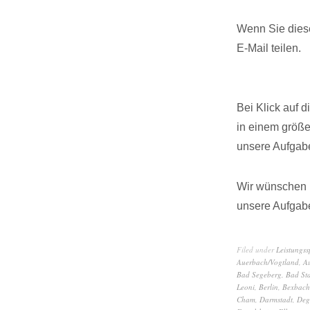
Wenn Sie diese
E-Mail teilen.
Bei Klick auf 
in einem größ
unsere Aufgabe
Wir wünschen I
unsere Aufgabe
Filed under
Leistungs
Auerbach/Vogtland
,
A
Bad Segeberg
,
Bad Sta
Leoni
,
Berlin
,
Bexbach
Cham
,
Darmstadt
,
Deg