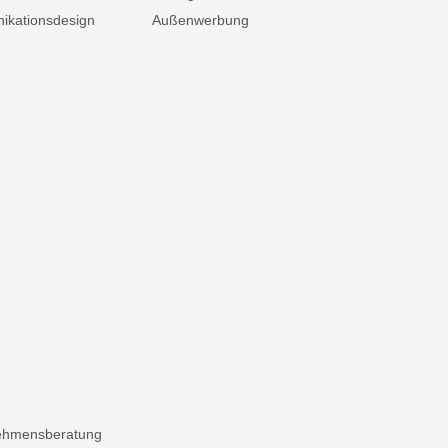
kationsdesign
Außenwerbung
ehmensberatung