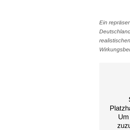
Ein repräsen
Deutschland
realistisch
Wirkungsber
Platzh
Um 
zuzu