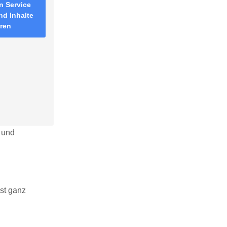
n Service
nd Inhalte
rren
n und
ist ganz