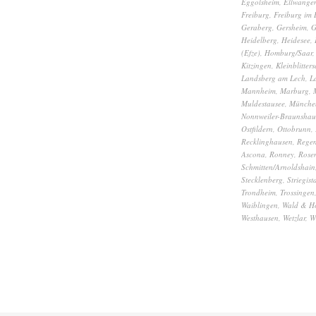
Eggolsheim
,
Ellwange
Freiburg
,
Freiburg im 
Geraberg
,
Gersheim
,
G
Heidelberg
,
Heidesee
,
(Efze)
,
Homburg/Saar
Kitzingen
,
Kleinblitters
Landsberg am Lech
,
L
Mannheim
,
Marburg
,
Muldestausee
,
Münche
Nonnweiler-Braunshau
Ostfildern
,
Ottobrunn
,
Recklinghausen
,
Rege
Ascona
,
Ronney
,
Rose
Schmitten/Arnoldshain
Stecklenberg
,
Striegist
Trondheim
,
Trossingen
Waiblingen
,
Wald & H
Westhausen
,
Wetzlar
,
W