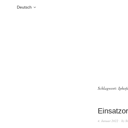
Deutsch
Schlagwort:
Iphof
Einsatzor
4. Januar 2022
by
S