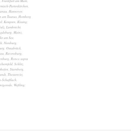
,
Frankfurt am Main
,
misch-Partenkirchen
,
anau
,
Hannover
,
m am Taunus
,
Homberg
el
,
Kempten
,
Kissing
,
Sulz
,
Lambrecht
,
gdeburg
,
Mainz
,
hr am See
,
ch
,
Nienburg
,
urg
,
Osnabrück
,
sau
,
Ravensburg
,
enburg
,
Ronco sopra
chernfeld
,
Schlitz
,
thofen
,
Starnberg
,
andt
,
Thessenvitz
,
-Schaftlach
,
nigerode
,
Weßling
,