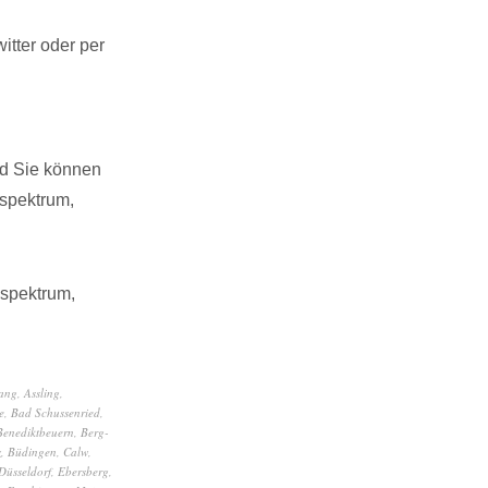
tter oder per
nd Sie können
spektrum,
sspektrum,
ang
,
Assling
,
e
,
Bad Schussenried
,
Benediktbeuern
,
Berg-
z
,
Büdingen
,
Calw
,
Düsseldorf
,
Ebersberg
,