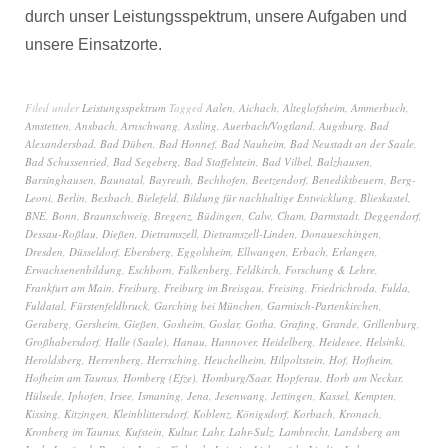
durch unser Leistungsspektrum, unsere Aufgaben und
unsere Einsatzorte.
Filed under
Leistungsspektrum
Tagged
Aalen
,
Aichach
,
Alteglofsheim
,
Ammerbuch
,
Amstetten
,
Ansbach
,
Arnschwang
,
Assling
,
Auerbach/Vogtland
,
Augsburg
,
Bad
Alexandersbad
,
Bad Düben
,
Bad Honnef
,
Bad Nauheim
,
Bad Neustadt an der Saale
,
Bad Schussenried
,
Bad Segeberg
,
Bad Staffelstein
,
Bad Vilbel
,
Balzhausen
,
Barsinghausen
,
Baunatal
,
Bayreuth
,
Bechhofen
,
Beetzendorf
,
Benediktbeuern
,
Berg-
Leoni
,
Berlin
,
Bexbach
,
Bielefeld
,
Bildung für nachhaltige Entwicklung
,
Blieskastel
,
BNE
,
Bonn
,
Braunschweig
,
Bregenz
,
Büdingen
,
Calw
,
Cham
,
Darmstadt
,
Deggendorf
,
Dessau-Roßlau
,
Dießen
,
Dietramszell
,
Dietramszell-Linden
,
Donaueschingen
,
Dresden
,
Düsseldorf
,
Ebersberg
,
Eggolsheim
,
Ellwangen
,
Erbach
,
Erlangen
,
Erwachsenenbildung
,
Eschborn
,
Falkenberg
,
Feldkirch
,
Forschung & Lehre
,
Frankfurt am Main
,
Freiburg
,
Freiburg im Breisgau
,
Freising
,
Friedrichroda
,
Fulda
,
Fuldatal
,
Fürstenfeldbruck
,
Garching bei München
,
Garmisch-Partenkirchen
,
Geraberg
,
Gersheim
,
Gießen
,
Gosheim
,
Goslar
,
Gotha
,
Grafing
,
Grande
,
Grillenburg
,
Großhabersdorf
,
Halle (Saale)
,
Hanau
,
Hannover
,
Heidelberg
,
Heidesee
,
Helsinki
,
Heroldsberg
,
Herrenberg
,
Herrsching
,
Heuchelheim
,
Hilpoltstein
,
Hof
,
Hofheim
,
Hofheim am Taunus
,
Homberg (Efze)
,
Homburg/Saar
,
Hopferau
,
Horb am Neckar
,
Hülsede
,
Iphofen
,
Irsee
,
Ismaning
,
Jena
,
Jesenwang
,
Jettingen
,
Kassel
,
Kempten
,
Kissing
,
Kitzingen
,
Kleinblittersdorf
,
Koblenz
,
Königsdorf
,
Korbach
,
Kronach
,
Kronberg im Taunus
,
Kufstein
,
Kultur
,
Lahr
,
Lahr-Sulz
,
Lambrecht
,
Landsberg am