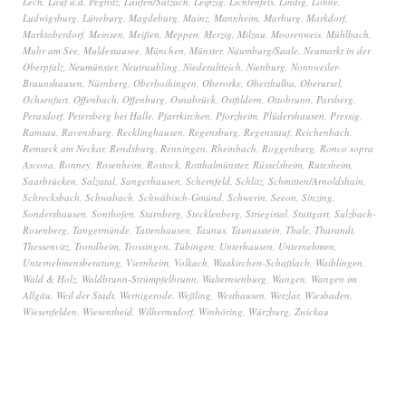
Lech
,
Lauf a.d. Pegnitz
,
Laufen/Salzach
,
Leipzig
,
Lichtenfels
,
Lindig
,
Lohne
,
Ludwigsburg
,
Lüneburg
,
Magdeburg
,
Mainz
,
Mannheim
,
Marburg
,
Markdorf
,
Marktoberdorf
,
Meinsen
,
Meißen
,
Meppen
,
Merzig
,
Milzau
,
Moorenweis
,
Mühlbach
,
Muhr am See
,
Muldestausee
,
München
,
Münster
,
Naumburg/Saale
,
Neumarkt in der
Oberpfalz
,
Neumünster
,
Neutraubling
,
Niederaltteich
,
Nienburg
,
Nonnweiler-
Braunshausen
,
Nürnberg
,
Oberboihingen
,
Oberorke
,
Oberthulba
,
Oberursel
,
Ochsenfurt
,
Offenbach
,
Offenburg
,
Osnabrück
,
Ostfildern
,
Ottobrunn
,
Parsberg
,
Perasdorf
,
Petersberg bei Halle
,
Pfarrkirchen
,
Pforzheim
,
Plüdershausen
,
Pressig
,
Ramsau
,
Ravensburg
,
Recklinghausen
,
Regensburg
,
Regenstauf
,
Reichenbach
,
Remseck am Neckar
,
Rendsburg
,
Renningen
,
Rheinbach
,
Roggenburg
,
Ronco sopra
Ascona
,
Ronney
,
Rosenheim
,
Rostock
,
Rotthalmünster
,
Rüsselsheim
,
Rutesheim
,
Saarbrücken
,
Salzatal
,
Sangerhausen
,
Schernfeld
,
Schlitz
,
Schmitten/Arnoldshain
,
Schrecksbach
,
Schwabach
,
Schwäbisch-Gmünd
,
Schwerin
,
Seeon
,
Sinzing
,
Sondershausen
,
Sonthofen
,
Starnberg
,
Stecklenberg
,
Striegistal
,
Stuttgart
,
Sulzbach-
Rosenberg
,
Tangermünde
,
Tattenhausen
,
Taunus
,
Taunusstein
,
Thale
,
Tharandt
,
Thessenvitz
,
Trondheim
,
Trossingen
,
Tübingen
,
Unterhausen
,
Unternehmen
,
Unternehmensberatung
,
Viernheim
,
Volkach
,
Waakirchen-Schaftlach
,
Waiblingen
,
Wald & Holz
,
Waldbrunn-Strümpfelbrunn
,
Walternienburg
,
Wangen
,
Wangen im
Allgäu
,
Weil der Stadt
,
Wernigerode
,
Weßling
,
Westhausen
,
Wetzlar
,
Wiesbaden
,
Wiesenfelden
,
Wiesentheid
,
Wilhermsdorf
,
Winhöring
,
Würzburg
,
Zwickau