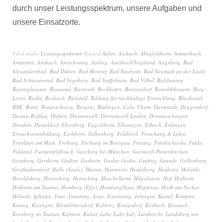
durch unser Leistungsspektrum, unsere Aufgaben und
unsere Einsatzorte.
Filed under
Leistungsspektrum
Tagged
Aalen
,
Aichach
,
Alteglofsheim
,
Ammerbuch
,
Amstetten
,
Ansbach
,
Arnschwang
,
Assling
,
Auerbach/Vogtland
,
Augsburg
,
Bad
Alexandersbad
,
Bad Düben
,
Bad Honnef
,
Bad Nauheim
,
Bad Neustadt an der Saale
,
Bad Schussenried
,
Bad Segeberg
,
Bad Staffelstein
,
Bad Vilbel
,
Balzhausen
,
Barsinghausen
,
Baunatal
,
Bayreuth
,
Bechhofen
,
Beetzendorf
,
Benediktbeuern
,
Berg-
Leoni
,
Berlin
,
Bexbach
,
Bielefeld
,
Bildung für nachhaltige Entwicklung
,
Blieskastel
,
BNE
,
Bonn
,
Braunschweig
,
Bregenz
,
Büdingen
,
Calw
,
Cham
,
Darmstadt
,
Deggendorf
,
Dessau-Roßlau
,
Dießen
,
Dietramszell
,
Dietramszell-Linden
,
Donaueschingen
,
Dresden
,
Düsseldorf
,
Ebersberg
,
Eggolsheim
,
Ellwangen
,
Erbach
,
Erlangen
,
Erwachsenenbildung
,
Eschborn
,
Falkenberg
,
Feldkirch
,
Forschung & Lehre
,
Frankfurt am Main
,
Freiburg
,
Freiburg im Breisgau
,
Freising
,
Friedrichroda
,
Fulda
,
Fuldatal
,
Fürstenfeldbruck
,
Garching bei München
,
Garmisch-Partenkirchen
,
Geraberg
,
Gersheim
,
Gießen
,
Gosheim
,
Goslar
,
Gotha
,
Grafing
,
Grande
,
Grillenburg
,
Großhabersdorf
,
Halle (Saale)
,
Hanau
,
Hannover
,
Heidelberg
,
Heidesee
,
Helsinki
,
Heroldsberg
,
Herrenberg
,
Herrsching
,
Heuchelheim
,
Hilpoltstein
,
Hof
,
Hofheim
,
Hofheim am Taunus
,
Homberg (Efze)
,
Homburg/Saar
,
Hopferau
,
Horb am Neckar
,
Hülsede
,
Iphofen
,
Irsee
,
Ismaning
,
Jena
,
Jesenwang
,
Jettingen
,
Kassel
,
Kempten
,
Kissing
,
Kitzingen
,
Kleinblittersdorf
,
Koblenz
,
Königsdorf
,
Korbach
,
Kronach
,
Kronberg im Taunus
,
Kufstein
,
Kultur
,
Lahr
,
Lahr-Sulz
,
Lambrecht
,
Landsberg am