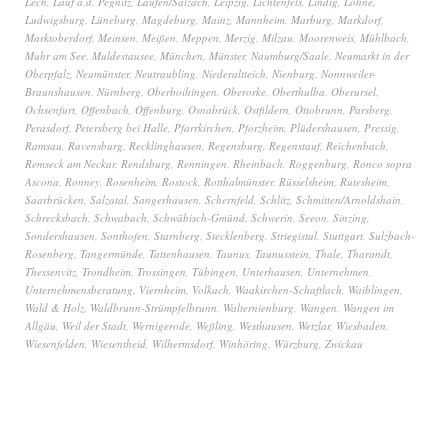
Lech
,
Lauf a.d. Pegnitz
,
Laufen/Salzach
,
Leipzig
,
Lichtenfels
,
Lindig
,
Lohne
,
Ludwigsburg
,
Lüneburg
,
Magdeburg
,
Mainz
,
Mannheim
,
Marburg
,
Markdorf
,
Marktoberdorf
,
Meinsen
,
Meißen
,
Meppen
,
Merzig
,
Milzau
,
Moorenweis
,
Mühlbach
,
Muhr am See
,
Muldestausee
,
München
,
Münster
,
Naumburg/Saale
,
Neumarkt in der
Oberpfalz
,
Neumünster
,
Neutraubling
,
Niederaltteich
,
Nienburg
,
Nonnweiler-
Braunshausen
,
Nürnberg
,
Oberboihingen
,
Oberorke
,
Oberthulba
,
Oberursel
,
Ochsenfurt
,
Offenbach
,
Offenburg
,
Osnabrück
,
Ostfildern
,
Ottobrunn
,
Parsberg
,
Perasdorf
,
Petersberg bei Halle
,
Pfarrkirchen
,
Pforzheim
,
Plüdershausen
,
Pressig
,
Ramsau
,
Ravensburg
,
Recklinghausen
,
Regensburg
,
Regenstauf
,
Reichenbach
,
Remseck am Neckar
,
Rendsburg
,
Renningen
,
Rheinbach
,
Roggenburg
,
Ronco sopra
Ascona
,
Ronney
,
Rosenheim
,
Rostock
,
Rotthalmünster
,
Rüsselsheim
,
Rutesheim
,
Saarbrücken
,
Salzatal
,
Sangerhausen
,
Schernfeld
,
Schlitz
,
Schmitten/Arnoldshain
,
Schrecksbach
,
Schwabach
,
Schwäbisch-Gmünd
,
Schwerin
,
Seeon
,
Sinzing
,
Sondershausen
,
Sonthofen
,
Starnberg
,
Stecklenberg
,
Striegistal
,
Stuttgart
,
Sulzbach-
Rosenberg
,
Tangermünde
,
Tattenhausen
,
Taunus
,
Taunusstein
,
Thale
,
Tharandt
,
Thessenvitz
,
Trondheim
,
Trossingen
,
Tübingen
,
Unterhausen
,
Unternehmen
,
Unternehmensberatung
,
Viernheim
,
Volkach
,
Waakirchen-Schaftlach
,
Waiblingen
,
Wald & Holz
,
Waldbrunn-Strümpfelbrunn
,
Walternienburg
,
Wangen
,
Wangen im
Allgäu
,
Weil der Stadt
,
Wernigerode
,
Weßling
,
Westhausen
,
Wetzlar
,
Wiesbaden
,
Wiesenfelden
,
Wiesentheid
,
Wilhermsdorf
,
Winhöring
,
Würzburg
,
Zwickau