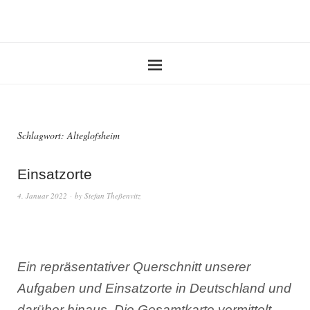
Schlagwort:
Alteglofsheim
Einsatzorte
4. Januar 2022
by
Stefan Theßenvitz
Ein repräsentativer Querschnitt unserer
Aufgaben und Einsatzorte in Deutschland und
darüber hinaus. Die Gesamtkarte vermittelt