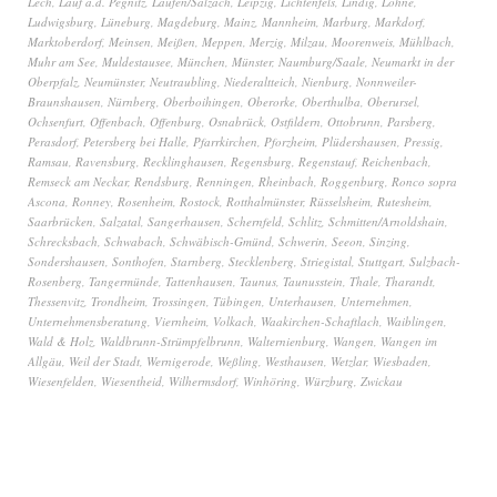
Lech
,
Lauf a.d. Pegnitz
,
Laufen/Salzach
,
Leipzig
,
Lichtenfels
,
Lindig
,
Lohne
,
Ludwigsburg
,
Lüneburg
,
Magdeburg
,
Mainz
,
Mannheim
,
Marburg
,
Markdorf
,
Marktoberdorf
,
Meinsen
,
Meißen
,
Meppen
,
Merzig
,
Milzau
,
Moorenweis
,
Mühlbach
,
Muhr am See
,
Muldestausee
,
München
,
Münster
,
Naumburg/Saale
,
Neumarkt in der
Oberpfalz
,
Neumünster
,
Neutraubling
,
Niederaltteich
,
Nienburg
,
Nonnweiler-
Braunshausen
,
Nürnberg
,
Oberboihingen
,
Oberorke
,
Oberthulba
,
Oberursel
,
Ochsenfurt
,
Offenbach
,
Offenburg
,
Osnabrück
,
Ostfildern
,
Ottobrunn
,
Parsberg
,
Perasdorf
,
Petersberg bei Halle
,
Pfarrkirchen
,
Pforzheim
,
Plüdershausen
,
Pressig
,
Ramsau
,
Ravensburg
,
Recklinghausen
,
Regensburg
,
Regenstauf
,
Reichenbach
,
Remseck am Neckar
,
Rendsburg
,
Renningen
,
Rheinbach
,
Roggenburg
,
Ronco sopra
Ascona
,
Ronney
,
Rosenheim
,
Rostock
,
Rotthalmünster
,
Rüsselsheim
,
Rutesheim
,
Saarbrücken
,
Salzatal
,
Sangerhausen
,
Schernfeld
,
Schlitz
,
Schmitten/Arnoldshain
,
Schrecksbach
,
Schwabach
,
Schwäbisch-Gmünd
,
Schwerin
,
Seeon
,
Sinzing
,
Sondershausen
,
Sonthofen
,
Starnberg
,
Stecklenberg
,
Striegistal
,
Stuttgart
,
Sulzbach-
Rosenberg
,
Tangermünde
,
Tattenhausen
,
Taunus
,
Taunusstein
,
Thale
,
Tharandt
,
Thessenvitz
,
Trondheim
,
Trossingen
,
Tübingen
,
Unterhausen
,
Unternehmen
,
Unternehmensberatung
,
Viernheim
,
Volkach
,
Waakirchen-Schaftlach
,
Waiblingen
,
Wald & Holz
,
Waldbrunn-Strümpfelbrunn
,
Walternienburg
,
Wangen
,
Wangen im
Allgäu
,
Weil der Stadt
,
Wernigerode
,
Weßling
,
Westhausen
,
Wetzlar
,
Wiesbaden
,
Wiesenfelden
,
Wiesentheid
,
Wilhermsdorf
,
Winhöring
,
Würzburg
,
Zwickau