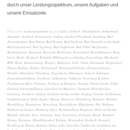
durch unser Leistungsspektrum, unsere Aufgaben und
unsere Einsatzorte.
Filed under
Leistungsspektrum
Tagged
Aalen
,
Aichach
,
Alteglofsheim
,
Ammerbuch
,
Amstetten
,
Ansbach
,
Arnschwang
,
Assling
,
Auerbach/Vogtland
,
Augsburg
,
Bad
Alexandersbad
,
Bad Düben
,
Bad Honnef
,
Bad Nauheim
,
Bad Neustadt an der Saale
,
Bad Schussenried
,
Bad Segeberg
,
Bad Staffelstein
,
Bad Vilbel
,
Balzhausen
,
Barsinghausen
,
Baunatal
,
Bayreuth
,
Bechhofen
,
Beetzendorf
,
Benediktbeuern
,
Berg-
Leoni
,
Berlin
,
Bexbach
,
Bielefeld
,
Bildung für nachhaltige Entwicklung
,
Blieskastel
,
BNE
,
Bonn
,
Braunschweig
,
Bregenz
,
Büdingen
,
Calw
,
Cham
,
Darmstadt
,
Deggendorf
,
Dessau-Roßlau
,
Dießen
,
Dietramszell
,
Dietramszell-Linden
,
Donaueschingen
,
Dresden
,
Düsseldorf
,
Ebersberg
,
Eggolsheim
,
Ellwangen
,
Erbach
,
Erlangen
,
Erwachsenenbildung
,
Eschborn
,
Falkenberg
,
Feldkirch
,
Forschung & Lehre
,
Frankfurt am Main
,
Freiburg
,
Freiburg im Breisgau
,
Freising
,
Friedrichroda
,
Fulda
,
Fuldatal
,
Fürstenfeldbruck
,
Garching bei München
,
Garmisch-Partenkirchen
,
Geraberg
,
Gersheim
,
Gießen
,
Gosheim
,
Goslar
,
Gotha
,
Grafing
,
Grande
,
Grillenburg
,
Großhabersdorf
,
Halle (Saale)
,
Hanau
,
Hannover
,
Heidelberg
,
Heidesee
,
Helsinki
,
Heroldsberg
,
Herrenberg
,
Herrsching
,
Heuchelheim
,
Hilpoltstein
,
Hof
,
Hofheim
,
Hofheim am Taunus
,
Homberg (Efze)
,
Homburg/Saar
,
Hopferau
,
Horb am Neckar
,
Hülsede
,
Iphofen
,
Irsee
,
Ismaning
,
Jena
,
Jesenwang
,
Jettingen
,
Kassel
,
Kempten
,
Kissing
,
Kitzingen
,
Kleinblittersdorf
,
Koblenz
,
Königsdorf
,
Korbach
,
Kronach
,
Kronberg im Taunus
,
Kufstein
,
Kultur
,
Lahr
,
Lahr-Sulz
,
Lambrecht
,
Landsberg am